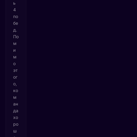
ь
4
по
бе
д.
По
м
и
м
о
эт
ог
о,
ко
м
ан
да
хо
ро
ш