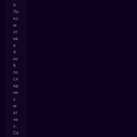
й
Ло
ко
м
от
ив
в
4
из
6
по
сл
ед
ни
х
м
ат
ча
х.
Са