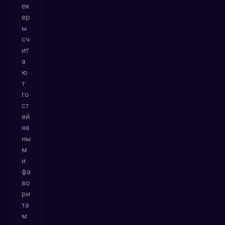
ек
ер
ы
сч
ит
а
ю
т
го
ст
ей
яв
ны
м
и
фа
во
ри
та
м