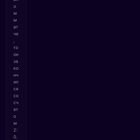
о
м
м
ат
че
,
то
он
за
ко
нч
ил
ся
со
сч
ет
о
м
2:
0.