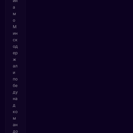
ин
а
м
о
М
ин
ск
од
ер
ж
ал
и
по
бе
ду
на
д
ко
м
ан
до