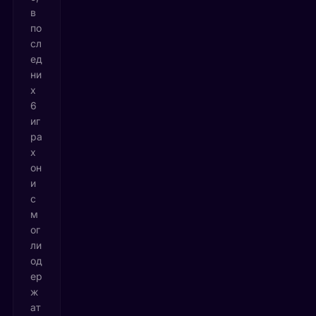
в
по
сл
ед
ни
х
6
иг
ра
х
он
и
с
м
ог
ли
од
ер
ж
ат