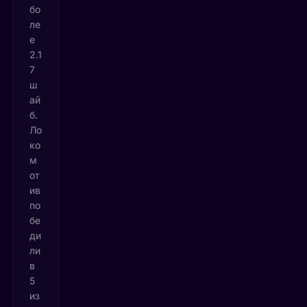
бо
ле
е
2.1
7
ш
ай
б.
Ло
ко
м
от
ив
по
бе
ди
ли
в
5
из