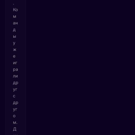
.
Ко
м
ан
д
ы
у
ж
е
иг
ра
ли
др
уг
с
др
уг
о
м.
Д