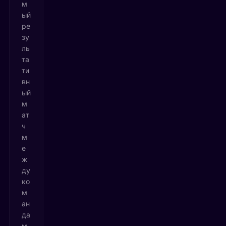
м
ый
ре
зу
ль
та
ти
вн
ый
м
ат
ч
м
е
ж
ду
ко
м
ан
да
м