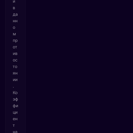
и
в
да
нн
о
м
пр
от
ив
ос
то
ян
ии
.
Ко
эф
фи
ци
ен
т
на