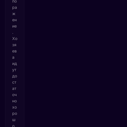
по
ра
ж
ен
ие
.
Хо
зя
ев
а
ид
ут
до
ст
ат
оч
но
хо
ро
ш
о,