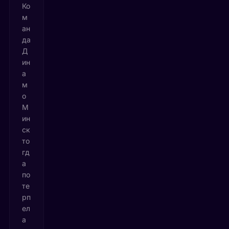
Ко
м
ан
да
Д
ин
а
м
о
М
ин
ск
то
гд
а
по
те
рп
ел
а