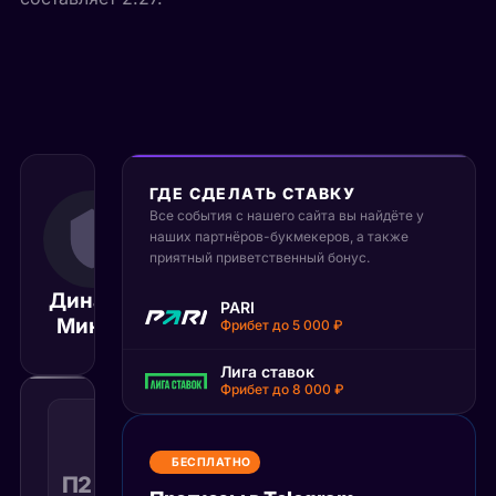
ГДЕ СДЕЛАТЬ СТАВКУ
29 сентября
Все события с нашего сайта вы найдёте у
2025
наших партнёров-букмекеров, а также
19:30
приятный приветственный бонус.
МСК
Динамо
PARI
Локомотив
Минск
Матч завершён
Фрибет до 5 000 ₽
Лига ставок
Фрибет до 8 000 ₽
Победа
2
с
БЕСПЛАТНО
учетом
П2 с ОТ
1.75
Поражение
КФ