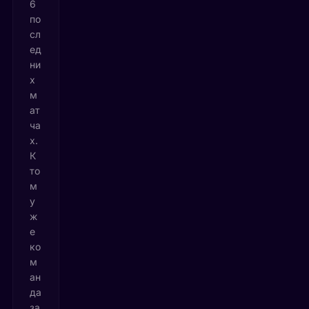
6
по
сл
ед
ни
х
м
ат
ча
х.
К
то
м
у
ж
е
ко
м
ан
да
за