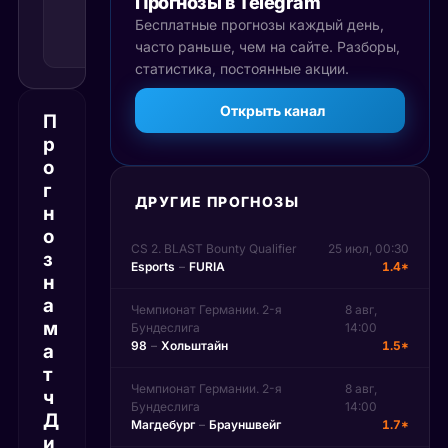
Прогнозы в Telegram
доп.
времени
Бесплатные прогнозы каждый день,
Рекомендуемая
часто раньше, чем на сайте. Разборы,
ставка
статистика, постоянные акции.
Открыть канал
П
р
о
г
ДРУГИЕ ПРОГНОЗЫ
н
о
CS 2. BLAST Bounty Qualifier
25 июл, 00:30
з
Esports
–
FURIA
1.4*
н
а
Чемпионат Германии. 2-я
8 авг,
м
Бундеслига
14:00
98
–
Хольштайн
1.5*
а
т
Чемпионат Германии. 2-я
8 авг,
ч
Бундеслига
14:00
Д
Магдебург
–
Брауншвейг
1.7*
и