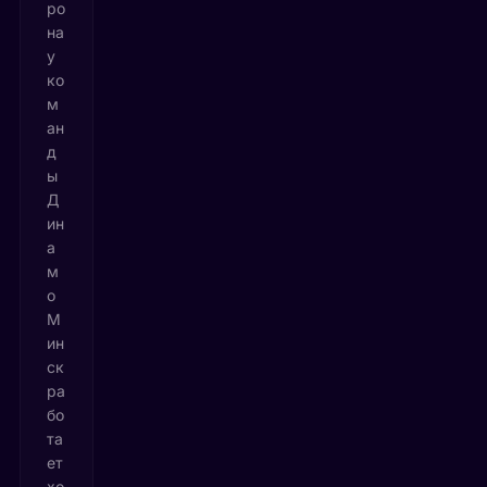
ро
на
у
ко
м
ан
д
ы
Д
ин
а
м
о
М
ин
ск
ра
бо
та
ет
хо