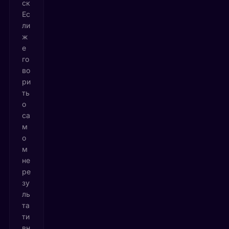
ск
Ес
ли
ж
е
го
во
ри
ть
о
са
м
о
м
не
ре
зу
ль
та
ти
вн