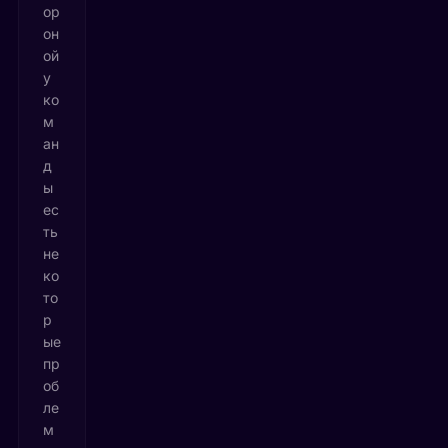
ор
он
ой
у
ко
м
ан
д
ы
ес
ть
не
ко
то
р
ые
пр
об
ле
м