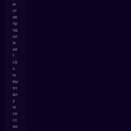
м
от
ив
пр
од
ол
ж
ае
т
св
о
ю
вы
ез
дн
у
ю
се
сс
ии