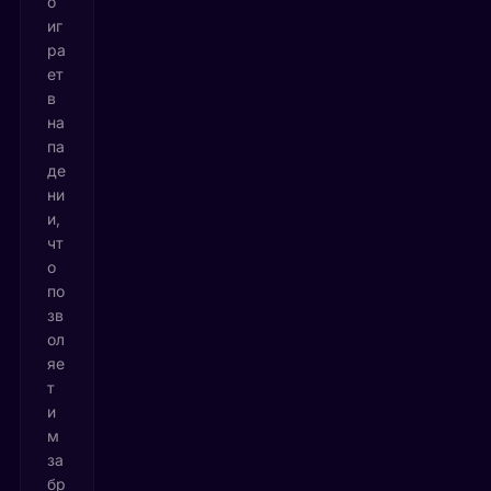
о
иг
ра
ет
в
на
па
де
ни
и,
чт
о
по
зв
ол
яе
т
и
м
за
бр