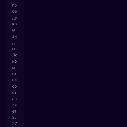
по
бе
ду
ко
м
ан
д
ы
Ло
ко
м
от
ив
со
ст
ав
ля
ет
2.
27