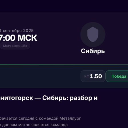
9 сентября 2025
7:00 МСК
Матч завершён
Сибирь
1.50
Победа
КФ
нитогорск — Сибирь: разбор и
речается сегодня с командой Металлург
 в данном матче является команда