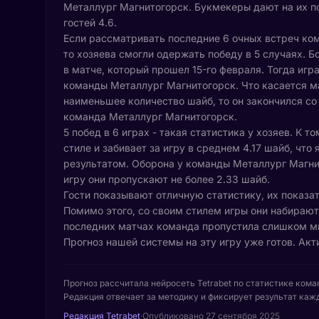
Металлург Магнитогорск. Букмекеры дают на их по
гостей 4.6.
Если рассматривать последние 6 очных встреч ко
то хозяева смогли одержать победу в 5 случаях. Б
в матче, который прошел 15-го февраля. Тогда игра
команды Металлург Магнитогорск. Что касается м
наименьшее количество шайб, то он закончился со
команда Металлург Магнитогорск.
5 побед в 6 играх - такая статистика у хозяев. К 
стиле и забивает за игру в среднем 4.17 шайб, чт
результатом. Оборона у команды Металлург Магни
игру они пропускают не более 2.33 шайб.
Гости показывают отличную статистику, их показат
Помимо этого, со своим стилем игры они набирают 
последних матчах команда пропустила слишком мно
Прогноз нашей системы на эту игру уже готов. Акт
Прогноз рассчитала нейросеть Tetrabet по статистике кома
Редакция отвечает за методику и фиксирует результат кажд
Редакция Tetrabet
·
Опубликовано
27 сентября 2025