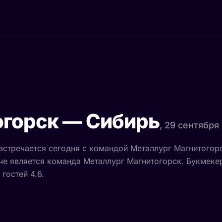
огорск — Сибирь
, 29 сентября
стречается сегодня с командой Металлург Магнитогор
тче является команда Металлург Магнитогорск. Букмеке
гостей 4.6.