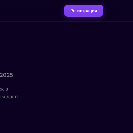
Регистрация
 2025
ск в
ры дают