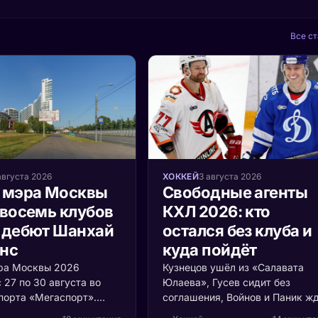
Все ст
августа 2026
ХОККЕЙ
3 августа 2026
 мэра Москвы
Свободные агенты
 восемь клубов
КХЛ 2026: кто
 дебют Шанхай
остался без клуба и
нс
куда пойдёт
ра Москвы 2026
Кузнецов ушёл из «Салавата
 27 по 30 августа во
Юлаева», Гусев сидит без
порта «Мегаспорт».
соглашения, Войнов и Паник ж
в турнире сыграют
звонка. Собрали всех свободн