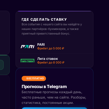
ГДЕ СДЕЛАТЬ СТАВКУ
Все события с нашего сайта вы найдёте у
наших партнёров-букмекеров, а также
приятный приветственный бонус.
PARI
Фрибет до 5 000 ₽
Лига ставок
Фрибет до 8 000 ₽
БЕСПЛАТНО
Прогнозы в Telegram
Бесплатные прогнозы каждый день,
часто раньше, чем на сайте. Разборы,
статистика, постоянные акции.