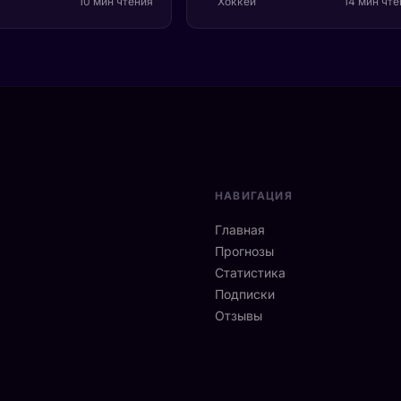
10 мин чтения
Хоккей
14 мин чте
лубов КХЛ, включая
агентов КХЛ 2026, которые к
Дрэгонс» и минское
августу так и не нашли команд
. Разбираем
и разложили, какому клубу кто
е, состав групп и то,
закрывает дыру в составе.
и матчи болельщику
артом сезона.
НАВИГАЦИЯ
Главная
Прогнозы
Статистика
Подписки
Отзывы