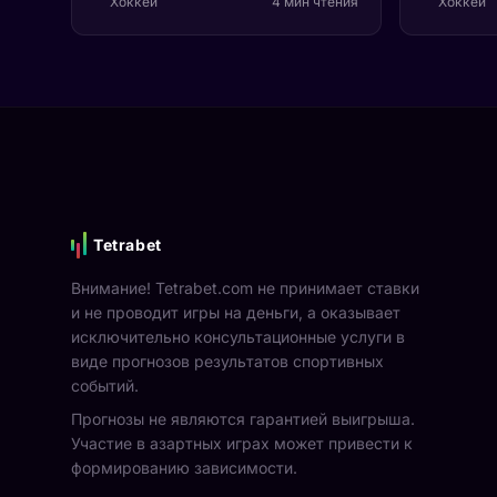
Хоккей
4 мин чтения
Хоккей
от команды в новом сезоне КХЛ.
восемь к
«Шанхай 
«Динамо»
расписани
зачем эт
перед ст
Tetrabet
Внимание! Tetrabet.com не принимает ставки
и не проводит игры на деньги, а оказывает
исключительно консультационные услуги в
виде прогнозов результатов спортивных
событий.
Прогнозы не являются гарантией выигрыша.
Участие в азартных играх может привести к
формированию зависимости.