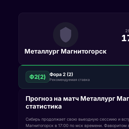
2
1
Металлург Магнитогорск
Фора 2 (2)
Ф2(2)
Рекомендуемая ставка
Прогноз на матч Металлург Маг
статистика
Сибирь продолжает свою выездную сессиию и вст
Магнитогорск в 17:00 по мск времени. Фаворитом