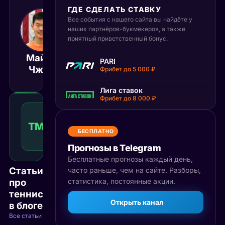
ГДЕ СДЕЛАТЬ СТАВКУ
Все события с нашего сайта вы найдёте у
30 мая 2025
21:30
наших партнёров-букмекеров, а также
приятный приветственный бонус.
МСК
Майкл
Андрес
PARI
Матч завершён
Чжэн
Мартин
Фрибет до 5 000 ₽
Лига ставок
Фрибет до 8 000 ₽
Тотал
меньше
ТМ(22.5)
1.71
Победа
22.5
КФ
БЕСПЛАТНО
Рекомендуемая
ставка
Прогнозы в Telegram
Бесплатные прогнозы каждый день,
Статьи
часто раньше, чем на сайте. Разборы,
про
статистика, постоянные акции.
теннис
Открыть канал
в блоге
Все статьи