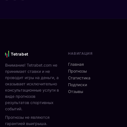
т
д
а
а
е
р
Я
в
е
н
и
н
н
М
а
и
о
м
к
н
и
С
р
к
и
е
с
НАВИГАЦИЯ
Tetrabet
н
а
т
н
л
е
Главная
Внимание! Tetrabet.com не
е
ь
U
Прогнозы
принимает ставки и не
р
в
S
проводит игры на деньги, а
п
Статистика
2
O
оказывает исключительно
р
0
Подписки
p
о
консультационные услуги в
2
Отзывы
e
в
виде прогнозов
6
n
ё
г
результатов спортивных
2
л
о
событий.
0
ч
д
Прогнозы не являются
2
е
у
6
гарантией выигрыша.
т
р