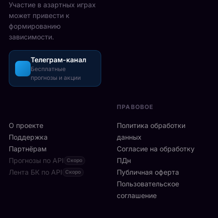
2
Участие в азартных играх
ы
а
5
может привести к
р
з
-
формированию
е
о
2
зависимости.
ч
ш
6
а
л
а
с
Телеграм-канал
и
в
а
Бесплатные
с
г
прогнозы и акции
в
ь
у
м
б
с
и
ы
т
ПРАВОВОЕ
л
с
а
а
т
О проекте
Политика обработки
,
н
р
а
Поддержка
данных
с
о
с
Партнёрам
Согласие на обработку
к
:
р
Прогнозы по API
ПДн
о
Скоро
6
е
й
Лента БК по API
-
Публичная оферта
Скоро
д
к
я
Пользовательское
и
л
р
соглашение
у
и
а
ч
н
к