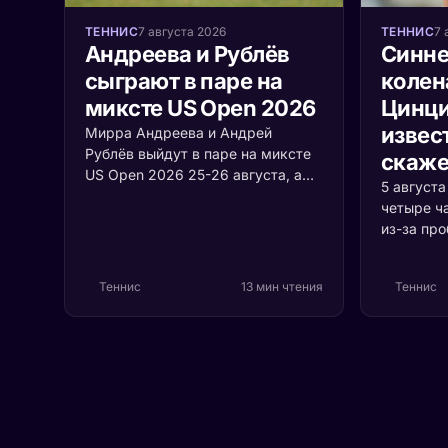
ТЕННИС
7 августа 2026
ТЕННИС
7 
Андреева и Рублёв
Синне
сыграют в паре на
колен
миксте US Open 2026
Цинци
извест
Мирра Андреева и Андрей
Рублёв выйдут в паре на миксте
скаже
US Open 2026 25-26 августа, а
5 август
среди участников турнира
четыре ч
впервые встретятся Джокович и
из-за пр
Соболенко. Разбираем формат,
коленом.
соперников и шансы россиян.
случилос
Теннис
13 мин чтения
Теннис
серьёзно 
первая р
Цинцинна