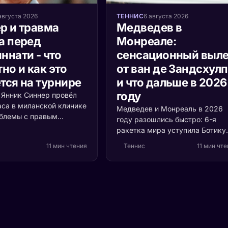
августа 2026
ТЕННИС
6 августа 2026
р и травма
Медведев в
а перед
Монреале:
ннати - что
сенсационный выле
но и как это
от ван де Зандсхул
тся на турнире
и что дальше в 2026
году
а Янник Синнер провёл
аса в миланской клинике
Медведев и Монреаль в 2026
облемы с правым
году разошлись быстро: 6-я
 Разбираемся, что
ракетка мира уступила Ботику
ь, насколько это
ван де Зандсхулпу (70-е место
11 мин чтения
Теннис
11 мин чт
и кто выигрывает, если
со счётом 3:6, 6:7 за 1 час 41
акетка мира пропустит
минуту. Разбираем, что
ти.
случилось с формой россияни
и остаётся ли время до US Ope