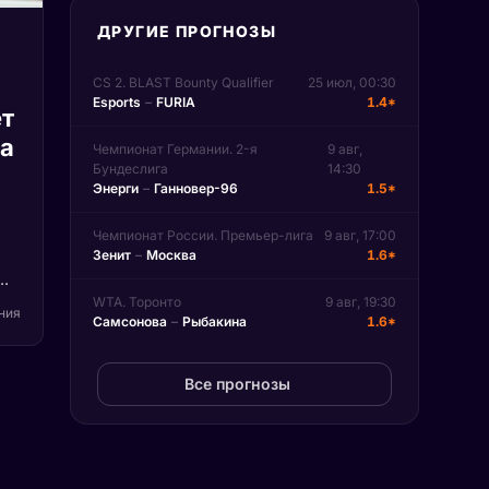
ДРУГИЕ ПРОГНОЗЫ
CS 2. BLAST Bounty Qualifier
25 июл, 00:30
Esports
–
FURIA
1.4*
т
па
Чемпионат Германии. 2-я
9 авг,
Бундеслига
14:30
Энерги
–
Ганновер-96
1.5*
Чемпионат России. Премьер-лига
9 авг, 17:00
Зенит
–
Москва
1.6*
)
WTA. Торонто
9 авг, 19:30
ения
Самсонова
–
Рыбакина
1.6*
на
Все прогнозы
n.