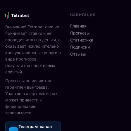
г
н
e
р
я
n
а
НАВИГАЦИЯ
Tetrabet
:
2
ю
F
0
т
Главная
Внимание! Tetrabet.com не
a
2
2
Прогнозы
принимает ставки и не
n
6
5
проводит игры на деньги, а
Статистика
W
и
-
оказывает исключительно
e
д
Подписки
2
консультационные услуги в
e
ё
Отзывы
7
k
виде прогнозов
т
с
с
с
результатов спортивных
е
2
1
событий.
н
3
3
т
Прогнозы не являются
а
п
я
гарантией выигрыша.
в
о
б
Участие в азартных играх
г
2
р
может привести к
у
3
я
формированию
с
а
н
зависимости.
т
в
а
а
г
л
,
Телеграм-канал
у
о