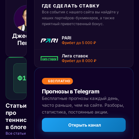
ГДЕ СДЕЛАТЬ СТАВКУ
Все события с нашего сайта вы найдёте у
31 августа 2025
18:30
наших партнёров-букмекеров, а также
приятный приветственный бонус.
МСК
Джессика
PARI
Анн Ли
Матч завершён
Пегула
Фрибет до 5 000 ₽
Лига ставок
Фрибет до 8 000 ₽
Фора
1
Ф1(-3)
1.49
Победа
(-3)
КФ
БЕСПЛАТНО
Рекомендуемая
ставка
Прогнозы в Telegram
Бесплатные прогнозы каждый день,
Статьи
часто раньше, чем на сайте. Разборы,
про
статистика, постоянные акции.
теннис
Открыть канал
в блоге
Все статьи