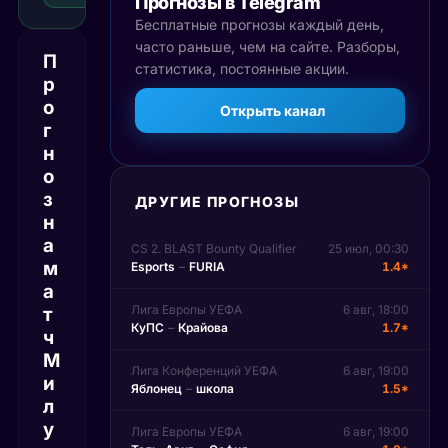
Прогнозы в Telegram
Бесплатные прогнозы каждый день,
часто раньше, чем на сайте. Разборы,
П
статистика, постоянные акции.
р
о
Открыть канал
г
н
о
з
ДРУГИЕ ПРОГНОЗЫ
н
а
CS 2. BLAST Bounty Qualifier
25 июл, 00:30
м
Esports
–
FURIA
1.4*
а
Лига Европы УЕФА
6 авг, 18:00
т
КуПС
–
Крайова
1.7*
ч
М
Лига Конференций УЕФА
6 авг, 19:00
и
Яблонец
–
школа
1.5*
л
у
Лига Европы УЕФА
6 авг, 19:00