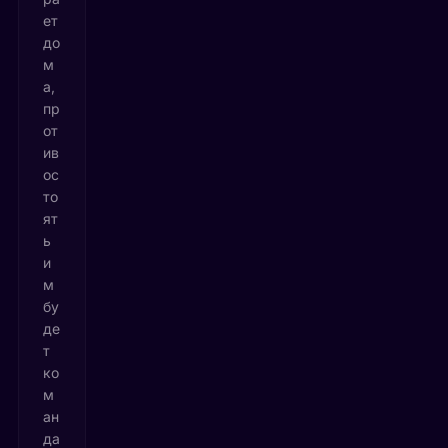
ет
до
м
а,
пр
от
ив
ос
то
ят
ь
и
м
бу
де
т
ко
м
ан
да