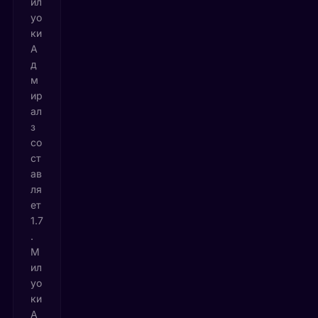
ил
уо
ки
А
д
м
ир
ал
з
со
ст
ав
ля
ет
1.7
.
М
ил
уо
ки
А