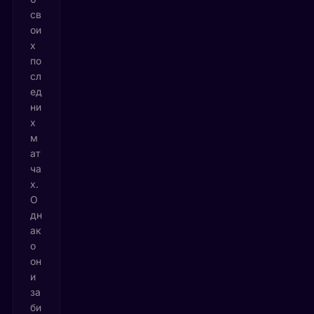
св
ои
х
по
сл
ед
ни
х
м
ат
ча
х.
О
дн
ак
о
он
и
за
би