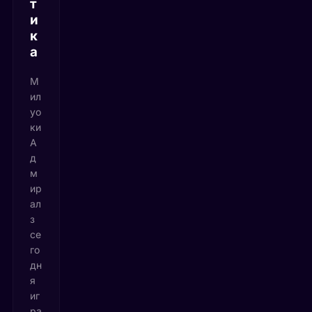
т
и
к
а
М
ил
уо
ки
А
д
м
ир
ал
з
се
го
дн
я
иг
ра