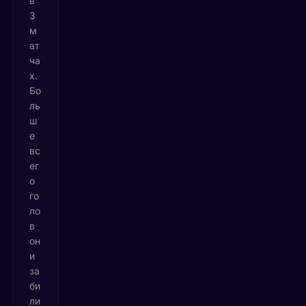
в
3
м
ат
ча
х.
Бо
ль
ш
е
вс
ег
о
го
ло
в
он
и
за
би
ли