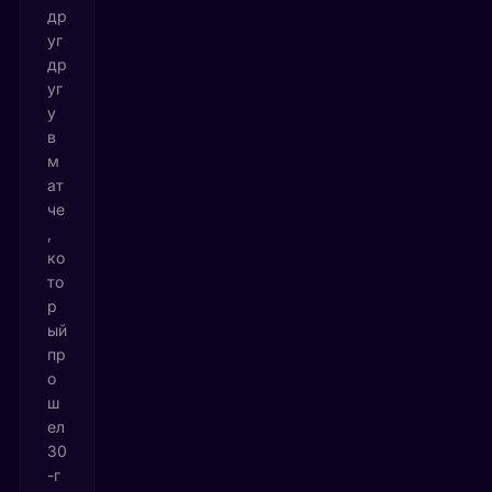
др
уг
др
уг
у
в
м
ат
че
,
ко
то
р
ый
пр
о
ш
ел
30
-г