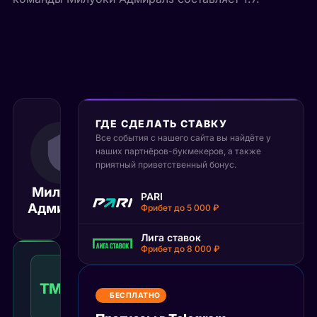
ГДЕ СДЕЛАТЬ СТАВКУ
Все события с нашего сайта вы найдёте у
31 декабря 2025
03:30
наших партнёров-букмекеров, а также
приятный приветственный бонус.
МСК
Милуоки
Рокфорд
PARI
Матч завершён
Адмиралз
АйсХогз
Фрибет до 5 000 ₽
Лига ставок
Фрибет до 8 000 ₽
Тотал
меньше
ТМ(6.5)
1.38
Победа
6.5
КФ
БЕСПЛАТНО
Рекомендуемая
ставка