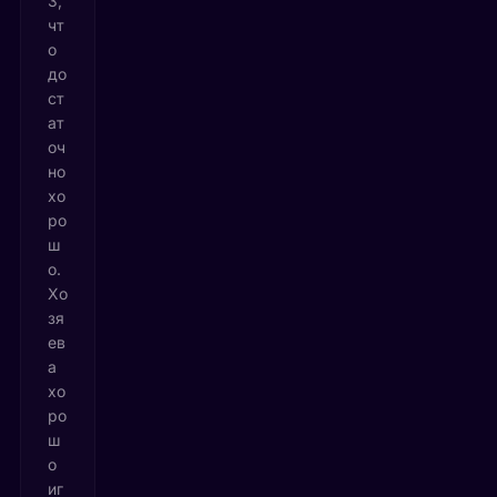
3,
чт
о
до
ст
ат
оч
но
хо
ро
ш
о.
Хо
зя
ев
а
хо
ро
ш
о
иг