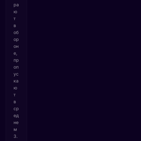
ра
ю
т
в
об
ор
он
е,
пр
оп
ус
ка
ю
т
в
ср
ед
не
м
3.