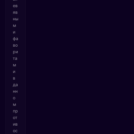
ев
яв
ны
м
и
фа
во
ри
та
м
и
в
да
нн
о
м
пр
от
ив
ос