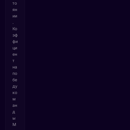
то
ян
ии
.
Ко
эф
фи
ци
ен
т
на
по
бе
ду
ко
м
ан
д
ы
М