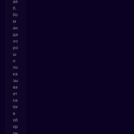
ай
б.
Ко
м
ан
да
хо
ро
ш
о
по
ка
зы
ва
ет
се
бя
в
об
ор
он