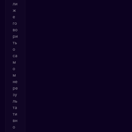
ли
ж
е
го
во
ри
ть
о
са
м
о
м
не
ре
зу
ль
та
ти
вн
о