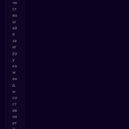
че
ст
во
ш
ай
б
за
иг
ру
у
ко
м
ан
д
ы
со
ст
ав
ля
ет