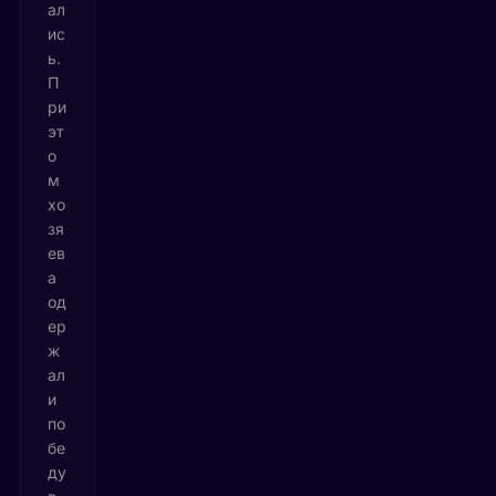
ал
ис
ь.
П
ри
эт
о
м
хо
зя
ев
а
од
ер
ж
ал
и
по
бе
ду