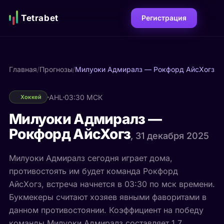
Tetrabet
Регистрация
Главная
/
Прогнозы
/
Милуоки Адмиралз — Рокфорд АйсХогз
AHL
03:30 МСК
Хоккей
Милуоки Адмиралз —
Рокфорд АйсХогз
, 31 декабря 2025
Милуоки Адмиралз сегодня играет дома,
противостоять им будет команда Рокфорд
АйсХогз, встреча начнется в 03:30 по мск времени.
Букмекеры считают хозяев явными фаворитами в
данном противостоянии. Коэффициент на победу
команды Милуоки Адмиралз составляет 1.7.