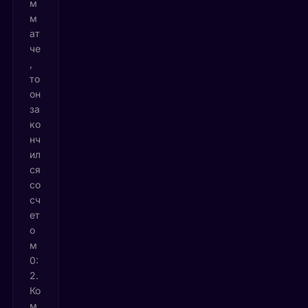
м
м
ат
че
,
то
он
за
ко
нч
ил
ся
со
сч
ет
о
м
0:
2.
Ко
м