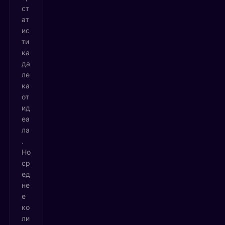
ст
ат
ис
ти
ка
да
ле
ка
от
ид
еа
ла
.
Но
ср
ед
не
е
ко
ли