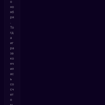
о
но
яб
ря
.
То
гд
а
иг
ра
за
ко
нч
ил
ас
ь
со
сч
ет
о
м