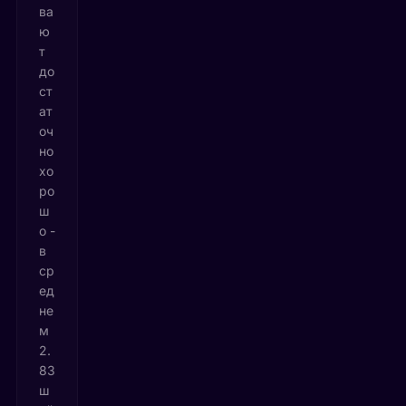
ва
ю
т
до
ст
ат
оч
но
хо
ро
ш
о -
в
ср
ед
не
м
2.
83
ш