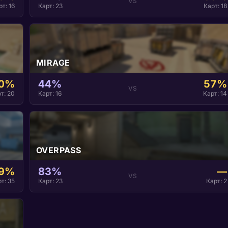
VS
рт: 16
Карт: 23
Карт: 18
MIRAGE
0%
44%
57%
VS
т: 20
Карт: 16
Карт: 14
OVERPASS
9%
83%
—
VS
т: 35
Карт: 23
Карт: 2