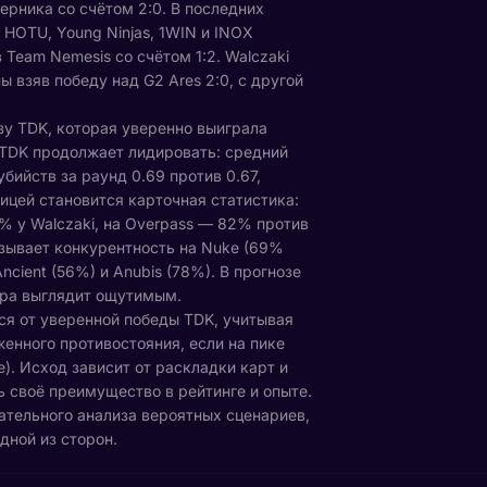
ерника со счётом 2:0. В последних
 HOTU, Young Ninjas, 1WIN и INOX
в Team Nemesis со счётом 1:2. Walczaki
ы взяв победу над G2 Ares 2:0, с другой
у TDK, которая уверенно выиграла
TDK продолжает лидировать: средний
 убийств за раунд 0.69 против 0.67,
ицей становится карточная статистика:
% у Walczaki, на Overpass — 82% против
азывает конкурентность на Nuke (69%
ncient (56%) и Anubis (78%). В прогнозе
ира выглядит ощутимым.
я от уверенной победы TDK, учитывая
женного противостояния, если на пике
e). Исход зависит от раскладки карт и
ь своё преимущество в рейтинге и опыте.
мательного анализа вероятных сценариев,
дной из сторон.