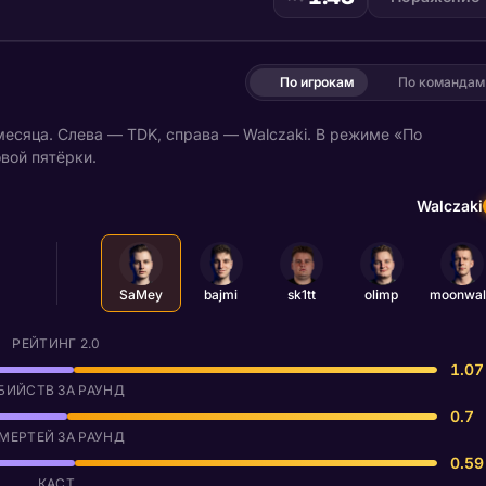
По игрокам
По командам
 месяца. Слева — TDK, справа — Walczaki. В режиме «По
вой пятёрки.
Walczaki
SaMey
bajmi
sk1tt
olimp
moonwa
РЕЙТИНГ 2.0
1.07
БИЙСТВ ЗА РАУНД
0.7
МЕРТЕЙ ЗА РАУНД
0.59
КАСТ