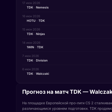
17 июн 2026
TDK
—
Nemesis
16 июн 2026
HOTU
—
TDK
15 июн 2026
TDK
—
Ninjas
14 июн 2026
1WIN
—
TDK
7 июн 2026
TDK
—
Division
6 июн 2026
TDK
—
Walczaki
Прогноз на матч TDK — Walczaki
На площадке Европейской про-лиги CS 2 сталкива
различающимся уровнем подготовки. TDK продемо