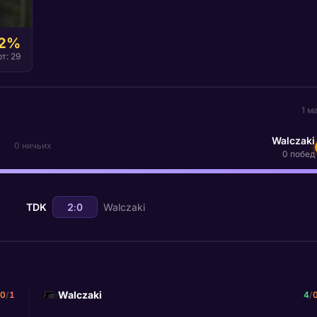
2%
т: 29
1 м
Walczaki
0 ничьих
0 побед
TDK
2
:
0
Walczaki
Walczaki
0
/
1
4
/