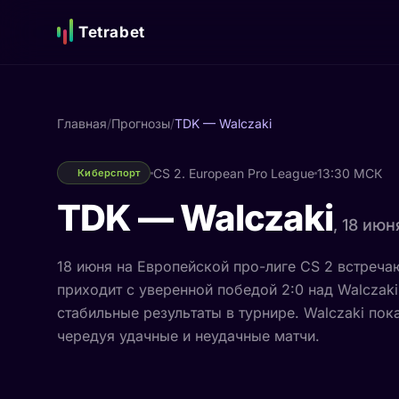
Tetrabet
Главная
/
Прогнозы
/
TDK — Walczaki
CS 2. European Pro League
13:30 МСК
Киберспорт
TDK — Walczaki
, 18 ию
18 июня на Европейской про-лиге CS 2 встречаю
приходит с уверенной победой 2:0 над Walczak
стабильные результаты в турнире. Walczaki по
чередуя удачные и неудачные матчи.