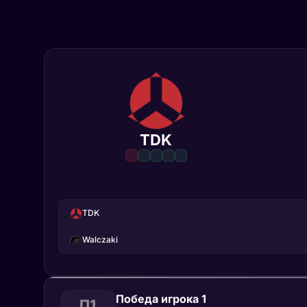
TDK
TDK
Walczaki
Победа игрока 1
П1