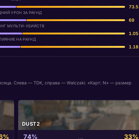
73.5
ДНИЙ УРОН ЗА РАУНД
69
ИНГ МУЛЬТИ-УБИЙСТВ
1.05
ЛИЯНИЕ НА РАУНД
1.18
есяца. Слева — TDK, справа — Walczaki. «Карт: N» — размер
DUST2
6%
74%
33%