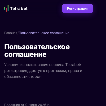
Tetrabet
Регистрация
Главная
/
Пользовательское соглашение
Пользовательское
соглашение
Условия использования сервиса Tetrabet:
регистрация, доступ к прогнозам, права и
обязанности сторон.
Редакция от 9 июня 2026 г.