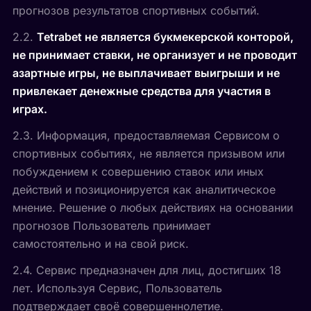
прогнозов результатов спортивных событий.
2.2.
Tetrabet не является букмекерской конторой,
не принимает ставки, не организует и не проводит
азартные игры, не выплачивает выигрыши и не
привлекает денежные средства для участия в
играх.
2.3. Информация, предоставляемая Сервисом о
спортивных событиях, не является призывом или
побуждением к совершению ставок или иных
действий и позиционируется как аналитическое
мнение. Решение о любых действиях на основании
прогнозов Пользователь принимает
самостоятельно и на свой риск.
2.4. Сервис предназначен для лиц, достигших 18
лет. Используя Сервис, Пользователь
подтверждает своё совершеннолетие.