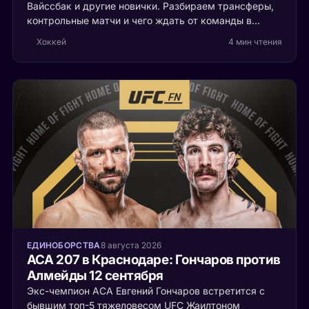
Вайссбак и другие новички. Разбираем трансферы,
контрольные матчи и чего ждать от команды в
новом сезоне КХЛ.
Хоккей
4 мин чтения
ЕДИНОБОРСТВА
8 августа 2026
ACA 207 в Краснодаре: Гончаров против
Алмейды 12 сентября
Экс-чемпион ACA Евгений Гончаров встретится с
бывшим топ-5 тяжеловесом UFC Жаилтоном