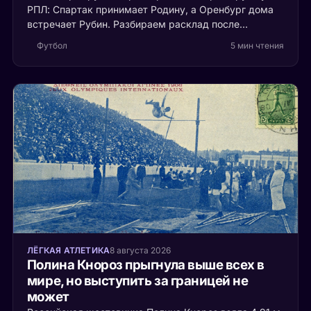
РПЛ: Спартак принимает Родину, а Оренбург дома
встречает Рубин. Разбираем расклад после
разгромного первого тура.
Футбол
5 мин чтения
ЛЁГКАЯ АТЛЕТИКА
8 августа 2026
Полина Кнороз прыгнула выше всех в
мире, но выступить за границей не
может