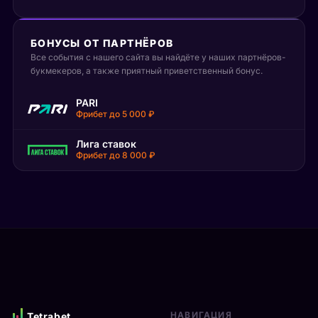
БОНУСЫ ОТ ПАРТНЁРОВ
Все события с нашего сайта вы найдёте у наших партнёров-
букмекеров, а также приятный приветственный бонус.
PARI
Фрибет до 5 000 ₽
Лига ставок
Фрибет до 8 000 ₽
НАВИГАЦИЯ
Tetrabet