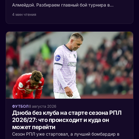
Алмейдой. Разбираем главный бой турнира в
Краснодаре.
4 мин чтения
ФУТБОЛ
8 августа 2026
Дзюба без клуба на старте сезона РПЛ
2026/27: что происходит и куда он
может перейти
Сезон РПЛ уже стартовал, а лучший бомбардир в