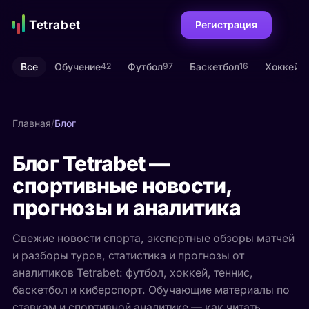
Tetrabet
Регистрация
Все
Обучение
Футбол
Баскетбол
Хоккей
42
97
16
15
Главная
/
Блог
Блог Tetrabet —
спортивные новости,
прогнозы и аналитика
Свежие новости спорта, экспертные обзоры матчей
и разборы туров, статистика и прогнозы от
аналитиков Tetrabet: футбол, хоккей, теннис,
баскетбол и киберспорт. Обучающие материалы по
ставкам и спортивной аналитике — как читать