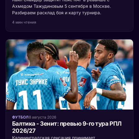
Ахмедом Тажудиновым 5 сентября в Москве.
Разбираем расклад боя и карту турнира.
4 мин чтения
ФУТБОЛ
8 августа 2026
Балтика - Зенит: превью 9-го тура РПЛ
2026/27
Калининградская сенсация принимает