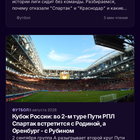
истории лиги сидит без команды. Разбираемся,
почему отказали "Спартак" и "Краснодар" и какие
варианты остались у форварда.
Футбол
5 мин чтения
ФУТБОЛ
8 августа 2026
Кубок России: во 2-м туре Пути РПЛ
Спартак встретится с Родиной, а
Оренбург - с Рубином
2 сентября группа А разыгрывает второй круг Пути