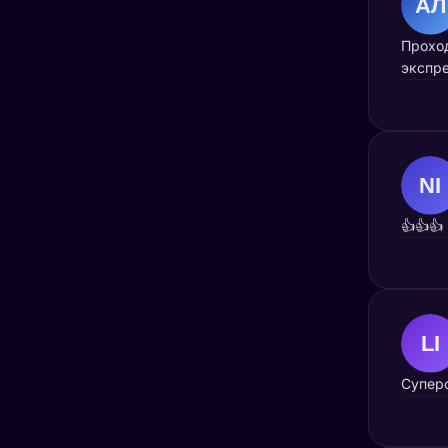
Проход
экспре
👍👍👍
Суперс