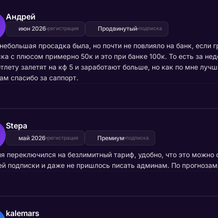
Андрей
июн 2026
Продвинутый
регистрация
подписка
небольшая просадка была, но почти не повлияло на банк, если 
ка с плюсом примерно 50к и это при банке 100к. То есть за не
тлету залетят на кф 5 и заработают больше, но как по мне луч
м спасибо за саппорт.
Stepa
май 2026
Премиум
регистрация
подписка
я переключился на безлимитный тариф, удобно, что это можно с
й подписки и даже не пришлось писать админам. По прогнозам 
kalemars