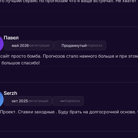
то лучший сервис по прогнозам что я ваще встречал. Не хватет
а
Павел
май 2026
Продвинутый
регистрация
подписка
сайт просто бомба. Прогнозов стало намного больше и при это
 большое спасибо!
Serzh
окт 2025
—
регистрация
подписка
Проект. Ставки заходные . Буду брать на долгосрочной основе