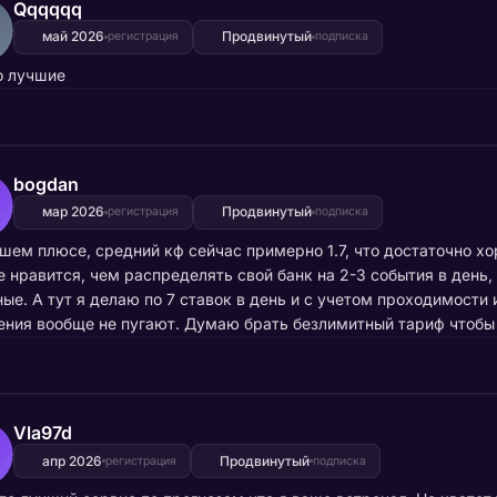
Qqqqqq
май 2026
Продвинутый
регистрация
подписка
о лучшие
bogdan
мар 2026
Продвинутый
регистрация
подписка
шем плюсе, средний кф сейчас примерно 1.7, что достаточно х
 нравится, чем распределять свой банк на 2-3 события в день,
ые. А тут я делаю по 7 ставок в день и с учетом проходимости
ния вообще не пугают. Думаю брать безлимитный тариф чтобы 
Vla97d
апр 2026
Продвинутый
регистрация
подписка