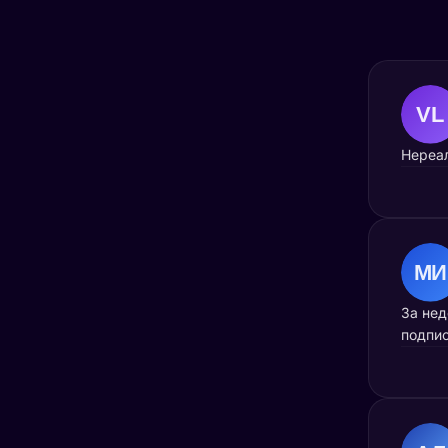
4.6
Нереал
295 отзывов
5
209
4
71
3
9
2
3
1
3
Оставить отзыв
За нед
подпис