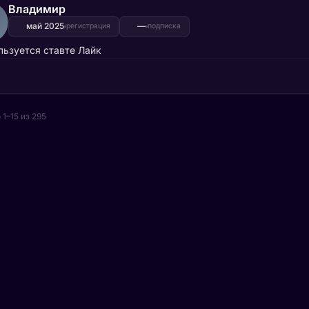
Владимир
май 2025
—
регистрация
подписка
льзуется ставте Лайк
1–15 из 295