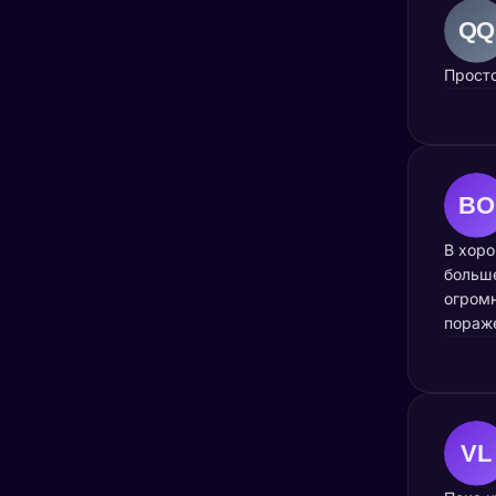
Прост
В хоро
больше
огромн
пораже