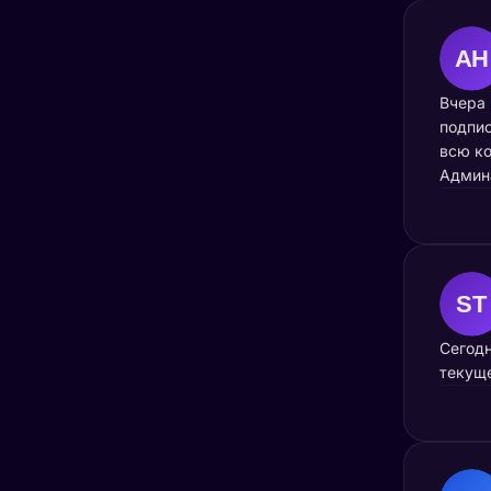
Вчера 
подпис
всю ко
Админа
Сегодн
текуще