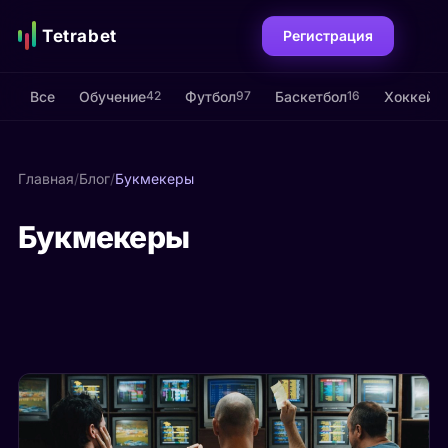
Tetrabet
Регистрация
Все
Обучение
Футбол
Баскетбол
Хоккей
42
97
16
15
Главная
/
Блог
/
Букмекеры
Букмекеры