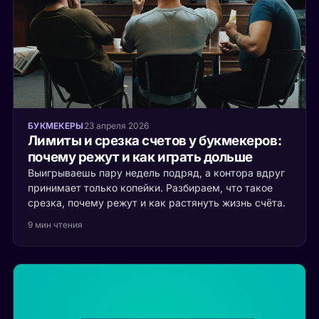
БУКМЕКЕРЫ
23 апреля 2026
Лимиты и срезка счетов у букмекеров:
почему режут и как играть дольше
Выигрываешь пару недель подряд, а контора вдруг
принимает только копейки. Разбираем, что такое
срезка, почему режут и как растянуть жизнь счёта.
9 мин чтения