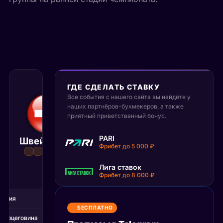
ГДЕ СДЕЛАТЬ СТАВКУ
Все события с нашего сайта вы найдёте у
18 июня 2026
наших партнёров-букмекеров, а также
22:00 МСК
:
4
1
приятный приветственный бонус.
Босния 
PARI
Швейцария
Матч завершён
Герцегови
Фрибет до 5 000 ₽
Лига ставок
Фрибет до 8 000 ₽
1Т
2Т
цария
0
4
БЕСПЛАТНО
 Герцеговина
0
1