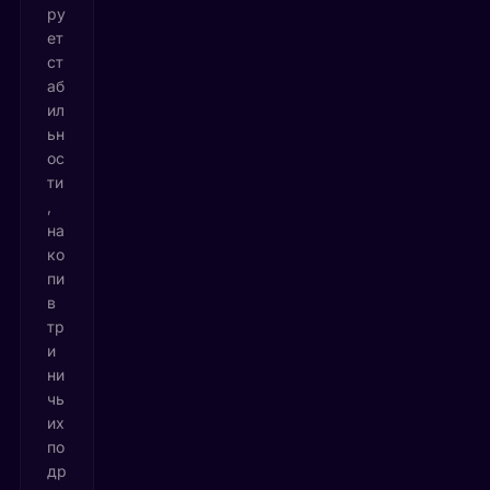
ру
ет
ст
аб
ил
ьн
ос
ти
,
на
ко
пи
в
тр
и
ни
чь
их
по
др