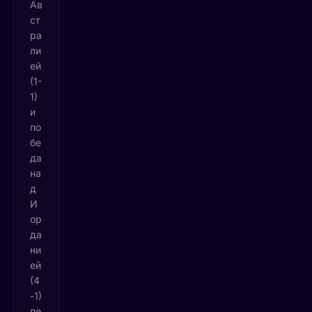
Ав
ст
ра
ли
ей
(1-
1)
и
по
бе
да
на
д
И
ор
да
ни
ей
(4
-1)
пе