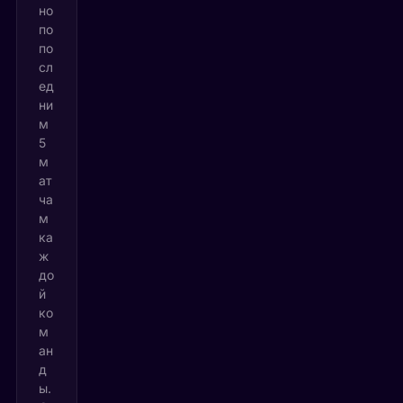
но
по
по
сл
ед
ни
м
5
м
ат
ча
м
ка
ж
до
й
ко
м
ан
д
ы.