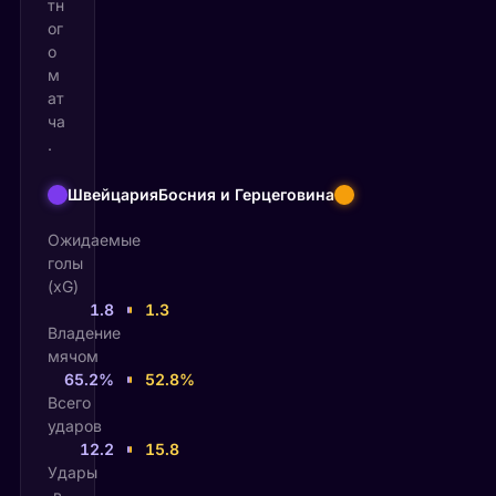
тн
ог
о
м
ат
ча
.
Швейцария
Босния и Герцеговина
Ожидаемые
голы
(xG)
1.8
1.3
Владение
мячом
65.2%
52.8%
Всего
ударов
12.2
15.8
Удары
в