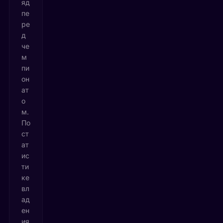
яд
пе
ре
д
че
м
пи
он
ат
о
м.
По
ст
ат
ис
ти
ке
вл
ад
ен
ия