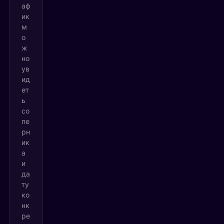
аф
ик
м
о
ж
но
ув
ид
ет
ь
со
пе
рн
ик
а
и
да
ту
ко
нк
ре