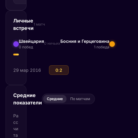
ставка
Личные
1 матч
встречи
Швейцария
Босния и Герцеговина
0 ничьих
0 побед
1 победа
29 мар 2016
Швейцария
0
:
2
Босния и Герцеговина
Средние
Средние
По матчам
показатели
Ра
сс
чи
та