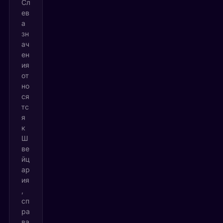
Сл
ев
а
зн
ач
ен
ия
от
но
ся
тс
я
к
Ш
ве
йц
ар
ия
,
сп
ра
ва