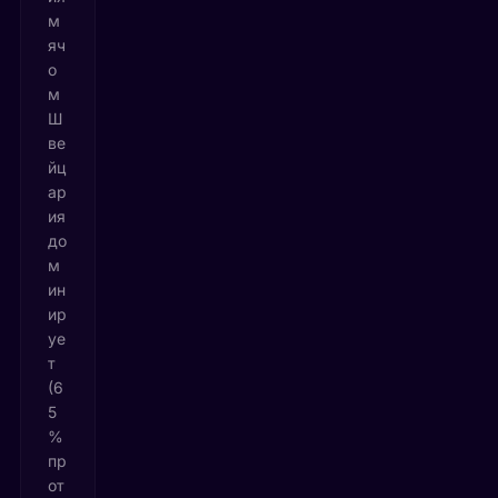
м
яч
о
м
Ш
ве
йц
ар
ия
до
м
ин
ир
уе
т
(6
5
%
пр
от