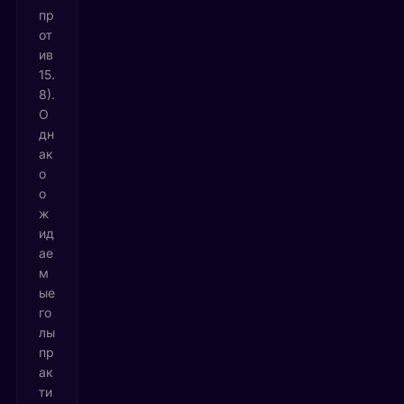
пр
от
ив
15.
8).
О
дн
ак
о
о
ж
ид
ае
м
ые
го
лы
пр
ак
ти