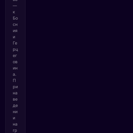
—
к
Бо
сн
ия
и
Ге
рц
ег
ов
ин
а.
П
ри
на
ве
де
ни
и
на
гр