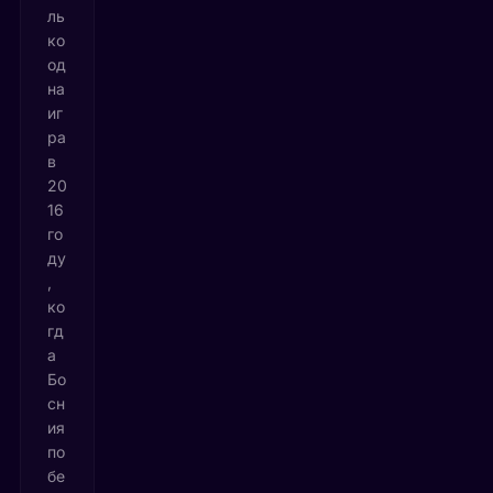
ль
ко
од
на
иг
ра
в
20
16
го
ду
,
ко
гд
а
Бо
сн
ия
по
бе