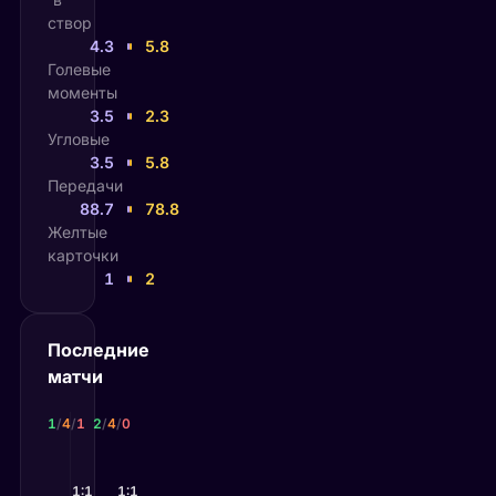
створ
4.3
5.8
Голевые
моменты
3.5
2.3
Угловые
3.5
5.8
Передачи
88.7
78.8
Желтые
карточки
1
2
Последние
матчи
Швейцария
Босния и Герцеговина
1
/
4
/
1
2
/
4
/
0
13 июн 2026
12 июн 2026
Катар
1:1
—
Канада
1:1
Швейцария
—
Герцеговина