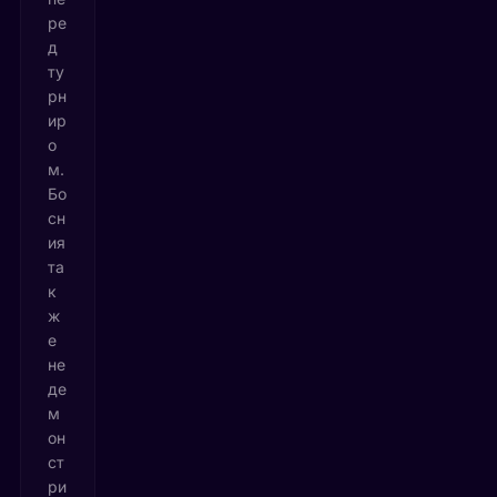
ре
д
ту
рн
ир
о
м.
Бо
сн
ия
та
к
ж
е
не
де
м
он
ст
ри