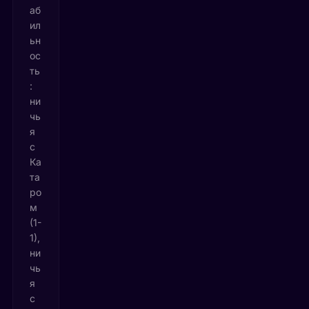
аб
ил
ьн
ос
ть
:
ни
чь
я
с
Ка
та
ро
м
(1-
1),
ни
чь
я
с