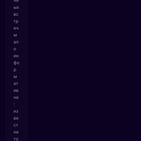
чн
ых
вс
тр
еч
м
ал
о
ин
фо
р
м
ат
ив
на
:
из
ве
ст
на
то