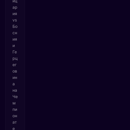
йц
ар
ия
vs
Бо
сн
ия
и
Ге
рц
ег
ов
ин
а
на
Че
м
пи
он
ат
е