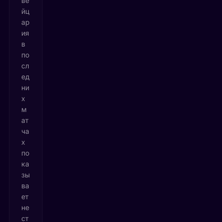
ве
йц
ар
ия
в
по
сл
ед
ни
х
м
ат
ча
х
по
ка
зы
ва
ет
не
ст