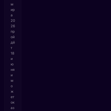
м
ир
а
20
26
пр
ой
дё
т
18
и
ю
ня
и
м
о
ж
ет
ок
аз