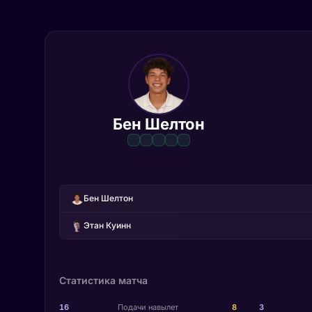
Бен Шелтон
Бен Шелтон
Этан Куинн
Статистика матча
16
Подачи навылет
8
3