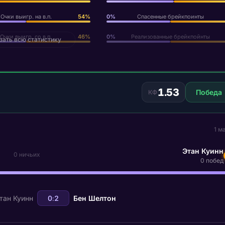
Очки выигр. на в.п.
54%
0%
Спасенные брейкпоинты
Очки выигр. со в.п.
46%
0%
Реализованные брейкпойнты
зать всю статистику
1.53
Победа
КФ
1 м
Этан Куинн
0 ничьих
0 побед
тан Куинн
0
:
2
Бен Шелтон