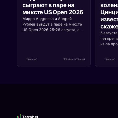
сыграют в паре на
колен
миксте US Open 2026
Цинци
извест
Мирра Андреева и Андрей
Рублёв выйдут в паре на миксте
скаже
US Open 2026 25-26 августа, а
5 август
среди участников турнира
четыре ч
впервые встретятся Джокович и
из-за пр
Соболенко. Разбираем формат,
коленом.
соперников и шансы россиян.
случилос
Теннис
13 мин чтения
Теннис
серьёзно 
первая р
Цинцинна
Tetrabet