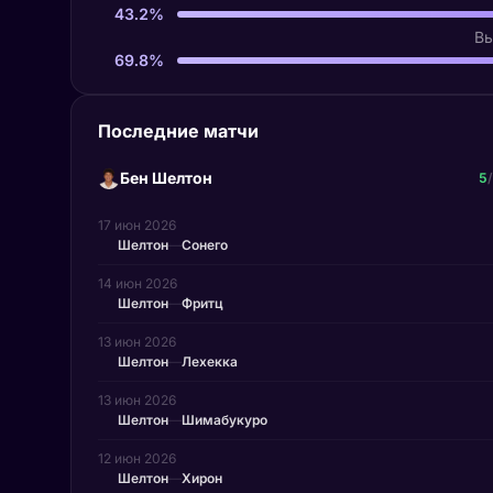
43.2%
Вы
69.8%
Последние матчи
Бен Шелтон
5
/
17 июн 2026
Шелтон
—
Сонего
14 июн 2026
Шелтон
—
Фритц
13 июн 2026
Шелтон
—
Лехекка
13 июн 2026
Шелтон
—
Шимабукуро
12 июн 2026
Шелтон
—
Хирон