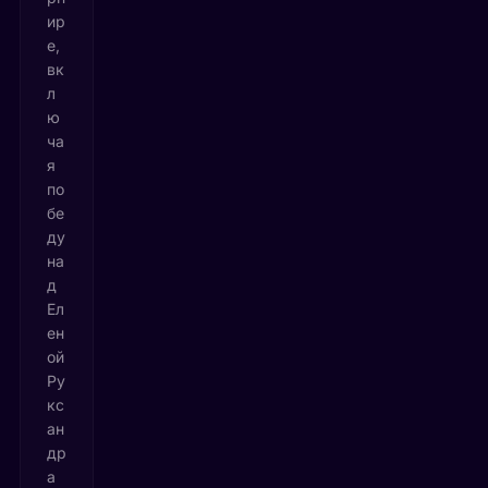
ир
е,
вк
л
ю
ча
я
по
бе
ду
на
д
Ел
ен
ой
Ру
кс
ан
др
а