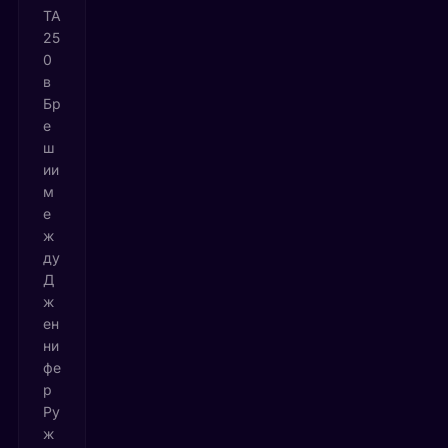
TA
25
0
в
Бр
е
ш
ии
м
е
ж
ду
Д
ж
ен
ни
фе
р
Ру
ж