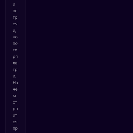
и
вс
тр
еч
и,
но
по
те
ря
ла
тр
и.
На
чё
м
ст
ро
ит
ся
пр