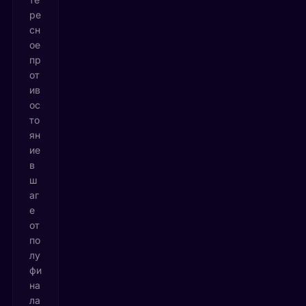
ре
сн
ое
пр
от
ив
ос
то
ян
ие
в
ш
аг
е
от
по
лу
фи
на
ла