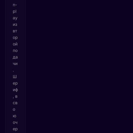
n-
pl
ay
из
вт
ор
ой
по
да
чи
.
Ш
ер
иф
, в
св
о
ю
оч
ер