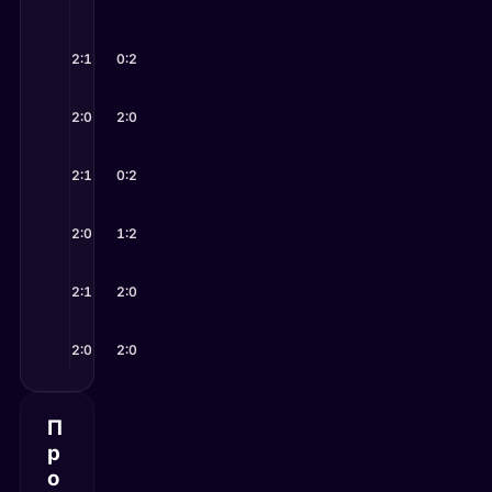
16 июн 2026
15 июн 2026
Ружжери
2:1
Сербан
0:2
—
Бертя
—
Шериф
15 июн 2026
11 июн 2026
Ружжери
2:0
Гормаз
2:0
—
Пьери
—
Шериф
14 июн 2026
9 июн 2026
Ружжери
2:1
Педоне
0:2
—
Котляр
—
Шериф
8 июн 2026
4 июн 2026
Тревизан
2:0
Шериф
1:2
—
Ружжери
—
Педоне
31 мая 2026
2 июн 2026
Ружжери
2:1
Шериф
2:0
—
Дэй
—
Сирес
30 мая 2026
28 мая 2026
Ружжери
2:0
Гауфф
2:0
—
Реалес
—
Шериф
П
р
о