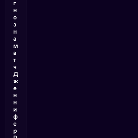
г
н
о
з
н
а
м
а
т
ч
Д
ж
е
н
н
и
ф
е
р
Р