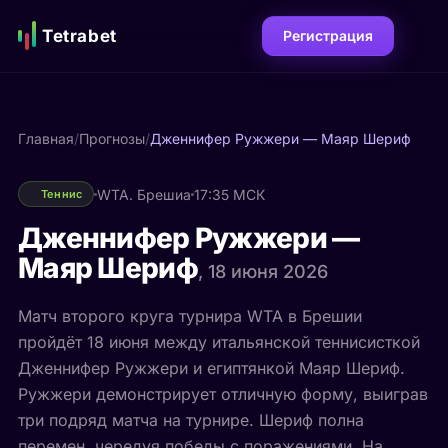
Tetrabet
Регистрация
Главная
/
Прогнозы
/
Дженнифер Ружжери — Маяр Шериф
WTA. Брешиа
17:35 МСК
Теннис
Дженнифер Ружжери —
Маяр Шериф
, 18 июня 2026
Матч второго круга турнира WTA в Брешии
пройдёт 18 июня между итальянской теннисисткой
Дженнифер Ружжери и египтянкой Маяр Шериф.
Ружжери демонстрирует отличную форму, выиграв
три подряд матча на турнире. Шериф полна
перемен, чередуя победы с поражениями. На