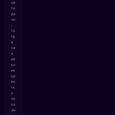
ой
по
да
чи
,
то
гд
а
ка
к
её
ко
нк
ур
ен
тк
а
по
ка
зы