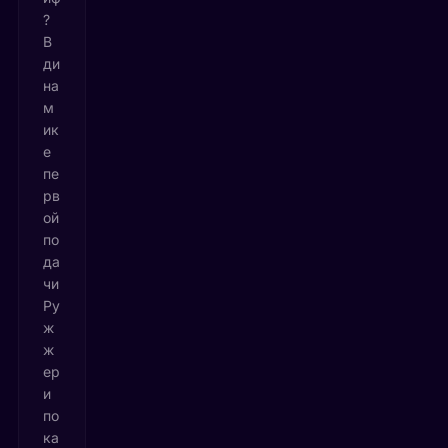
?
В
ди
на
м
ик
е
пе
рв
ой
по
да
чи
Ру
ж
ж
ер
и
по
ка