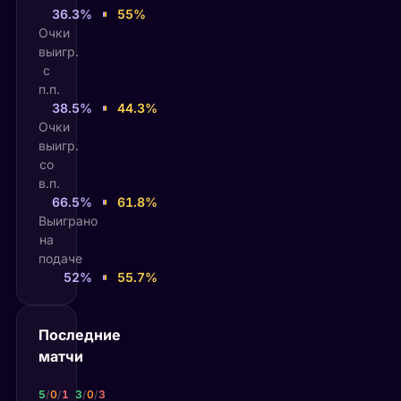
36.3%
55%
Очки
выигр.
с
п.п.
38.5%
44.3%
Очки
выигр.
со
в.п.
66.5%
61.8%
Выиграно
на
подаче
52%
55.7%
Последние
матчи
Дженнифер Ружжери
Маяр Шериф
5
/
0
/
1
3
/
0
/
3