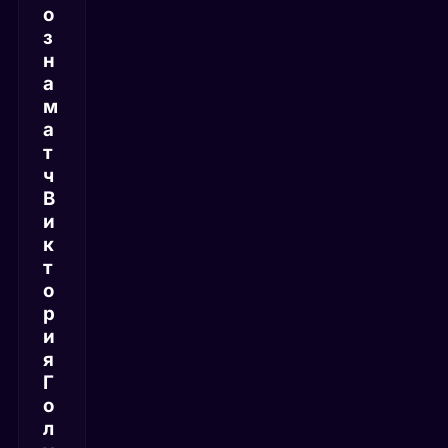
о
з
н
а
м
а
т
ч
В
и
к
т
о
р
и
я
Г
о
л