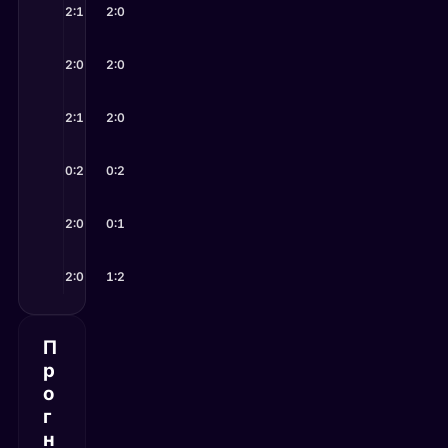
Голубич
2:1
Сонмез
2:0
—
Кенин
—
Фернандез
14 июн 2026
14 июн 2026
Голубич
2:0
Сонмез
2:0
—
Кенин
—
Клагман
13 июн 2026
13 июн 2026
Голубич
2:1
Сонмез
2:0
—
Эрьявец
—
Тарарудее
12 июн 2026
12 июн 2026
Голубич
0:2
Сонмез
0:2
—
Суон
—
Линетт
8 июн 2026
11 июн 2026
Голубич
2:0
Потапова
0:1
—
Бриттон
—
Сонмез
29 мая 2026
9 июн 2026
Костюк
2:0
Волынец
—
1:2
Голубич
—
Сонмез
П
р
о
г
н