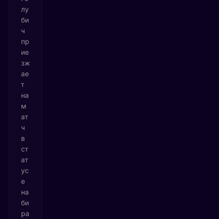
лу
би
ч
пр
ие
зж
ае
т
на
м
ат
ч
в
ст
ат
ус
е
на
би
ра