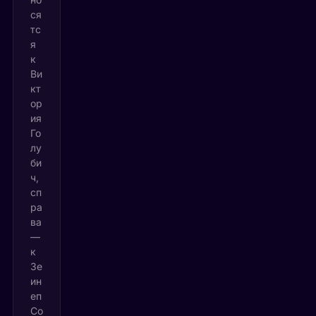
ся
тс
я
к
Ви
кт
ор
ия
Го
лу
би
ч,
сп
ра
ва
—
к
Зе
ин
еп
Со