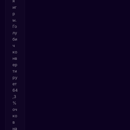
я
иг
р
ы.
Го
лу
би
ч
ко
нв
ер
ти
ру
ет
64
,3
%
оч
ко
в
на