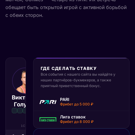
обещает быть открытой игрой с активной борьбой
с обеих сторон.
ГДЕ СДЕЛАТЬ СТАВКУ
Все события с нашего сайта вы найдёте у
18 июня 2026
наших партнёров-букмекеров, а также
12:00 МСК
:
2
1
приятный приветственный бонус.
Виктория
Зеинеп
PARI
Матч завершён
Голубич
Сонмез
Фрибет до 5 000 ₽
Лига ставок
Фрибет до 8 000 ₽
1С
2С
3С