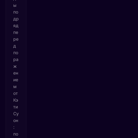
ы
по
др
яд
пе
ре
д
по
ра
ж
ен
ие
м
от
Кэ
ти
Су
он
:
по