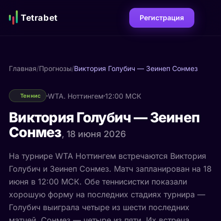
Tetrabet
Регистрация
Главная
/
Прогнозы
/
Виктория Голубич — Зеинеп Сонмез
WTA. Ноттингем
12:00 МСК
Теннис
Виктория Голубич — Зеинеп
Сонмез
, 18 июня 2026
На турнире WTA Ноттингем встречаются Виктория
Голубич и Зеинеп Сонмез. Матч запланирован на 18
июня в 12:00 МСК. Обе теннисистки показали
хорошую форму на последних стадиях турнира —
Голубич выиграла четыре из шести последних
матчей, Сонмез — четыре из пяти. Их встреча