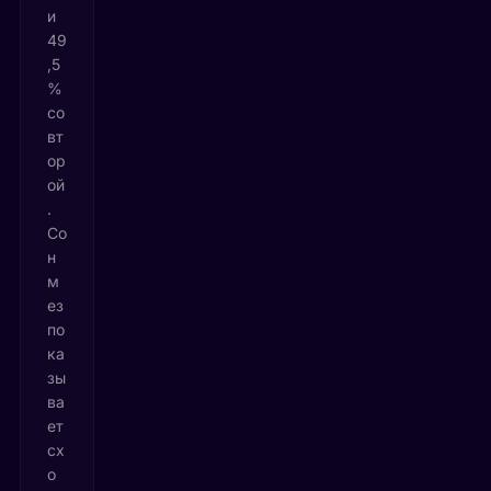
и
49
,5
%
со
вт
ор
ой
.
Со
н
м
ез
по
ка
зы
ва
ет
сх
о