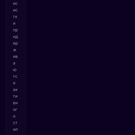
ис
ис
тк
и
пр
ид
ер
ж
ив
а
ю
тс
я
ак
ти
вн
ог
о
ст
ил