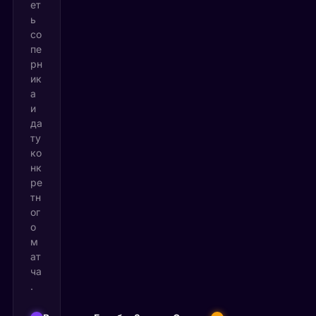
ет
ь
со
пе
рн
ик
а
и
да
ту
ко
нк
ре
тн
ог
о
м
ат
ча
.