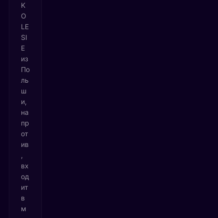
K
O
LE
SI
E
из
По
ль
ш
и,
на
пр
от
ив
,
вх
од
ит
в
м