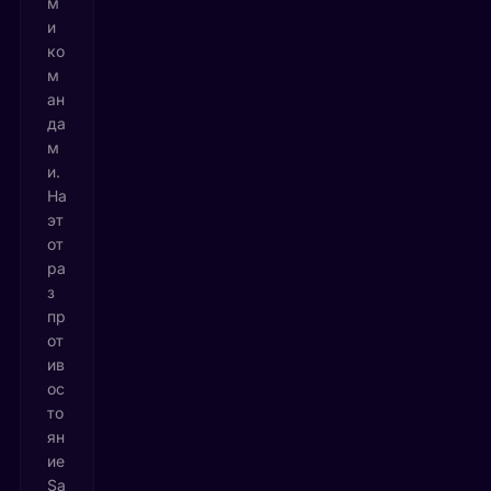
м
и
ко
м
ан
да
м
и.
На
эт
от
ра
з
пр
от
ив
ос
то
ян
ие
Sa