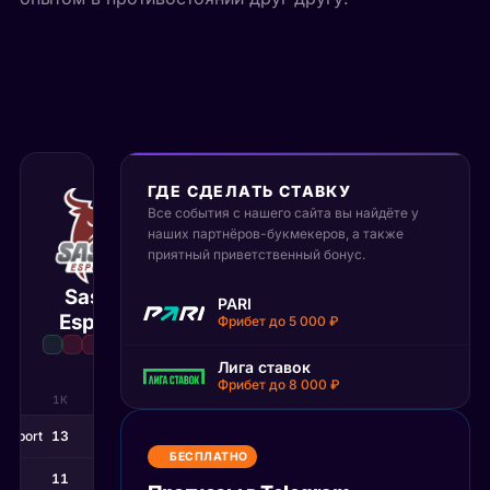
ГДЕ СДЕЛАТЬ СТАВКУ
Все события с нашего сайта вы найдёте у
19 июня 2026
наших партнёров-букмекеров, а также
11:00 МСК
:
1
2
приятный приветственный бонус.
Sashi
PARI
KOLESIE
Матч завершён
Esport
Фрибет до 5 000 ₽
Лига ставок
Фрибет до 8 000 ₽
1К
2К
3К
 Esport
13
7
6
БЕСПЛАТНО
SIE
11
13
13