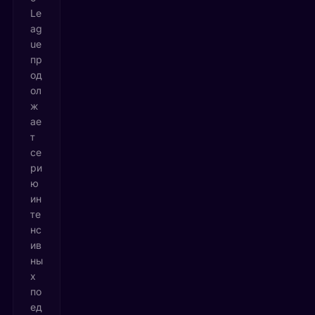
Le
ag
ue
пр
од
ол
ж
ае
т
се
ри
ю
ин
те
нс
ив
ны
х
по
ед