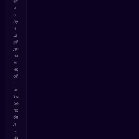
ат
ч
с
лу
ч
ш
ей
ди
на
м
ик
ой
:
че
ты
ре
по
бе
д
ы
из