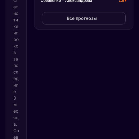
ст
Соболенко
–
Александрова
1.5*
ат
ис
Все прогнозы
ти
ке
иг
ро
ко
в
за
по
сл
ед
ни
е
3
м
ес
яц
а.
Сл
ев