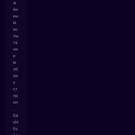
ж
ён
ны
м
ис
пы
та
ни
е
м
об
еи
х
ст
ор
он
.
Sa
shi
Es