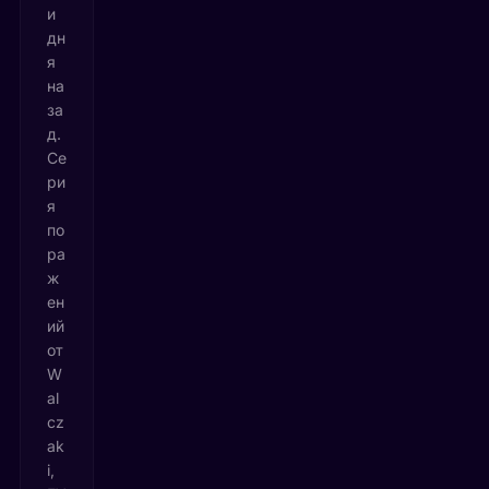
и
дн
я
на
за
д.
Се
ри
я
по
ра
ж
ен
ий
от
W
al
cz
ak
i,