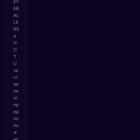
EY
EB
AL
LE
RS
и
H
O
T
U
за
ст
ав
ля
ет
пр
ед
по
ло
ж
ит