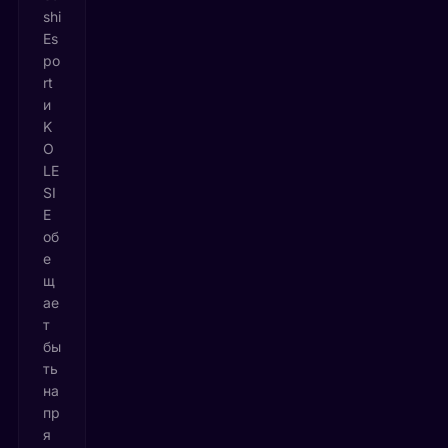
shi
Es
po
rt
и
K
O
LE
SI
E
об
е
щ
ае
т
бы
ть
на
пр
я