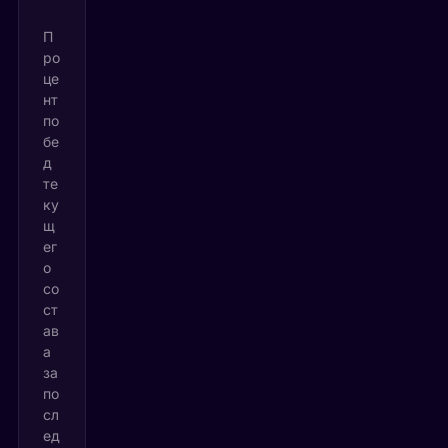
П
ро
це
нт
по
бе
д
те
ку
щ
ег
о
со
ст
ав
а
за
по
сл
ед