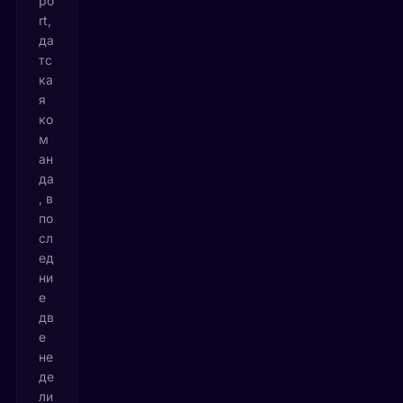
po
rt,
да
тс
ка
я
ко
м
ан
да
, в
по
сл
ед
ни
е
дв
е
не
де
ли