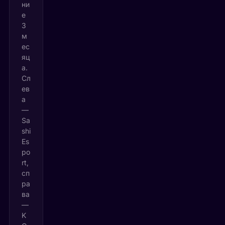
ни
е
3
м
ес
яц
а.
Сл
ев
а
—
Sa
shi
Es
po
rt,
сп
ра
ва
—
K