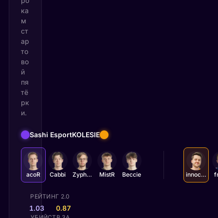
ро
ка
м
ст
ар
то
во
й
пя
тё
рк
и.
Sashi Esport
KOLESIE
acoR
Cabbi
Zyphon
MistR
Beccie
innocent
f
РЕЙТИНГ 2.0
1.03
0.87
УБИЙСТВ ЗА