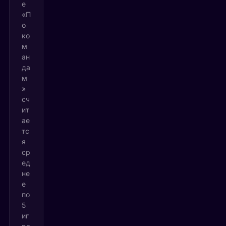
е
«П
о
ко
м
ан
да
м
»
сч
ит
ае
тс
я
ср
ед
не
е
по
5
иг