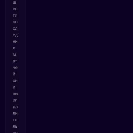
ш
ес
ти
по
сл
ед
ни
х
м
ат
че
й
он
и
вы
иг
ра
ли
то
ль
ко