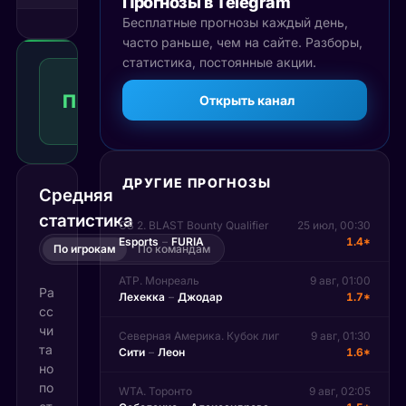
Прогнозы в Telegram
Бесплатные прогнозы каждый день,
часто раньше, чем на сайте. Разборы,
статистика, постоянные акции.
Победа
игрока
П2
1.71
Открыть канал
Победа
2
КФ
Рекомендуемая
ставка
ДРУГИЕ ПРОГНОЗЫ
Средняя
статистика
CS 2. BLAST Bounty Qualifier
25 июл, 00:30
Esports
–
FURIA
1.4*
По игрокам
По командам
ATP. Монреаль
9 авг, 01:00
Ра
Лехекка
–
Джодар
1.7*
сс
чи
Северная Америка. Кубок лиг
9 авг, 01:30
та
Сити
–
Леон
1.6*
но
по
WTA. Торонто
9 авг, 02:05