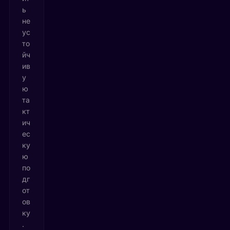
ь
не
ус
то
йч
ив
у
ю
та
кт
ич
ес
ку
ю
по
дг
от
ов
ку
.