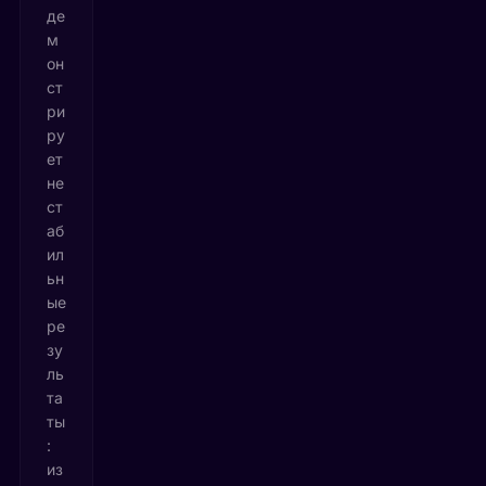
де
м
он
ст
ри
ру
ет
не
ст
аб
ил
ьн
ые
ре
зу
ль
та
ты
:
из