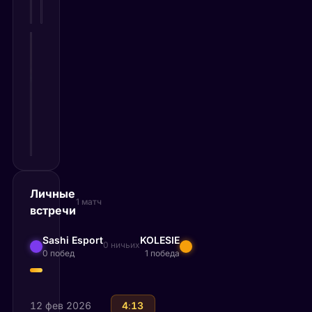
Карт: 6
0
ANUBIS
50%
40%
VS
Карт:
Карт: 5
10
Личные
1 матч
встречи
Sashi Esport
KOLESIE
0 ничьих
0 побед
1 победа
12 фев 2026
Sashi Esport
4
:
13
KOLESIE