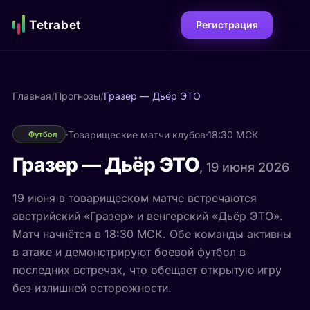
Tetrabet
Регистрация
Главная
/
Прогнозы
/
Гразер — Дьёр ЭТО
Товарищеские матчи клубов
18:30 МСК
Футбол
Гразер — Дьёр ЭТО
, 19 июня 2026
19 июня в товарищеском матче встречаются
австрийский «Гразер» и венгерский «Дьёр ЭТО».
Матч начнётся в 18:30 МСК. Обе команды активны
в атаке и демонстрируют боевой футбол в
последних встречах, что обещает открытую игру
без излишней осторожности.