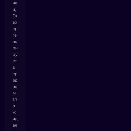
че
й,
Гр
аз
ер
ге
не
ри
ру
ет
в
ср
ед
не
м
1.1
о
ж
ид
ае