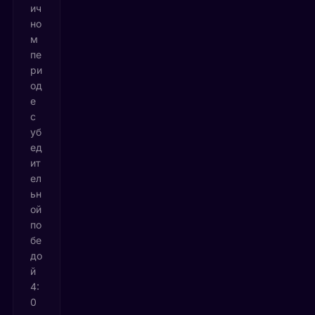
ич
но
м
пе
ри
од
е
с
уб
ед
ит
ел
ьн
ой
по
бе
до
й
4:
0