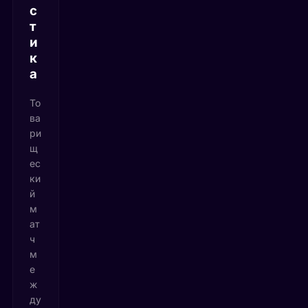
с
т
и
к
а
То
ва
ри
щ
ес
ки
й
м
ат
ч
м
е
ж
ду