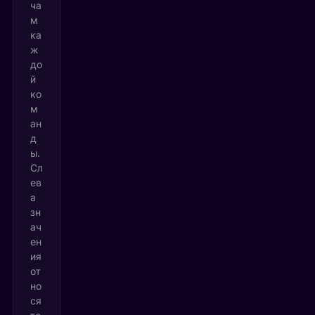
ча
м
ка
ж
до
й
ко
м
ан
д
ы.
Сл
ев
а
зн
ач
ен
ия
от
но
ся