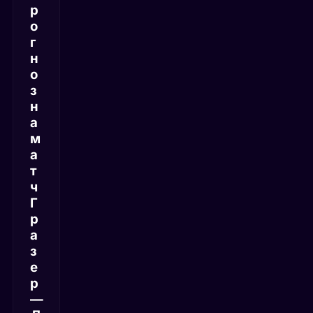
р
о
г
н
о
з
н
а
м
а
т
ч
Г
р
а
з
е
р
—