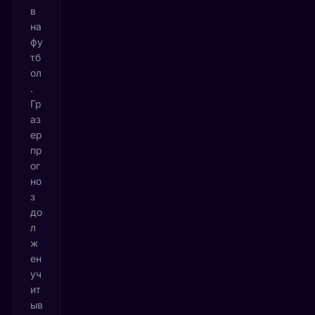
в
на
фу
тб
ол
.
Гр
аз
ер
пр
ог
но
з
до
л
ж
ен
уч
ит
ыв