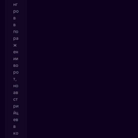
нг
ро
в
в
по
ра
ж
ен
ии
во
ро
т,
но
ав
ст
ри
йц
ев
в
ко