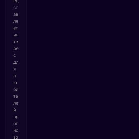
ед
ст
ав
ля
ет
ин
те
ре
с
дл
я
л
ю
би
те
ле
й
пр
ог
но
зо