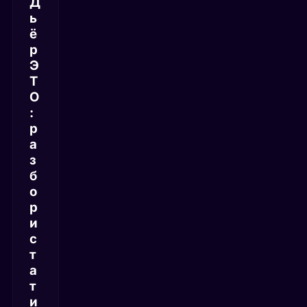
Д
ь
ё
р
Э
Т
О
:
р
а
з
б
о
р
и
с
т
а
т
и