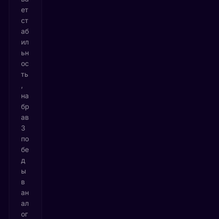
ет
ст
аб
ил
ьн
ос
ть
,
на
бр
ав
3
по
бе
д
ы
в
ан
ал
ог