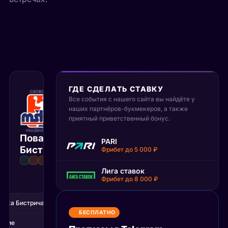
ГДЕ СДЕЛАТЬ СТАВКУ
Все события с нашего сайта вы найдёте у
19 июня 2026
наших партнёров-букмекеров, а также
18:00 МСК
:
0
2
приятный приветственный бонус.
Повазска
PARI
Похроние
Матч завершён
Бистрича
Фрибет до 5 000 ₽
Лига ставок
Фрибет до 8 000 ₽
1Т
2Т
зска Бистрича
0
0
БЕСПЛАТНО
оние
2
0