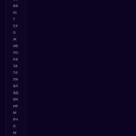
ва
ю
т
сх
о
ж
ие
по
ка
за
те
ли
вл
ад
ен
ия
м
яч
о
м