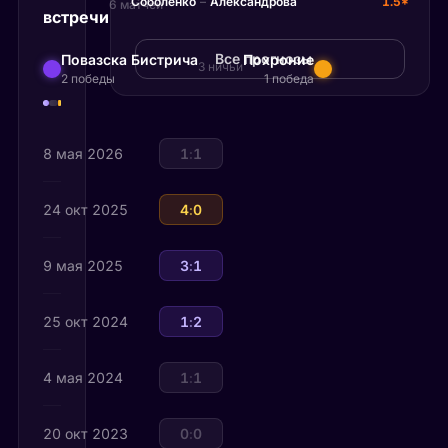
Соболенко
–
Александрова
1.5*
6 матчей
встречи
Все прогнозы
Повазска Бистрича
Похроние
3 ничьи
2 победы
1 победа
8 мая 2026
Повазска Бистрича
1
:
1
Похроние
24 окт 2025
Похроние
4
:
0
Повазска Бистрича
9 мая 2025
Повазска Бистрича
3
:
1
Похроние
25 окт 2024
Похроние
1
:
2
Повазска Бистрича
4 мая 2024
Повазска Бистрича
1
:
1
Похроние
20 окт 2023
Похроние
0
:
0
Повазска Бистрича