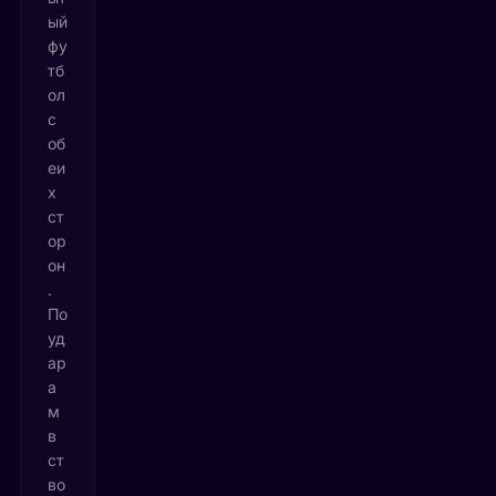
ый
фу
тб
ол
с
об
еи
х
ст
ор
он
.
По
уд
ар
а
м
в
ст
во