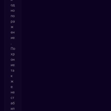
од
но
по
ра
ж
ен
ие
.
По
хр
он
ие
та
к
ж
е
не
ст
аб
ил