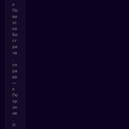
к
По
ва
зс
ка
Би
ст
ри
ча
,
сп
ра
ва
—
к
По
хр
он
ие
.
П