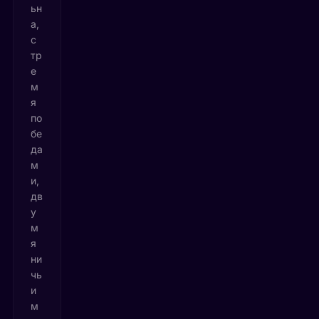
ьн
а,
с
тр
е
м
я
по
бе
да
м
и,
дв
у
м
я
ни
чь
и
м