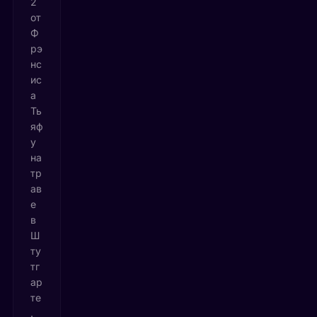
2
от
Ф
рэ
нс
ис
а
Ть
яф
у
на
тр
ав
е
в
Ш
ту
тг
ар
те
.