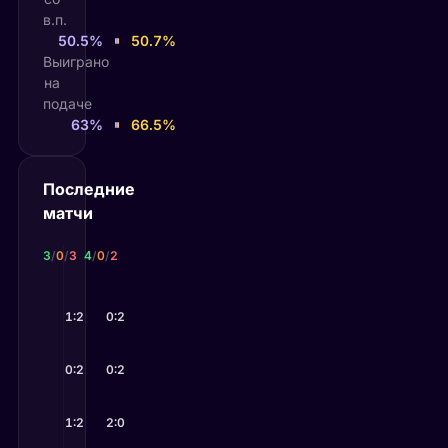
в.п.
50.5%
50.7%
Выиграно
на
подаче
63%
66.5%
Последние
матчи
Даниэль Альтмайер
Даниил Медведев
3
/
0
/
3
4
/
0
/
2
17 июн 2026
17 июн 2026
Хуркач
1:2
Атман
—
0:2
Альтмайер
—
Медведев
15 июн 2026
16 июн 2026
Басилашвили
0:2
Этчеверри
0:2
—
Альтмайер
—
Медведев
9 июн 2026
13 июн 2026
Альтмайер
1:2
Майхшак
2:0
—
Тьяфу
—
Медведев