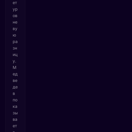
ет
ур
ов
не
ву
ю
ра
зн
иц
у.
М
ед
ве
де
в
по
ка
зы
ва
ет