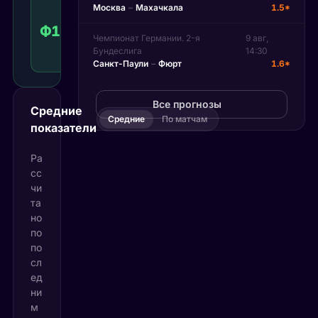
Москва
–
Махачкала
1.5*
1
минус
Ф1(-2.50)
1.42
Победа
КФ
2.50
Чемпионат Германии. 2-я
9 авг,
Бундеслига
14:30
Рекомендуемая
Санкт-Паули
–
Фюрт
1.6*
ставка
Все прогнозы
Средние
Средние
По матчам
показатели
Ра
сс
чи
та
но
по
по
сл
ед
ни
м