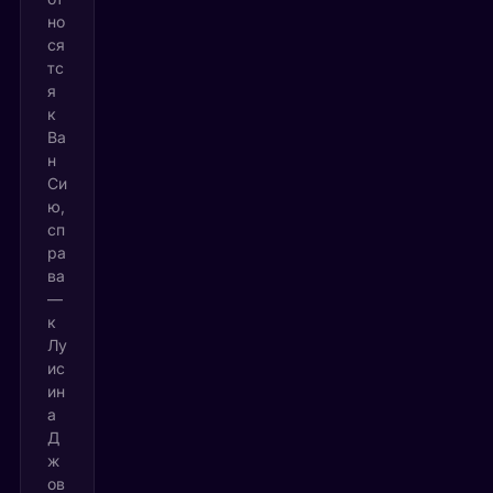
но
ся
тс
я
к
Ва
н
Си
ю,
сп
ра
ва
—
к
Лу
ис
ин
а
Д
ж
ов