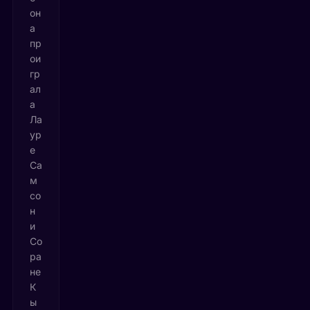
он
а
пр
ои
гр
ал
а
Ла
ур
е
Са
м
со
н
и
Со
ра
не
К
ы