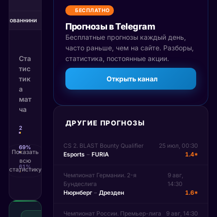
ию
6
6
БЕСПЛАТНО
 Джованнини
2
1
Прогнозы в Telegram
Бесплатные прогнозы каждый день,
часто раньше, чем на сайте. Разборы,
Ста
статистика, постоянные акции.
тис
Открыть канал
тик
а
мат
ча
ДРУГИЕ ПРОГНОЗЫ
2
Подачи навылет
0
1
Двойные ошибки
76%
0
Первой подачи
65%
CS 2. BLAST Bounty Qualifier
25 июл, 00:30
69%
Очки выигр. на п.п.
75%
39%
Очки выигр. на в.п.
0%
29%
Спасенные брейкпоинты
0%
Показать
Esports
–
FURIA
1.4*
всю
61%
Очки выигр. с п.п.
71%
31%
Очки выигр. со в.п.
0%
25%
Реализованные брейкпойнты
0%
статистику
Чемпионат Германии. 2-я
9 авг,
Бундеслига
14:30
Нюрнберг
–
Дрезден
1.6*
Чемпионат России. Премьер-лига
9 авг, 14:30
Фора