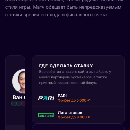
стиля игры. Матч обещает быть непредсказуемым
с точки зрения его хода и финального счёта.
ГДЕ СДЕЛАТЬ СТАВКУ
Все события с нашего сайта вы найдёте у
19 июня 2026
наших партнёров-букмекеров, а также
17:00 МСК
:
2
0
приятный приветственный бонус.
Луисина
PARI
Ван Сию
Матч завершён
Джованнин
Фрибет до 5 000 ₽
Лига ставок
Фрибет до 8 000 ₽
1С
2С