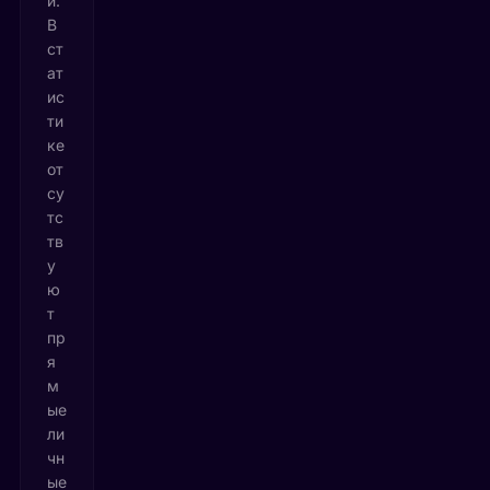
й.
В
ст
ат
ис
ти
ке
от
су
тс
тв
у
ю
т
пр
я
м
ые
ли
чн
ые