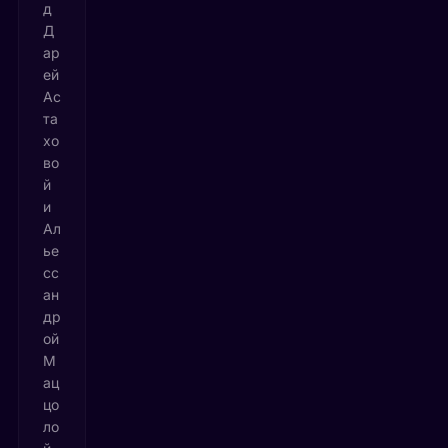
д
Д
ар
ей
Ас
та
хо
во
й
и
Ал
ье
сс
ан
др
ой
М
ац
цо
ло