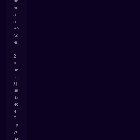
пи
он
ат
а
Ро
сс
ии
,
2-
я
ли
га,
Д
ив
из
ио
н
Б,
Гр
уп
па