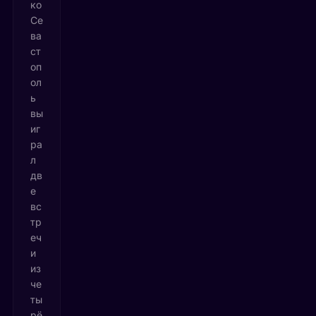
ко
Се
ва
ст
оп
ол
ь
вы
иг
ра
л
дв
е
вс
тр
еч
и
из
че
ты
рё