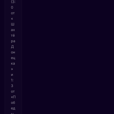
(3:
0
от
«
Ш
ах
тё
ра
Д
он
ец
ка
»
и
1:
3
от
«П
об
ед
ы