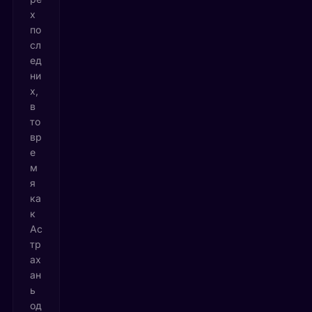
х
по
сл
ед
ни
х,
в
то
вр
е
м
я
ка
к
Ас
тр
ах
ан
ь
од