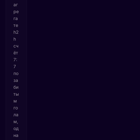
аг
ре
га
те
h2
h
сч
ёт
7:
7
по
за
би
ты
м
го
ла
м,
од
на