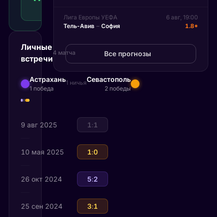
Рекомендуемая
ставка
Лига Европы УЕФА
6 авг, 19:00
Тель-Авив
–
София
1.8*
Личные
4 матча
Все прогнозы
встречи
Астрахань
Севастополь
1 ничья
1 победа
2 победы
9 авг 2025
Астрахань
1
:
1
Севастополь
10 мая 2025
Севастополь
1
:
0
Астрахань
26 окт 2024
Астрахань
5
:
2
Севастополь
25 сен 2024
Севастополь
3
:
1
Астрахань