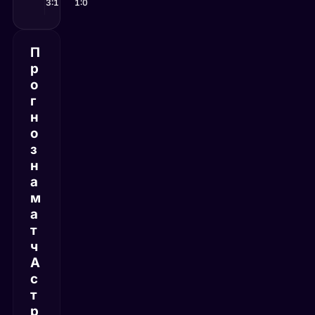
Астрахань
3:1
Ялта
1:0
—
—
Избербаш
Севастополь
П
р
о
г
н
о
з
н
а
м
а
т
ч
А
с
т
р