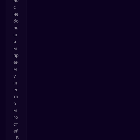
но
с
не
бо
ль
ш
и
м
пр
еи
м
у
щ
ес
тв
о
м
го
ст
ей
. В