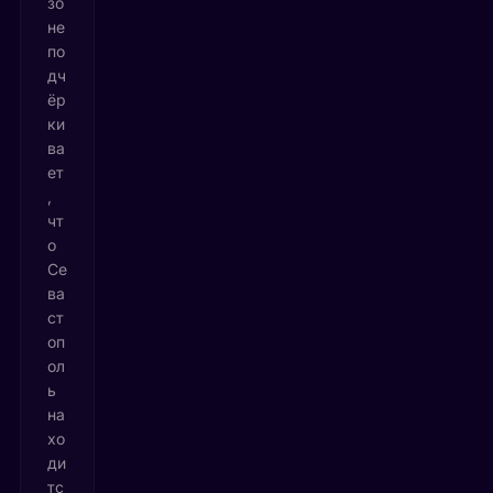
зо
не
по
дч
ёр
ки
ва
ет
,
чт
о
Се
ва
ст
оп
ол
ь
на
хо
ди
тс