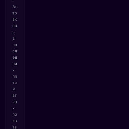
.
Ас
тр
ах
ан
ь
в
по
сл
ед
ни
х
пя
ти
м
ат
ча
х
по
ка
за