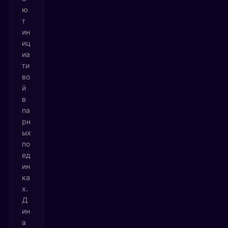
ю
т
ин
иц
иа
ти
во
й
в
па
рн
ых
по
ед
ин
ка
х.
Д
ин
а