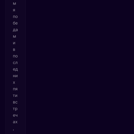
м
я
по
бе
да
м
и
в
по
сл
ед
ни
х
пя
ти
вс
тр
еч
ах
,