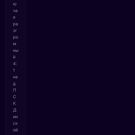
ю
ча
я
ра
зг
ро
м
ны
й
4:
1
на
д
П
С
К
Д
ин
ск
ой