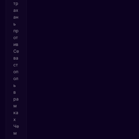
тр
ах
ан
ь
пр
от
ив
Се
ва
ст
оп
ол
ь
в
ра
м
ка
х
Че
м