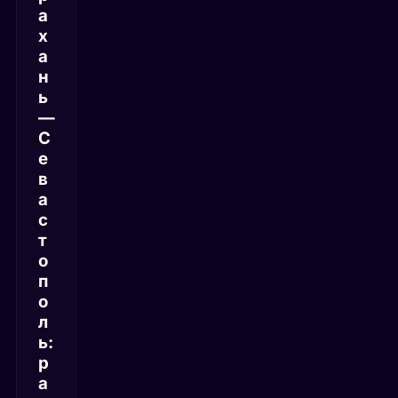
а
х
а
н
ь
—
С
е
в
а
с
т
о
п
о
л
ь:
р
а