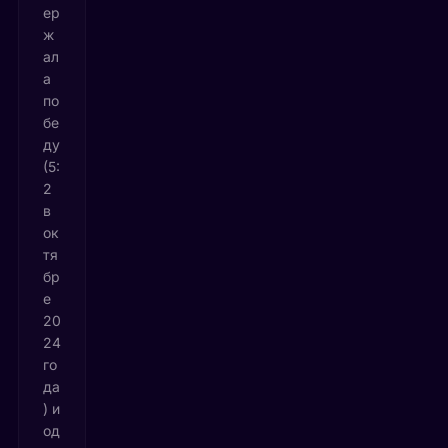
ер
ж
ал
а
по
бе
ду
(5:
2
в
ок
тя
бр
е
20
24
го
да
) и
од