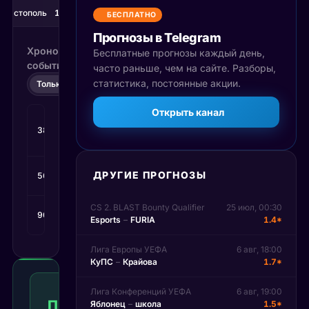
евастополь
1
1
БЕСПЛАТНО
Прогнозы в Telegram
Хронология
Бесплатные прогнозы каждый день,
событий
часто раньше, чем на сайте. Разборы,
статистика, постоянные акции.
Только счёт
Все события
Открыть канал
Гол
:
38'
Зубавленко
0
:
1
В.
Гол
:
ДРУГИЕ ПРОГНОЗЫ
56'
1
:
1
Карпов
CS 2. BLAST Bounty Qualifier
25 июл, 00:30
Гол
:
90+1'
1
:
2
Esports
–
FURIA
1.4*
Gevlych
Лига Европы УЕФА
6 авг, 18:00
КуПС
–
Крайова
1.7*
Победа
игрока
Лига Конференций УЕФА
6 авг, 19:00
П2
1.51
Яблонец
–
школа
1.5*
Победа
2
КФ