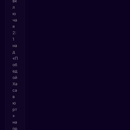
вк
л
ю
ча
я
2:
1
на
д
«П
об
ед
ой
Ха
са
в
ю
рт
»
на
пр