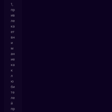
1,
пр
ив
ле
ка
ет
вн
и
м
ан
ие
ка
к
л
ю
би
те
ле
й
пр