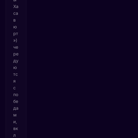
Ха
са
в
ю
рт
»)
че
ре
ду
ю
тс
я
с
по
бе
да
м
и,
вк
л