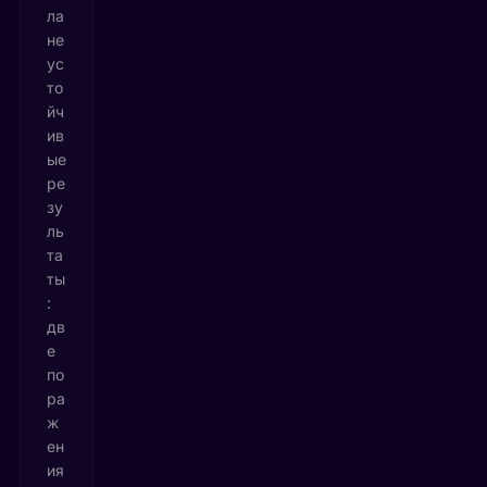
ла
не
ус
то
йч
ив
ые
ре
зу
ль
та
ты
:
дв
е
по
ра
ж
ен
ия