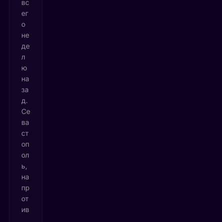
вс
ег
о
не
де
л
ю
на
за
д.
Се
ва
ст
оп
ол
ь,
на
пр
от
ив
,