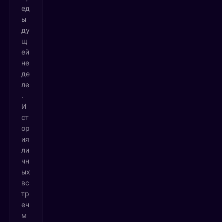
ед
ы
ду
щ
ей
не
де
ле
.
И
ст
ор
ия
ли
чн
ых
вс
тр
еч
м