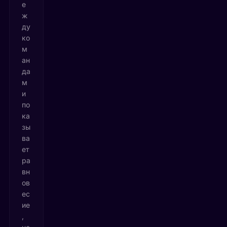
е
ж
ду
ко
м
ан
да
м
и
по
ка
зы
ва
ет
ра
вн
ов
ес
ие
,