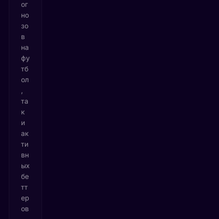
ог
но
зо
в
на
фу
тб
ол
,
та
к
и
ак
ти
вн
ых
бе
тт
ер
ов