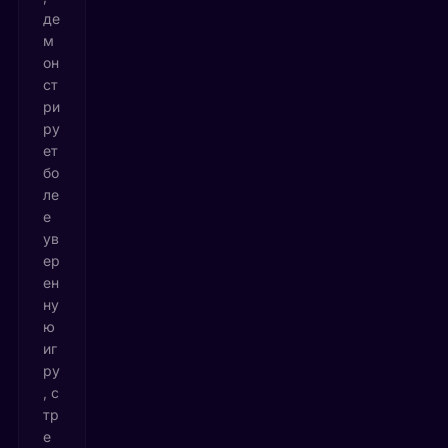
де
м
он
ст
ри
ру
ет
бо
ле
е
ув
ер
ен
ну
ю
иг
ру
, с
тр
е