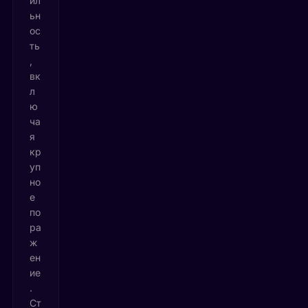
ил
ьн
ос
ть
,
вк
л
ю
ча
я
кр
уп
но
е
по
ра
ж
ен
ие
.
Ст