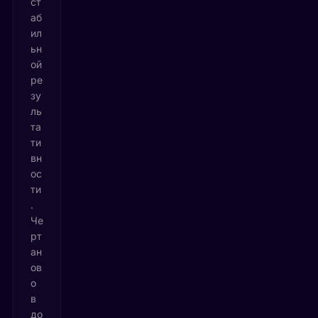
ст
аб
ил
ьн
ой
ре
зу
ль
та
ти
вн
ос
ти
.
Че
рт
ан
ов
о
в
до