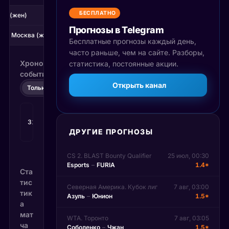
БЕСПЛАТНО
во (жен)
0
0
Прогнозы в Telegram
тив Москва (жен)
1
2
Бесплатные прогнозы каждый день,
часто раньше, чем на сайте. Разборы,
Хронология
статистика, постоянные акции.
событий
Открыть канал
Только счёт
Все события
Гол
:
31'
Шеина
→
0
:
1
Юкляева
ДРУГИЕ ПРОГНОЗЫ
CS 2. BLAST Bounty Qualifier
25 июл, 00:30
Esports
–
FURIA
1.4*
Ста
тис
Северная Америка. Кубок лиг
7 авг, 03:00
тик
Азуль
–
Юнион
1.5*
а
мат
WTA. Торонто
7 авг, 03:05
ча
Соболенко
–
Чжан
1.5*