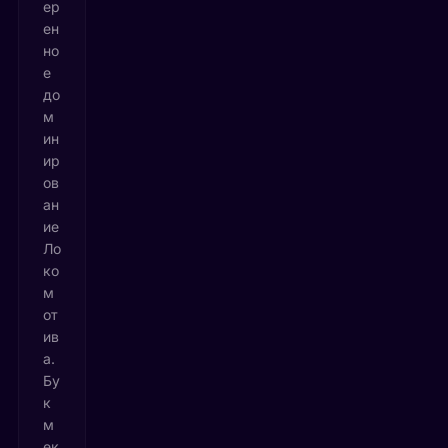
ер
ен
но
е
до
м
ин
ир
ов
ан
ие
Ло
ко
м
от
ив
а.
Бу
к
м
ек