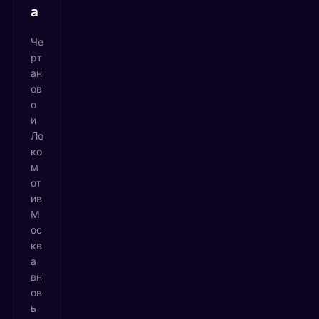
а
Че
рт
ан
ов
о
и
Ло
ко
м
от
ив
М
ос
кв
а
вн
ов
ь