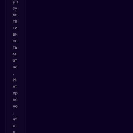
ре
зу
ль
та
ти
вн
ос
ть
м
ат
ча
.
И
нт
ер
ес
но
,
чт
о
в