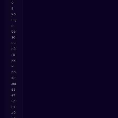
о
в
ко
нц
е
се
зо
нн
ой
го
нк
и
по
ка
зы
ва
ет
не
ст
аб