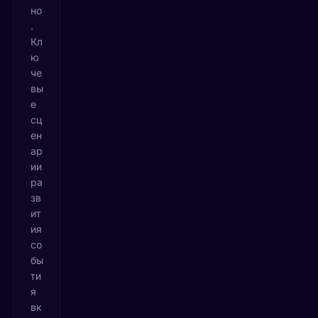
но
.
Кл
ю
че
вы
е
сц
ен
ар
ии
ра
зв
ит
ия
со
бы
ти
я
вк