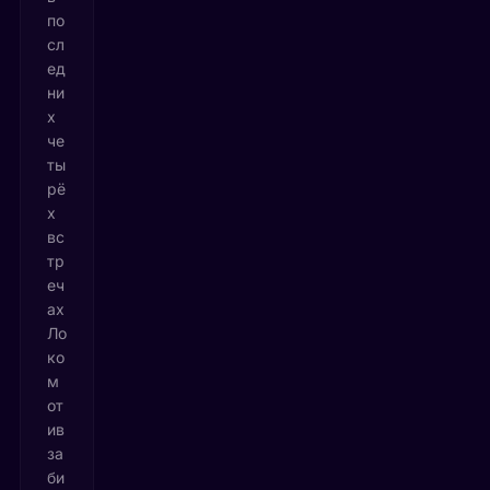
по
сл
ед
ни
х
че
ты
рё
х
вс
тр
еч
ах
Ло
ко
м
от
ив
за
би