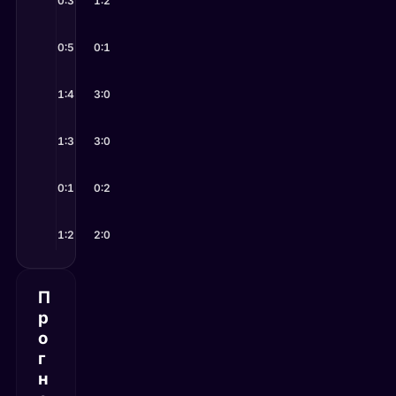
(жен)
0:3
—
(жен)
(жен)
1:2
—
(жен)
23 мая 2026
24 мая 2026
(жен)
0:5
—
(жен)
(жен)
0:1
—
(жен)
16 мая 2026
16 мая 2026
(жен)
1:4
—
(жен)
(жен)
3:0
—
(жен)
10 мая 2026
10 мая 2026
(жен)
1:3
—
(жен)
(жен)
3:0
—
(жен)
2 мая 2026
2 мая 2026
(жен)
0:1
—
(жен)
(жен)
0:2
—
(жен)
25 апр 2026
4 апр 2026
(жен)
1:2
—
(жен)
(жен)
2:0
—
(жен)
П
р
о
г
н