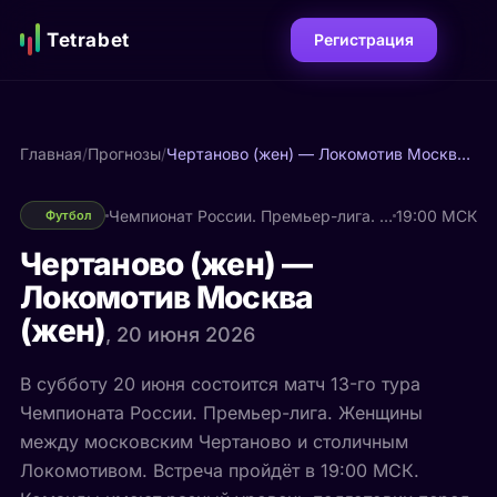
Tetrabet
Регистрация
Главная
/
Прогнозы
/
Чертаново (жен) — Локомотив Москва (жен)
Чемпионат России. Премьер-лига. Женщины
19:00 МСК
Футбол
Чертаново (жен) —
Локомотив Москва
(жен)
, 20 июня 2026
В субботу 20 июня состоится матч 13-го тура
Чемпионата России. Премьер-лига. Женщины
между московским Чертаново и столичным
Локомотивом. Встреча пройдёт в 19:00 МСК.