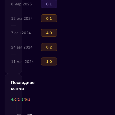
8 мар 2025
Локомотив Москва (жен)
0
:
1
Чертаново (жен)
12 окт 2024
Чертаново (жен)
0
:
1
Локомотив Москва (жен)
7 сен 2024
Локомотив Москва (жен)
4
:
0
Чертаново (жен)
24 авг 2024
Чертаново (жен)
0
:
2
Локомотив Москва (жен)
11 мая 2024
Локомотив Москва (жен)
1
:
0
Чертаново (жен)
Последние
матчи
Чертаново (жен)
Локомотив Москва (жен)
4
/
0
/
2
5
/
0
/
1
30 мая 2026
30 мая 2026