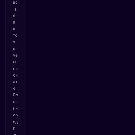
вс
тр
еч
а
ю
тс
я
в
че
м
пи
он
ат
е
Ро
сс
ии
ср
ед
и
ж