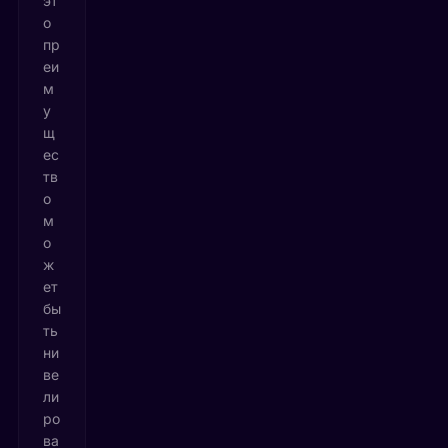
эт
о
пр
еи
м
у
щ
ес
тв
о
м
о
ж
ет
бы
ть
ни
ве
ли
ро
ва