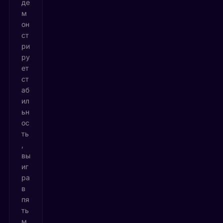
де
м
он
ст
ри
ру
ет
ст
аб
ил
ьн
ос
ть
,
вы
иг
ра
в
пя
ть
м