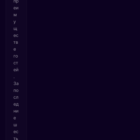
пр
еи
м
у
щ
ес
тв
е
го
ст
ей
.
За
по
сл
ед
ни
е
ш
ес
ть