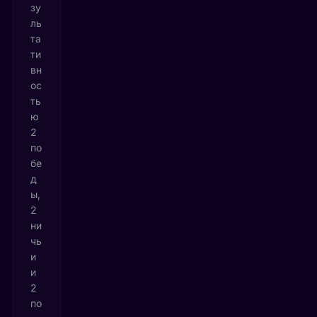
зу
ль
та
ти
вн
ос
ть
ю
2
по
бе
д
ы,
2
ни
чь
и
и
2
по