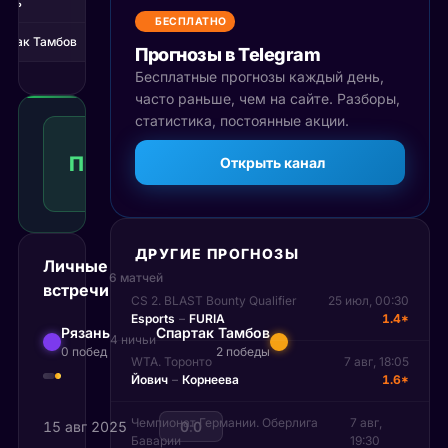
зань
1
0
БЕСПЛАТНО
артак Тамбов
1
1
Прогнозы в Telegram
Бесплатные прогнозы каждый день,
часто раньше, чем на сайте. Разборы,
статистика, постоянные акции.
Победа
игрока
П2
1.53
Открыть канал
Победа
2
КФ
Рекомендуемая
ставка
ДРУГИЕ ПРОГНОЗЫ
Личные
6 матчей
встречи
CS 2. BLAST Bounty Qualifier
25 июл, 00:30
Esports
–
FURIA
1.4*
Рязань
Спартак Тамбов
4 ничьи
0 побед
2 победы
WTA. Торонто
7 авг, 18:05
Йович
–
Корнеева
1.6*
Чемпионат Германии. Оберлига
7 авг,
15 авг 2025
Рязань
0
:
0
Спартак Тамбов
Баварии
19:30