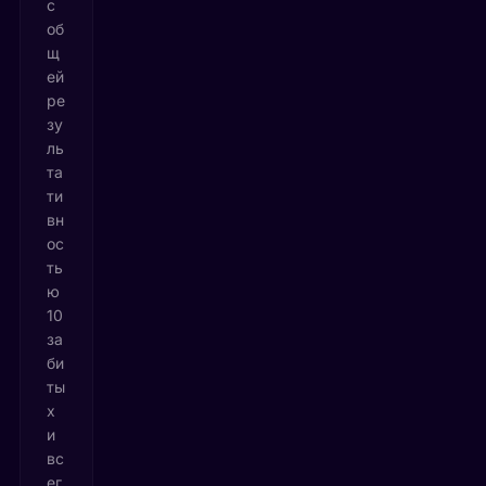
с
об
щ
ей
ре
зу
ль
та
ти
вн
ос
ть
ю
10
за
би
ты
х
и
вс
ег