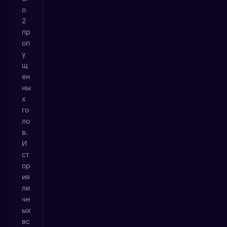
о
2
пр
оп
у
щ
ен
ны
х
го
ло
в.
И
ст
ор
ия
ли
чн
ых
вс