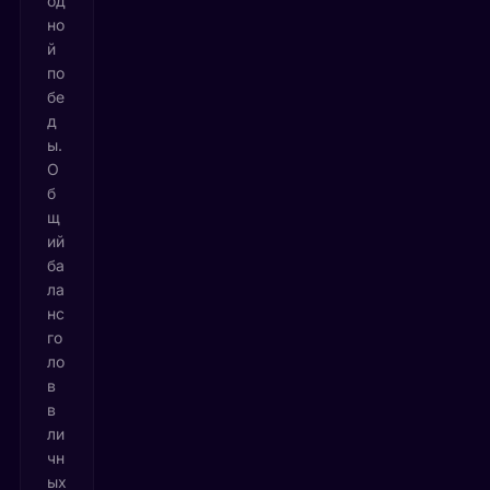
од
но
й
по
бе
д
ы.
О
б
щ
ий
ба
ла
нс
го
ло
в
в
ли
чн
ых