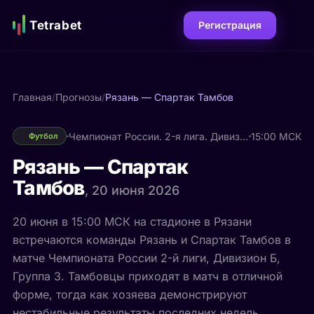
Tetrabet
Регистрация
Главная
/
Прогнозы
/
Рязань — Спартак Тамбов
Чемпионат России. 2-я лига. Дивизион Б. Группа 3
15:00 МСК
Футбол
Рязань — Спартак
Тамбов
, 20 июня 2026
20 июня в 15:00 МСК на стадионе в Рязани
встречаются команды Рязань и Спартак Тамбов в
матче Чемпионата России 2-й лиги, Дивизион Б,
Группа 3. Тамбовцы приходят в матч в отличной
форме, тогда как хозяева демонстрируют
нестабильные результаты последних недель.