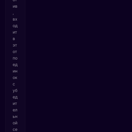
ив
,
вх
од
ит
в
эт
от
по
ед
ин
ок
с
уб
ед
ит
ел
ьн
ой
се