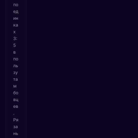
по
ед
ин
ка
х
3:
5
в
по
ль
зу
та
м
бо
вц
ев
.
Ря
за
нь