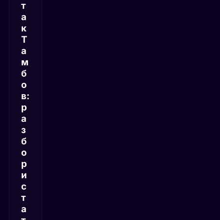
т
а
к
Т
а
м
б
о
в:
р
а
з
б
о
р
и
с
т
а