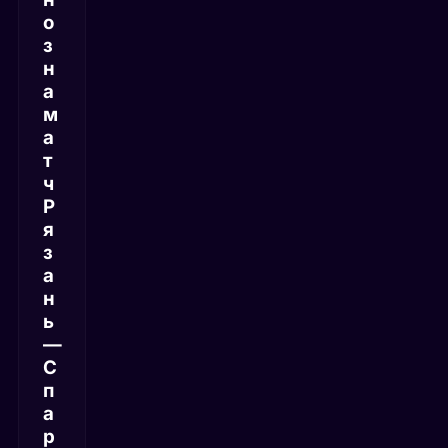
о
з
н
а
м
а
т
ч
Р
я
з
а
н
ь
—
С
п
а
р