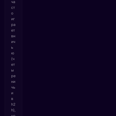
ча
ст
о
иг
ра
ет
вн
ич
ь
ю
(ч
ет
ы
ре
ни
чь
и
в
h2
h),
но