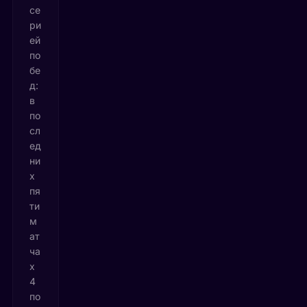
се
ри
ей
по
бе
д:
в
по
сл
ед
ни
х
пя
ти
м
ат
ча
х
4
по