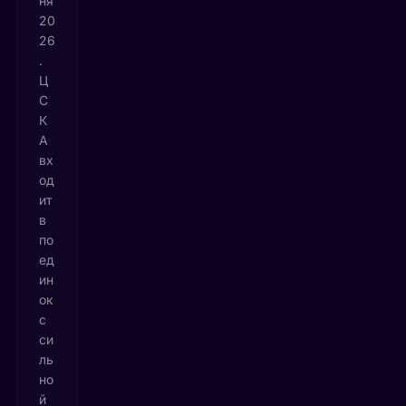
ня
20
26
.
Ц
С
К
А
вх
од
ит
в
по
ед
ин
ок
с
си
ль
но
й