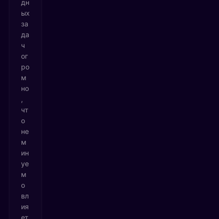
дн
ых
за
да
ч
ог
ро
м
но
,
чт
о
не
м
ин
уе
м
о
вл
ия
ет