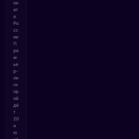
он
ат
е
Ро
сс
ии
П
ре
м
ье
р-
ли
ги
пр
ой
дё
т
20
и
ю