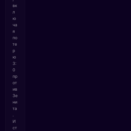
вк
л
ю
ча
я
по
те
р
ю
3:
0
пр
от
ив
Зе
ни
та
.
И
ст