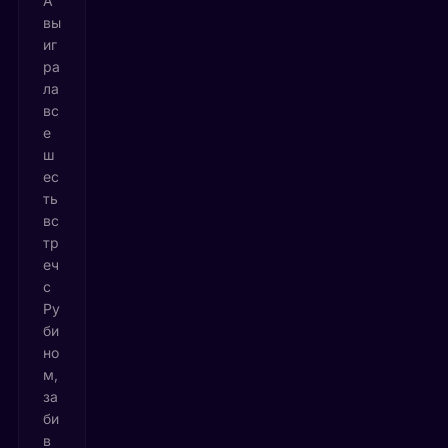
А
вы
иг
ра
ла
вс
е
ш
ес
ть
вс
тр
еч
с
Ру
би
но
м,
за
би
в