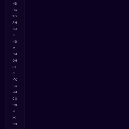
ив
ос
то
ян
ия
в
че
м
пи
он
ат
е
Ро
сс
ии
ср
ед
и
ж
ен