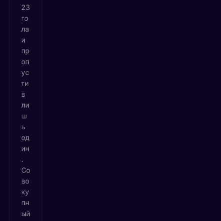
23
го
ла
и
пр
оп
ус
ти
в
ли
ш
ь
од
ин
.
Со
во
ку
пн
ый