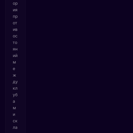
ор
ия
пр
от
ив
ос
то
ян
ий
м
е
ж
ду
кл
уб
а
м
и
ск
ла