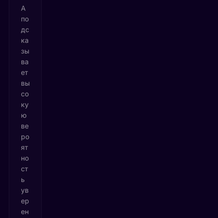
А
по
дс
ка
зы
ва
ет
вы
со
ку
ю
ве
ро
ят
но
ст
ь
ув
ер
ен