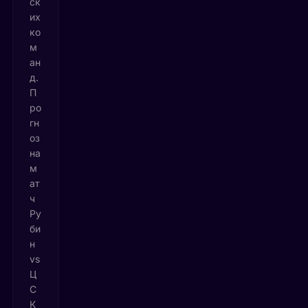
ск
их
ко
м
ан
д.
П
ро
гн
оз
на
м
ат
ч
Ру
би
н
vs
Ц
С
К