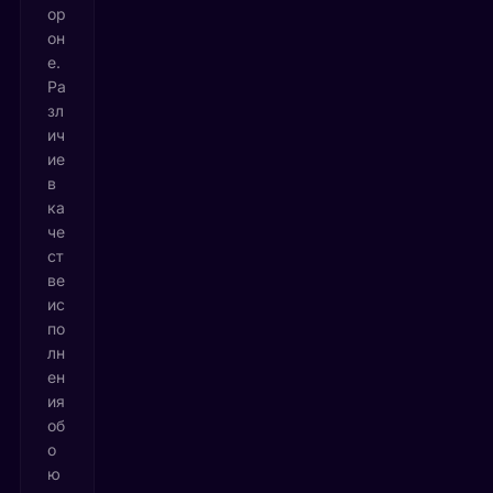
ор
он
е.
Ра
зл
ич
ие
в
ка
че
ст
ве
ис
по
лн
ен
ия
об
о
ю