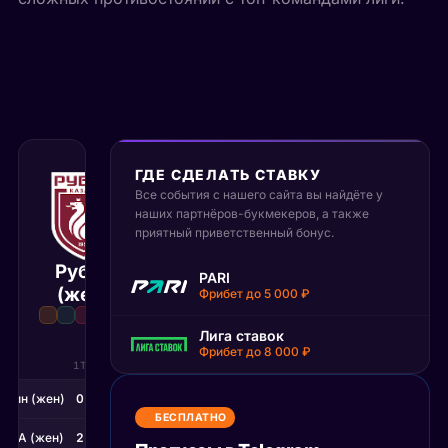
ГДЕ СДЕЛАТЬ СТАВКУ
Все события с нашего сайта вы найдёте у
20 июня 2026
наших партнёров-букмекеров, а также
14:00 МСК
:
2
3
приятный приветственный бонус.
Рубин
ЦСКА
PARI
Матч завершён
(жен)
(жен)
Фрибет до 5 000 ₽
Лига ставок
Фрибет до 8 000 ₽
1Т
2Т
убин (жен)
0
2
БЕСПЛАТНО
СКА (жен)
2
1