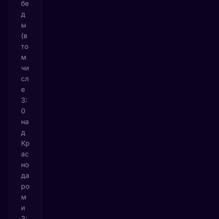
бе
д
ы
(в
то
м
чи
сл
е
3:
0
на
д
Кр
ас
но
да
ро
м
и
3: