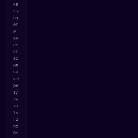
ка
зы
ва
ет
м
ен
ее
ст
аб
ил
ьн
ые
ре
зу
ль
та
ты
: 2
по
бе