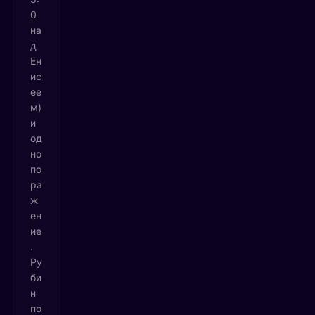
0
на
д
Ен
ис
ее
м)
и
од
но
по
ра
ж
ен
ие
.
Ру
би
н
по