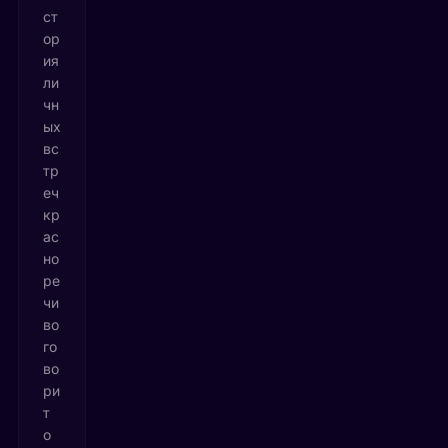
ст
ор
ия
ли
чн
ых
вс
тр
еч
кр
ас
но
ре
чи
во
го
во
ри
т
о