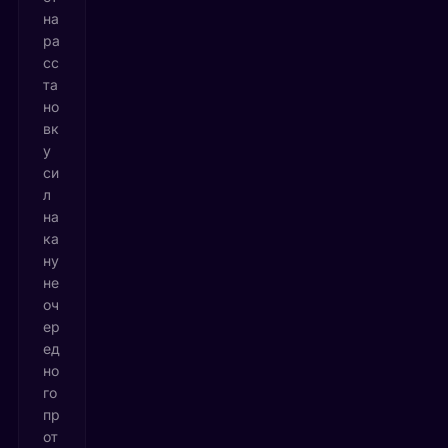
на
ра
сс
та
но
вк
у
си
л
на
ка
ну
не
оч
ер
ед
но
го
пр
от