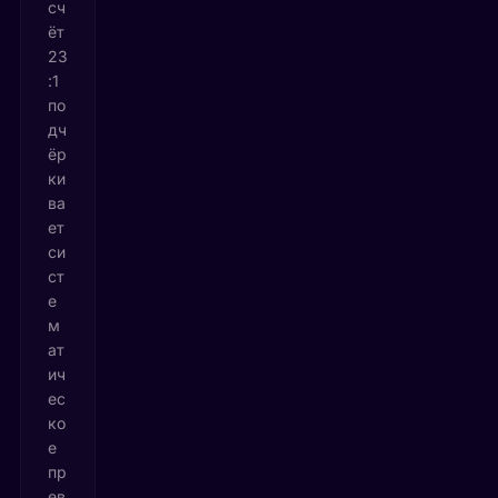
сч
ёт
23
:1
по
дч
ёр
ки
ва
ет
си
ст
е
м
ат
ич
ес
ко
е
пр
ев