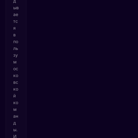
д
ыв
ае
тс
я
в
по
ль
зу
м
ос
ко
вс
ко
й
ко
м
ан
д
ы.
И