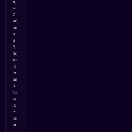
д
ы,
2
ни
чь
и
и
2
по
ра
ж
ен
ия
в
то
м
ж
е
ок
не
,