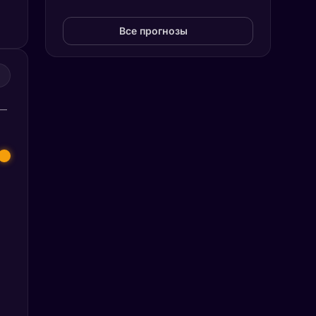
Все прогнозы
 —