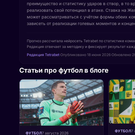
преимущество и статистику ударов в створ, в то в
реализовать свой потенциал в атаке. Ставка на Ж
может рассматриваться с учётом формы обеих ком
зависеть от реализации голевых моментов и конце
Прогноз рассчитала нейросеть Tetrabet по статистике кома
Редакция отвечает за методику и фиксирует результат кажд
Редакция Tetrabet
·
Опубликовано
18 июня 2026
·
Обновлено 2
Статьи про футбол в блоге
ФУТБОЛ
7 
ФУТБОЛ
7 августа 2026