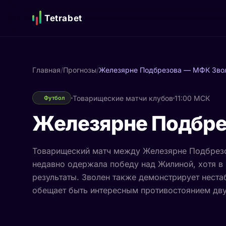
Tetrabet
Главная
/
Прогнозы
/
Железярне Подбрезова — МФК Зво
Товарищеские матчи клубов
11:00 МСК
Футбол
Железярне Подбре
Товарищеский матч между Железярне Подбрезо
недавно одержала победу над Жилиной, хотя в
результаты. Зволен также демонстрирует нест
обещает быть интересным противостоянием дву