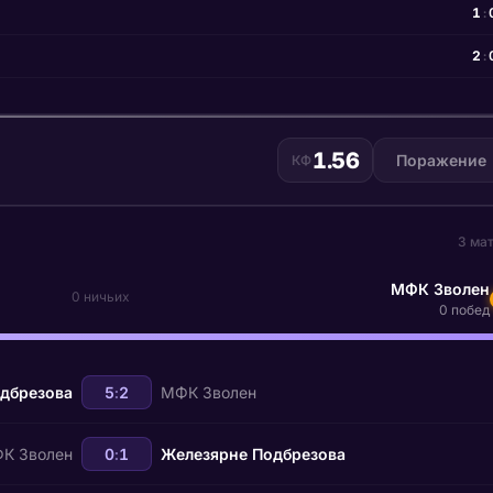
1
:
2
:
1.56
Поражение
КФ
3 ма
МФК Зволен
0 ничьих
0 побед
дбрезова
5
:
2
МФК Зволен
К Зволен
0
:
1
Железярне Подбрезова