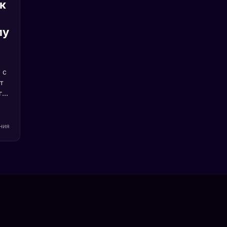
к
му
 с
т
го
ения