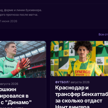
нд, форме и линии букмекера.
ого прогноза после матча.
1 июня 2026
Все ст
ФУТБОЛ
7 августа 2026
августа 2026
Краснодар и
юшкин
трансфер Бенхаттаб
ировался в
за сколько отдаст
 с "Динамо"
Нант вингера