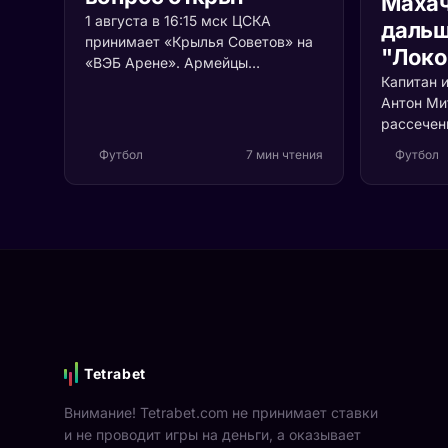
Махач
1 августа в 16:15 мск ЦСКА
дальш
принимает «Крылья Советов» на
"Локо
«ВЭБ Арене». Армейцы
Капитан 
отыгрались у «Балтики» после
Антон Ми
гола на 35-й секунде, самарцы
рассечен
оборвали серию из 11 гостевых
махачкал
поражений. Разбираем расклад
Футбол
7 мин чтения
Футбол
пропустит
перед ставкой.
кто встан
скажется
Tetrabet
Внимание! Tetrabet.com не принимает ставки
и не проводит игры на деньги, а оказывает