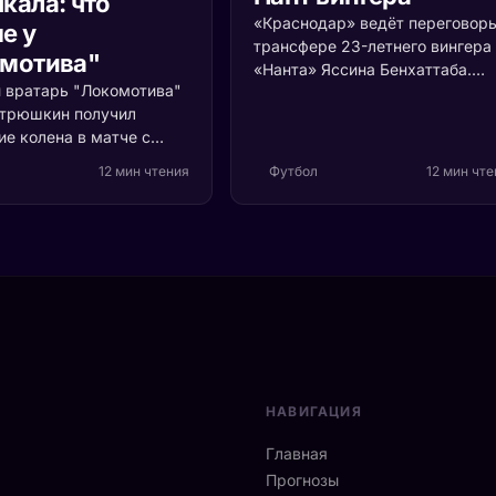
кала: что
«Краснодар» ведёт переговоры
е у
трансфере 23-летнего вингера
мотива"
«Нанта» Яссина Бенхаттаба.
и вратарь "Локомотива"
Сумма сделки в разных
трюшкин получил
источниках скачет от 3 до 12-1
ие колена в матче с
млн евро, а за игрока
инским "Динамо" и
конкурируют клубы французск
12 мин чтения
Футбол
12 мин чт
 10-12 дней. Разбираем,
Лиги 1 и нидерландский «Утрех
ет в ворота и как это
Разбираем статистику алжирца
 на ближайших матчах.
логику «Краснодара» на
трансферном рынке.
НАВИГАЦИЯ
Главная
Прогнозы