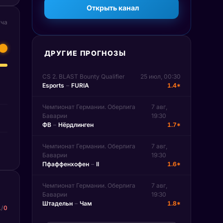
Открыть канал
тча
ДРУГИЕ ПРОГНОЗЫ
CS 2. BLAST Bounty Qualifier
25 июл, 00:30
Esports
–
FURIA
1.4*
Чемпионат Германии. Оберлига
7 авг,
Баварии
19:30
ФВ
–
Нёрдлинген
1.7*
Чемпионат Германии. Оберлига
7 авг,
Баварии
19:30
Пфаффенхофен
–
II
1.6*
Чемпионат Германии. Оберлига
7 авг,
Баварии
19:30
Штадельн
–
Чам
1.8*
1
/
0