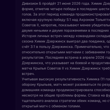
Дивизион Б пройдёт 21 июня 2026 года. Химик Дз
форме, отметив четыре победы в последних шести
голов. За этот период команда продемонстрировал
включая крупную победу 5:1 над Акроном Тольятти 
Советов II, напротив, показывают менее убедител
двумя ничьими и двумя поражениями в последних 
История личных встреч между командами складыва
сезона Химик Дзержинск выиграл два поединка, о
счёт 3:1 в пользу Дзержинска. Примечательно, что
относительно открытыми матчами с забиванием г
результатом. Последняя встреча в апреле 2026 год
Дзержинска, что указывает на боевой и продуктив
матча Крылья Советов II vs Химик Дзержинск треб
встреч.
Учитывая высокую результативность Химика (11 гол
оборону Крыльев, матч может развиваться по рез
домашняя команда продемонстрировала способнос
несмотря на общие проблемы формы. Ставка на фу
тщательного анализа стратегии обеих команд, но с
открытый матч с обменом голами.