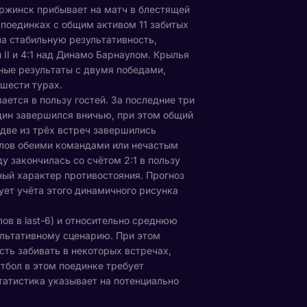
ержинск прибывает на матч в блестящей
 поединках с общим активом 11 забитых
а стабильную результативность,
II и 4:1 над Динамо Барнаулом. Крылья
ьные результаты с двумя победами,
шести турах.
ется в пользу гостей. За последние три
дин завершился вничью, при этом общий
 две из трёх встреч завершились
олов обеими командами или нечастым
у закончилась со счётом 2:1 в пользу
ный характер противостояния. Прогноз
ует учёта этого динамичного рисунка
ов в last-6) и относительно среднюю
ультативному сценарию. При этом
ть забивать в некоторых встречах,
тбол в этом поединке требует
татистика указывает на потенциально