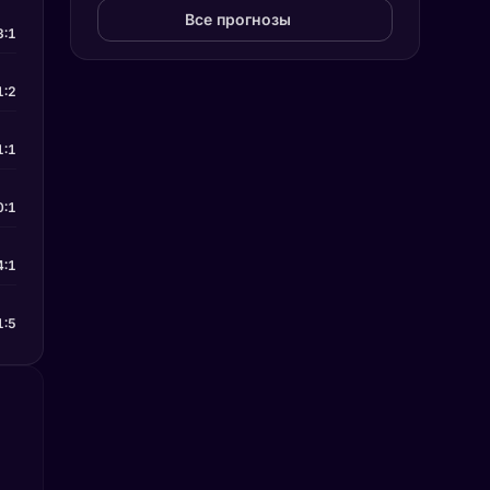
Все прогнозы
3:1
1:2
1:1
0:1
4:1
1:5