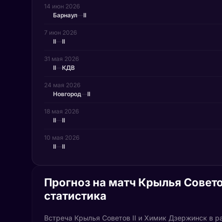
14 июн 2026
Барнаул
—
II
7 июн 2026
II
—
II
31 мая 2026
II
—
КДВ
24 мая 2026
Новгород
—
II
18 мая 2026
II
—
II
10 мая 2026
II
—
II
Прогноз на матч Крылья Совето
статистика
Встреча Крылья Советов II и Химик Дзержинск в р