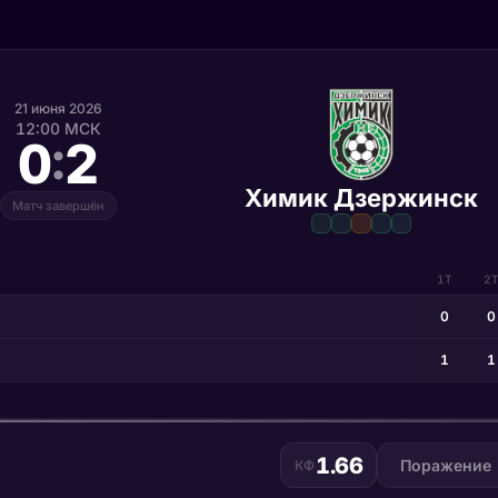
21 июня 2026
12:00 МСК
:
0
2
Химик Дзержинск
Матч завершён
1Т
2
0
0
1
1
1.66
Поражение
КФ