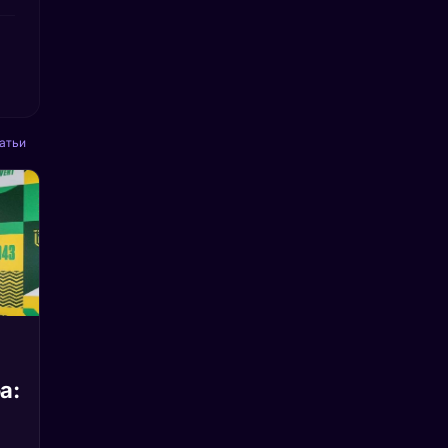
атьи
а: