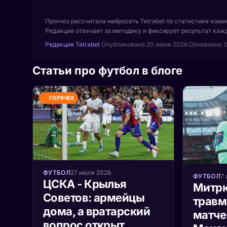
Прогноз рассчитала нейросеть Tetrabet по статистике кома
Редакция отвечает за методику и фиксирует результат кажд
Редакция Tetrabet
·
Опубликовано
20 июня 2026
·
Обновлено 2
Статьи про футбол в блоге
ГОРЯЧЕЕ
ФУТБОЛ
27 июля 2026
ФУТБОЛ
7 
ЦСКА - Крылья
Митр
Советов: армейцы
травм
дома, а вратарский
матче
вопрос открыт