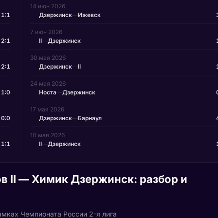
14 июн 2026
1:1
Дзержинск
—
Ижевск
7 июн 2026
2:1
II
—
Дзержинск
30 мая 2026
2:1
Дзержинск
—
II
24 мая 2026
1:0
Носта
—
Дзержинск
17 мая 2026
0:0
Дзержинск
—
Барнаул
10 мая 2026
1:1
II
—
Дзержинск
в II — Химик Дзержинск: разбор и
амках Чемпионата России 2-я лига