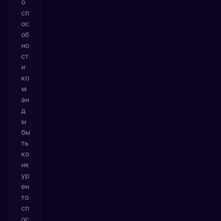
о
сп
ос
об
но
ст
и
ко
м
ан
д
ы
бы
ть
ко
нк
ур
ен
то
сп
ос