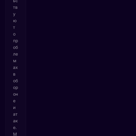
ьс
тв
у
ю
т
о
пр
об
ле
м
ах
в
об
ор
он
е
и
ат
ак
е.
М