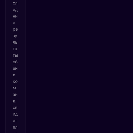
сл
ед
ни
е
ре
зу
ль
та
ты
об
еи
х
ко
м
ан
д
св
ид
ет
ел