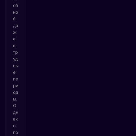
об
но
й
да
ж
е
в
тр
уд
ны
е
пе
ри
од
ы.
О
дн
ак
о
по