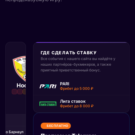
ГДЕ СДЕЛАТЬ СТАВКУ
Все события с нашего сайта вы найдёте у
21 июня 2026
наших партнёров-букмекеров, а также
14:00 МСК
:
0
1
приятный приветственный бонус.
Динамо
PARI
Носта
Матч завершён
Барнаул
Фрибет до 5 000 ₽
Лига ставок
Фрибет до 8 000 ₽
1Т
2Т
ста
0
0
БЕСПЛАТНО
намо Барнаул
1
0