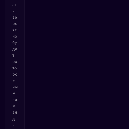
ат
ч
ве
ро
ят
но
бу
де
т
ос
то
ро
ж
ны
м:
ко
м
ан
д
ы