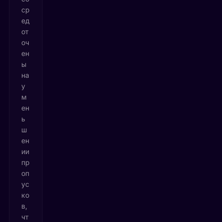
ср
ед
от
оч
ен
ы
на
у
м
ен
ь
ш
ен
ии
пр
оп
ус
ко
в,
чт