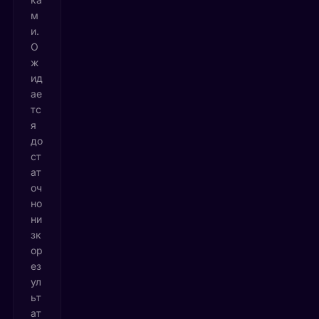
м
и.
О
ж
ид
ае
тс
я
до
ст
ат
оч
но
ни
зк
ор
ез
ул
ьт
ат