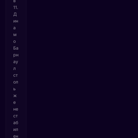
в
11.
Д
ин
а
м
о
Ба
рн
ау
л
ст
ол
ь
ж
е
не
ст
аб
ил
ен