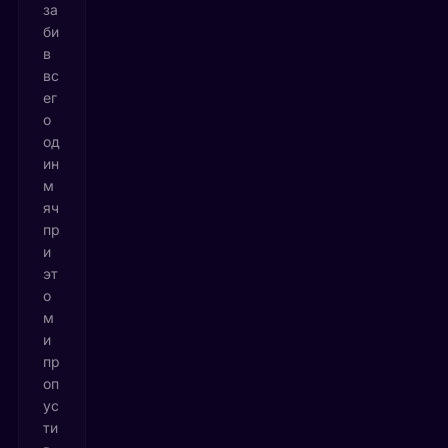
за
би
в
вс
ег
о
од
ин
м
яч
пр
и
эт
о
м
и
пр
оп
ус
ти