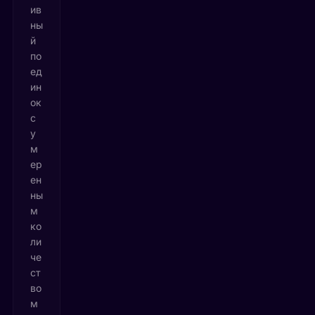
ив
ны
й
по
ед
ин
ок
с
у
м
ер
ен
ны
м
ко
ли
че
ст
во
м