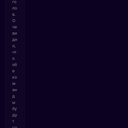
го
ло
в.
О
че
ви
дн
о,
чт
о
об
е
ко
м
ан
д
ы
бу
ду
т
со