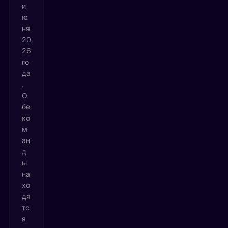
и
ю
ня
20
26
го
да
.
О
бе
ко
м
ан
д
ы
на
хо
дя
тс
я