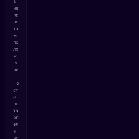
в
не
пр
ос
то
м
по
ло
ж
ен
ии
:
Но
ст
а
по
те
рп
ел
а
че