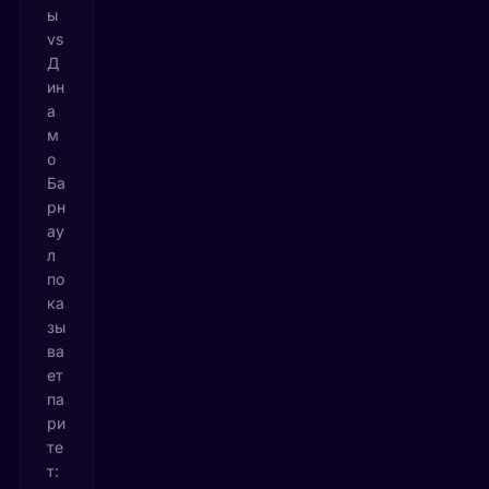
ы
vs
Д
ин
а
м
о
Ба
рн
ау
л
по
ка
зы
ва
ет
па
ри
те
т: