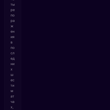
ты
ре
по
ра
ж
ен
ия
в
по
сл
ед
ни
х
ш
ес
ти
м
ат
ча
х,