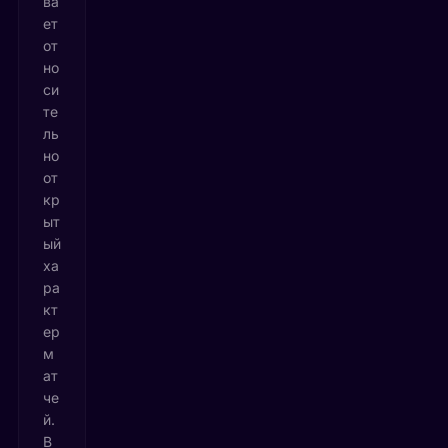
ва
ет
от
но
си
те
ль
но
от
кр
ыт
ый
ха
ра
кт
ер
м
ат
че
й.
В