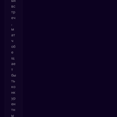
ых
вс
тр
еч
,
м
ат
ч
об
е
щ
ае
т
бы
ть
ко
нк
ур
ен
тн
ы