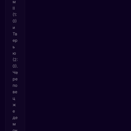
м
II
(1:
0)
и
Тв
ер
ь
ю
(2:
0).
Че
ре
по
ве
ц
ж
е
де
м
он