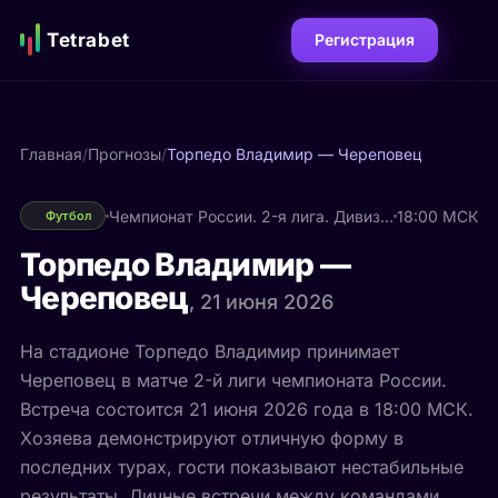
Tetrabet
Регистрация
Главная
/
Прогнозы
/
Торпедо Владимир — Череповец
Чемпионат России. 2-я лига. Дивизион Б. Группа 2
18:00 МСК
Футбол
Торпедо Владимир —
Череповец
, 21 июня 2026
На стадионе Торпедо Владимир принимает
Череповец в матче 2-й лиги чемпионата России.
Встреча состоится 21 июня 2026 года в 18:00 МСК.
Хозяева демонстрируют отличную форму в
последних турах, гости показывают нестабильные
результаты. Личные встречи между командами