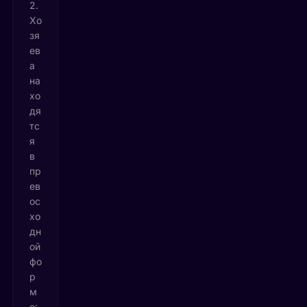
2.
Хо
зя
ев
а
на
хо
дя
тс
я
в
пр
ев
ос
хо
дн
ой
фо
р
м
е: