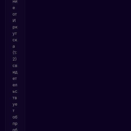
ни
е
от
И
рк
ут
ск
а
(1:
2)
св
ид
ет
ел
ьс
тв
уе
т
об
пр
об