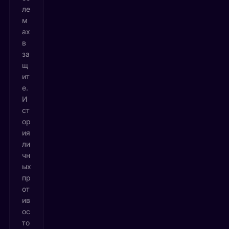
ле
м
ах
в
за
щ
ит
е.
И
ст
ор
ия
ли
чн
ых
пр
от
ив
ос
то