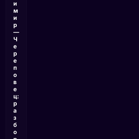
и
м
и
р
—
Ч
е
р
е
п
о
в
е
ц:
р
а
з
б
о