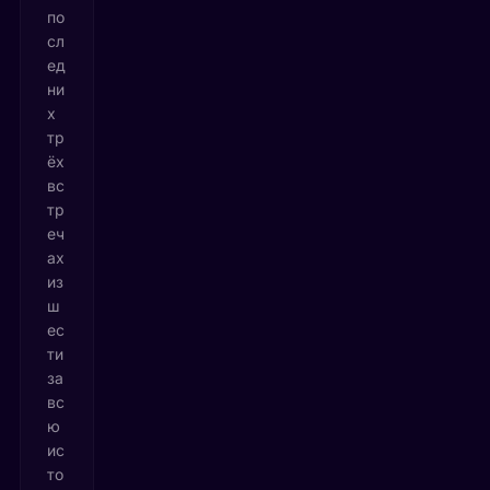
по
сл
ед
ни
х
тр
ёх
вс
тр
еч
ах
из
ш
ес
ти
за
вс
ю
ис
то