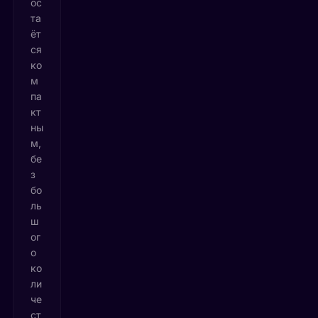
ос
та
ёт
ся
ко
м
па
кт
ны
м,
бе
з
бо
ль
ш
ог
о
ко
ли
че
ст