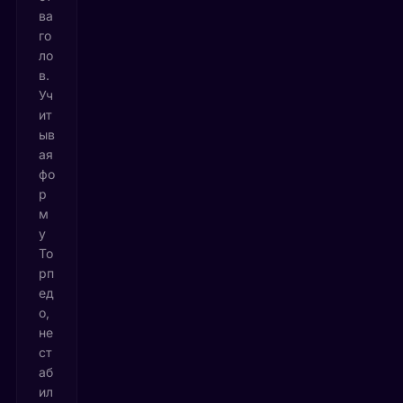
ва
го
ло
в.
Уч
ит
ыв
ая
фо
р
м
у
То
рп
ед
о,
не
ст
аб
ил