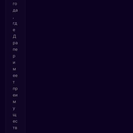
го
да
,
гд
е
Д
ра
пе
р
и
м
ее
т
пр
еи
м
у
щ
ес
тв