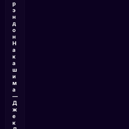
р
э
н
д
о
н
Н
а
к
а
ш
и
м
а
—
Д
ж
е
к