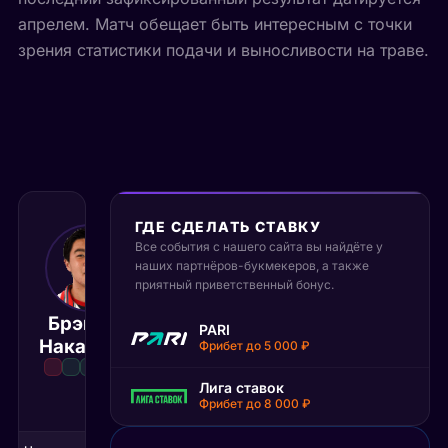
апрелем. Матч обещает быть интересным с точки
зрения статистики подачи и выносливости на траве.
ГДЕ СДЕЛАТЬ СТАВКУ
Все события с нашего сайта вы найдёте у
22 июня 2026
наших партнёров-букмекеров, а также
13:00 МСК
:
0
0
приятный приветственный бонус.
Брэндон
Джек
PARI
Отменён
Накашима
Драпер
Фрибет до 5 000 ₽
Лига ставок
Фрибет до 8 000 ₽
1С
2С