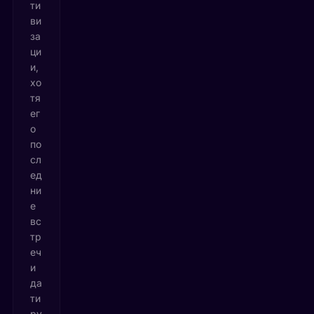
ти
ви
за
ци
и,
хо
тя
ег
о
по
сл
ед
ни
е
вс
тр
еч
и
да
ти
ру