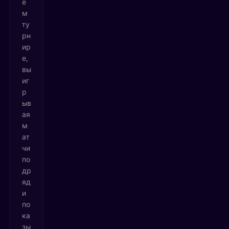
е
м
ту
рн
ир
е,
вы
иг
р
ыв
ая
м
ат
чи
по
др
яд
и
по
ка
зы