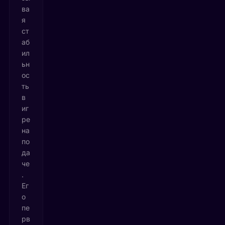
ва
я
ст
аб
ил
ьн
ос
ть
в
иг
ре
на
по
да
че
.
Ег
о
пе
рв