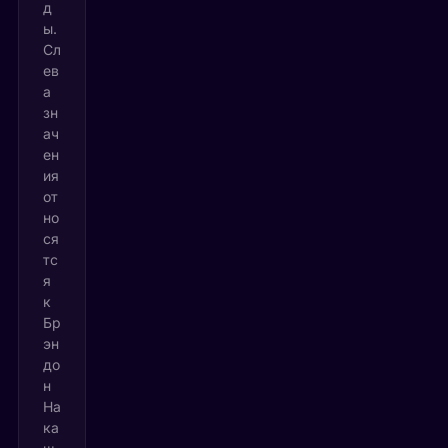
д
ы.
Сл
ев
а
зн
ач
ен
ия
от
но
ся
тс
я
к
Бр
эн
до
н
На
ка