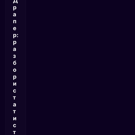
Д
р
а
п
е
р:
р
а
з
б
о
р
и
с
т
а
т
и
с
т