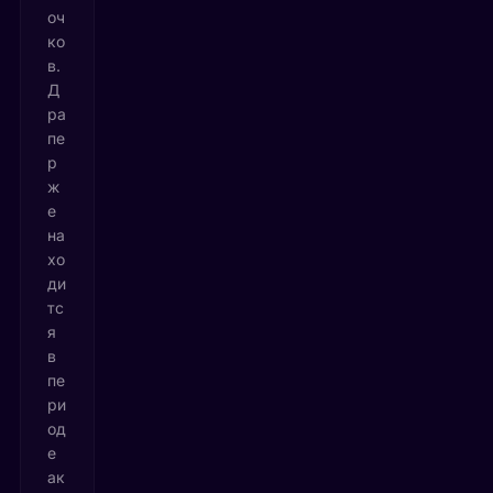
оч
ко
в.
Д
ра
пе
р
ж
е
на
хо
ди
тс
я
в
пе
ри
од
е
ак