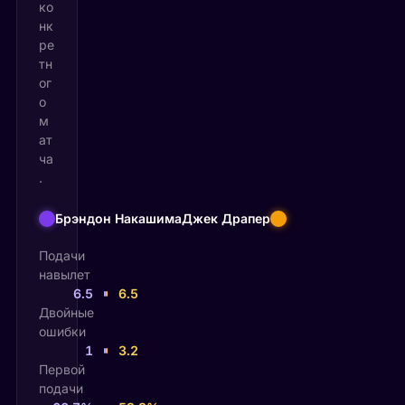
ко
нк
ре
тн
ог
о
м
ат
ча
.
Брэндон Накашима
Джек Драпер
Подачи
навылет
6.5
6.5
Двойные
ошибки
1
3.2
Первой
подачи