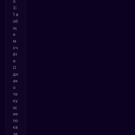
о
3:
1 в
об
щ
е
м
сч
ёт
е.
О
дн
ак
о
те
ку
щ
ие
по
ка
за