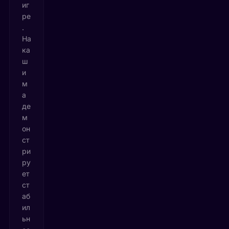
иг
ре
.
На
ка
ш
и
м
а
де
м
он
ст
ри
ру
ет
ст
аб
ил
ьн