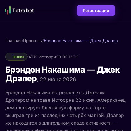
Tetrabet
Регистрация
Главная
/
Прогнозы
/
Брэндон Накашима — Джек Драпер
ATP. Истборн
13:00 МСК
Теннис
Брэндон Накашима — Джек
Драпер
, 22 июня 2026
Брэндон Накашима встречается с Джеком
Драпером на траве Истборна 22 июня. Американец
демонстрирует блестящую форму на корте,
выиграв три из последних четырёх матчей. Драпер
же находится в длительном спаде активности —
последний зафиксированный результат датируется