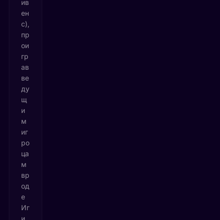
ив
ен
с),
пр
ои
гр
ав
ве
ду
щ
и
м
иг
ро
ца
м
вр
од
е
Иг
и