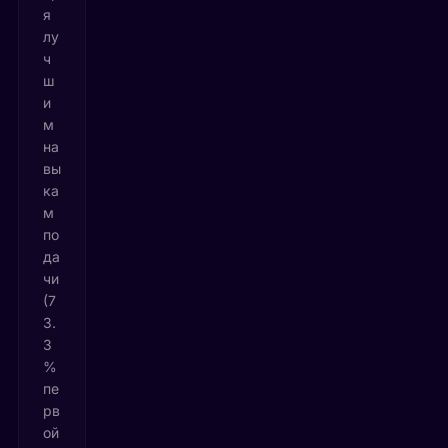
я
лу
ч
ш
и
м
на
вы
ка
м
по
да
чи
(7
3.
3
%
пе
рв
ой