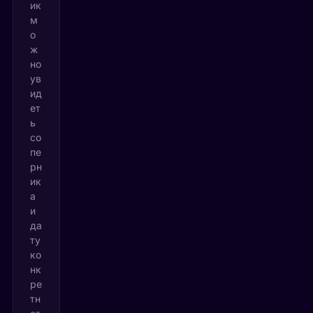
ик
м
о
ж
но
ув
ид
ет
ь
со
пе
рн
ик
а
и
да
ту
ко
нк
ре
тн