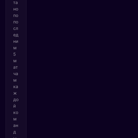
та
но
по
по
сл
ед
ни
м
5
м
ат
ча
м
ка
ж
до
й
ко
м
ан
д