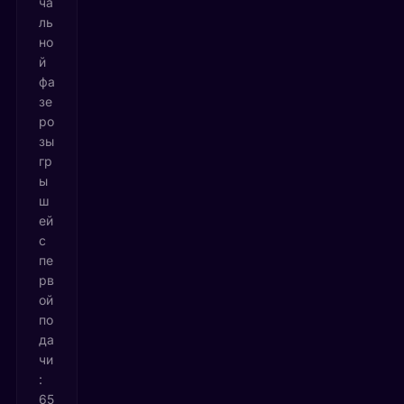
ча
ль
но
й
фа
зе
ро
зы
гр
ы
ш
ей
с
пе
рв
ой
по
да
чи
:
65