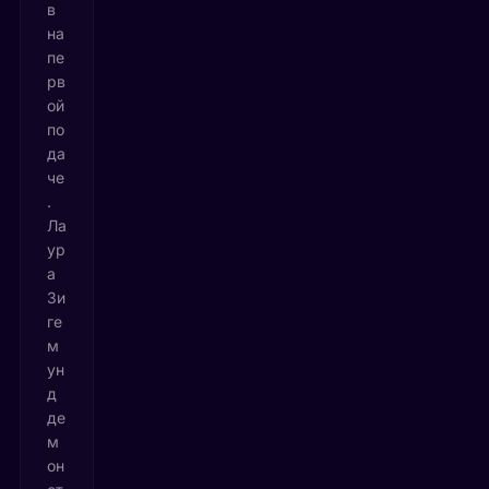
в
на
пе
рв
ой
по
да
че
.
Ла
ур
а
Зи
ге
м
ун
д
де
м
он