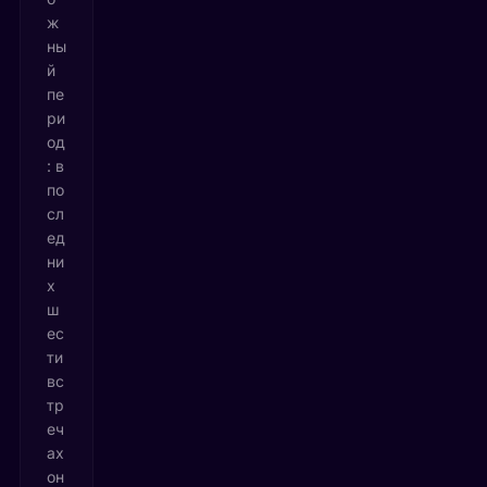
ж
ны
й
пе
ри
од
: в
по
сл
ед
ни
х
ш
ес
ти
вс
тр
еч
ах
он