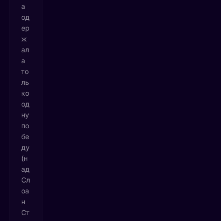
а
од
ер
ж
ал
а
то
ль
ко
од
ну
по
бе
ду
(н
ад
Сл
оа
н
Ст