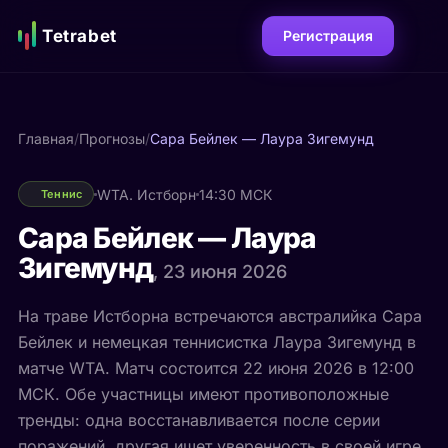
Tetrabet
Регистрация
Главная
/
Прогнозы
/
Сара Бейлек — Лаура Зигемунд
WTA. Истборн
14:30 МСК
Теннис
Сара Бейлек — Лаура
Зигемунд
, 23 июня 2026
На траве Истборна встречаются австралийка Сара
Бейлек и немецкая теннисистка Лаура Зигемунд в
матче WTA. Матч состоится 22 июня 2026 в 12:00
МСК. Обе участницы имеют противоположные
тренды: одна восстанавливается после серии
поражений, другая ищет уверенность в своей игре.