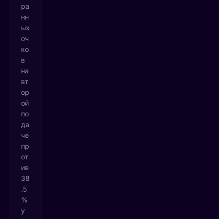
ра
нн
ых
оч
ко
в
на
вт
ор
ой
по
да
че
пр
от
ив
38
.5
%
у