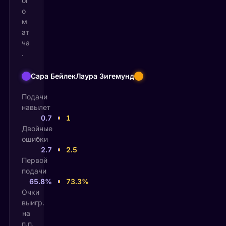
ог
о
м
ат
ча
.
Сара Бейлек
Лаура Зигемунд
Подачи
навылет
0.7
1
Двойные
ошибки
2.7
2.5
Первой
подачи
65.8%
73.3%
Очки
выигр.
на
п.п.