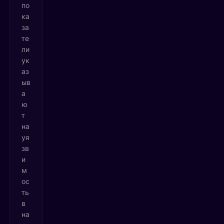
по
ка
за
те
ли
ук
аз
ыв
а
ю
т
на
уя
зв
и
м
ос
ть
в
на