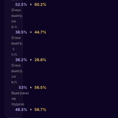
52.5%
60.2%
Очки
выигр.
на
в.п.
38.5%
44.7%
Очки
выигр.
с
п.п.
36.2%
28.8%
Очки
выигр.
со
в.п.
53%
56.5%
Выиграно
на
подаче
48.3%
56.7%