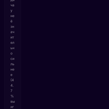
ча
у
не
ё
зн
ач
ит
ел
ьн
о
си
ль
не
е
(4
4.
7
%
вы
иг