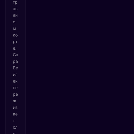
тр
ав
ян
о
м
ко
рт
е.
Са
ра
Бе
йл
ек
пе
ре
ж
ив
ае
т
сл
о