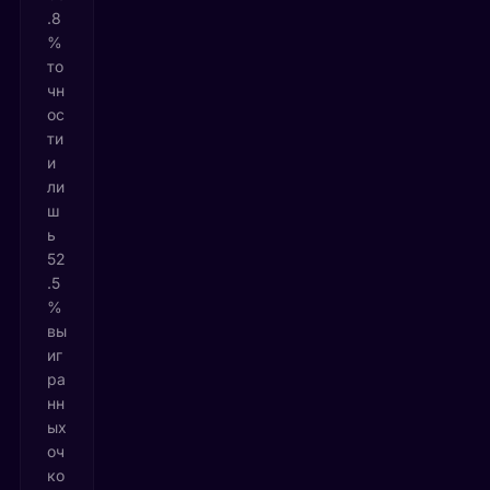
.8
%
то
чн
ос
ти
и
ли
ш
ь
52
.5
%
вы
иг
ра
нн
ых
оч
ко