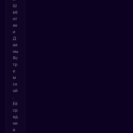
Ш
вё
нт
ек
и
Д
ая
ны
Яс
тр
е
м
ск
ой
.
Её
ср
ед
ни
е