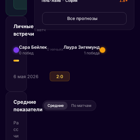
Тель-Авив
–
София
1.8*
Рекомендуемая
ставка
Все прогнозы
Личные
1 матч
встречи
Сара Бейлек
Лаура Зигемунд
0 ничьих
0 побед
1 победа
6 мая 2026
Лаура Зигемунд
2
:
0
Сара Бейлек
Средние
Средние
По матчам
показатели
Ра
сс
чи