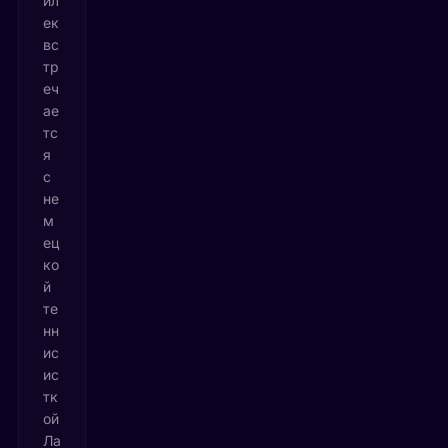
йл
ек
вс
тр
еч
ае
тс
я
с
не
м
ец
ко
й
те
нн
ис
ис
тк
ой
Ла