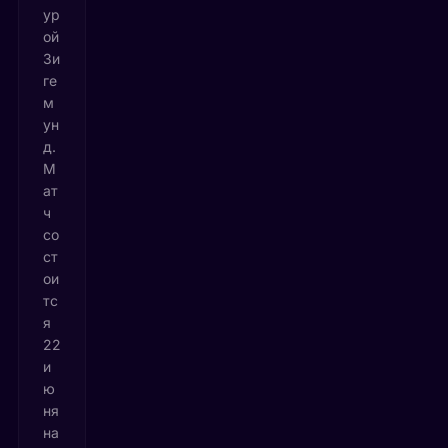
ур
ой
Зи
ге
м
ун
д.
М
ат
ч
со
ст
ои
тс
я
22
и
ю
ня
на