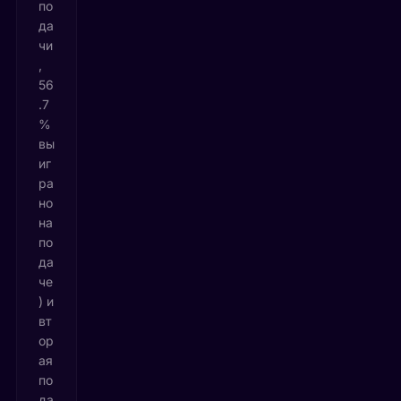
по
да
чи
,
56
.7
%
вы
иг
ра
но
на
по
да
че
) и
вт
ор
ая
по
да