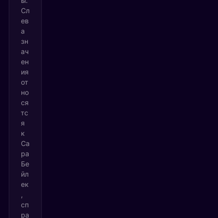
ы.
Сл
ев
а
зн
ач
ен
ия
от
но
ся
тс
я
к
Са
ра
Бе
йл
ек
,
сп
ра