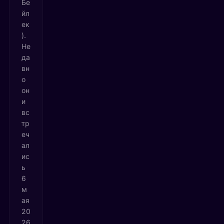
Бе
йл
ек
).
Не
да
вн
о
он
и
вс
тр
еч
ал
ис
ь
6
м
ая
20
26