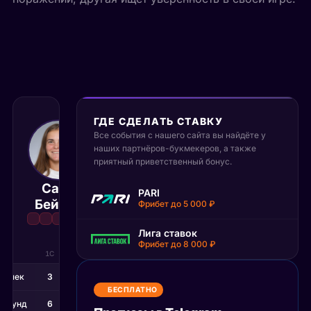
ГДЕ СДЕЛАТЬ СТАВКУ
Все события с нашего сайта вы найдёте у
23 июня 2026
наших партнёров-букмекеров, а также
14:30 МСК
:
2
1
приятный приветственный бонус.
Сара
Лаура
PARI
Матч завершён
Бейлек
Зигемунд
Фрибет до 5 000 ₽
Лига ставок
Фрибет до 8 000 ₽
1С
2С
3С
ейлек
3
7
7
БЕСПЛАТНО
гемунд
6
6
6