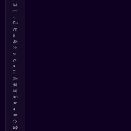
ва
—
к
Ла
ур
а
Зи
ге
м
ун
д.
П
ри
на
ве
де
ни
и
на
гр
аф