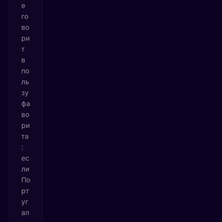
е
го
во
ри
т
в
по
ль
зу
фа
во
ри
та
:
ес
ли
По
рт
уг
ал