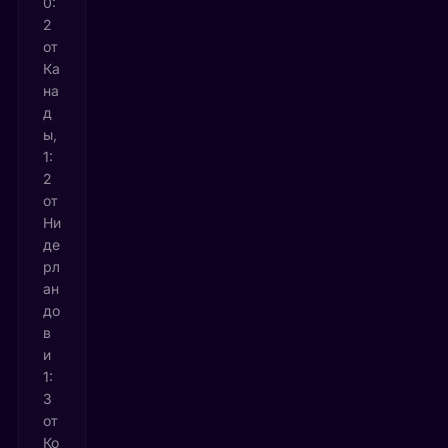
0:
2
от
Ка
на
д
ы,
1:
2
от
Ни
де
рл
ан
до
в
и
1:
3
от
Ко