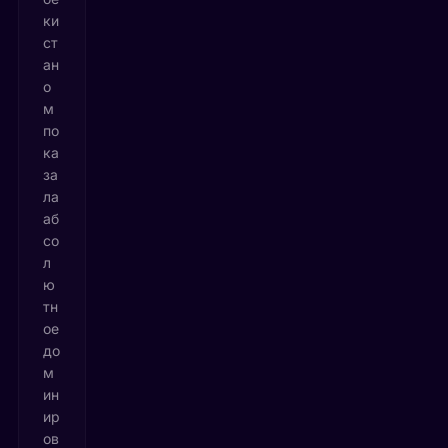
ки
ст
ан
о
м
по
ка
за
ла
аб
со
л
ю
тн
ое
до
м
ин
ир
ов