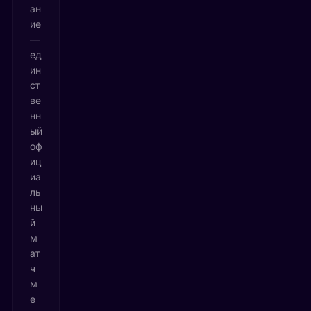
ан
ие
—
ед
ин
ст
ве
нн
ый
оф
иц
иа
ль
ны
й
м
ат
ч
м
е