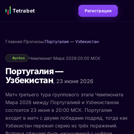
Tetrabet
Регистрация
Главная
/
Прогнозы
/
Португалия — Узбекистан
Чемпионат Мира 2026
20:00 МСК
Футбол
Португалия —
Узбекистан
, 23 июня 2026
Матч третьего тура группового этапа Чемпионата
Мира 2026 между Португалией и Узбекистаном
состоится 23 июня в 20:00 МСК. Португалия
входит в матч с двумя победами подряд, тогда как
Узбекистан пережил серию из трёх поражений.
Встреча обещает быть насыщенной с учётом