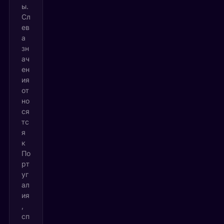
ы.
Сл
ев
а
зн
ач
ен
ия
от
но
ся
тс
я
к
По
рт
уг
ал
ия
,
сп