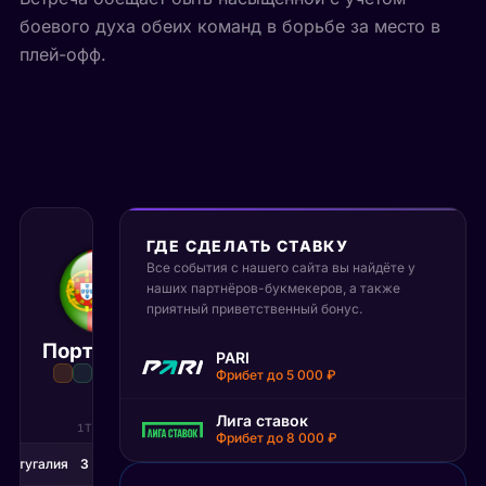
боевого духа обеих команд в борьбе за место в
плей-офф.
ГДЕ СДЕЛАТЬ СТАВКУ
23 июня 2026
Все события с нашего сайта вы найдёте у
20:00 МСК
наших партнёров-букмекеров, а также
:
5
0
приятный приветственный бонус.
Португалия
Узбекист
PARI
Матч завершён
Фрибет до 5 000 ₽
Лига ставок
1Т
2Т
Фрибет до 8 000 ₽
Португалия
3
2