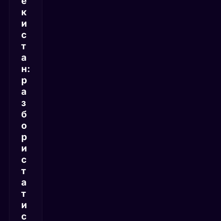
е
к
и
с
т
а
н:
р
а
з
б
о
р
и
с
т
а
т
и
с