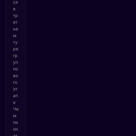
ся
в
тр
ет
ье
м
ту
ре
гр
уп
по
во
го
эт
ап
а
Че
м
пи
он
ат