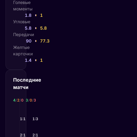
Голевые
моменты
1.8
1
Угловые
5.8
5.8
Передачи
90
77.3
Желтые
карточки
1.4
1
Последние
матчи
Португалия
Узбекистан
4
/
2
/
0
3
/
0
/
3
17 июн 2026
18 июн 2026
Португалия
1:1
Узбекистан
1:3
—
Конго
—
Колумбия
10 июн 2026
8 июн 2026
Португалия
2:1
Нидерланды
2:1
—
Нигерия
—
Узбекистан