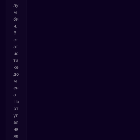
лу
м
би
и.
В
ст
ат
ис
ти
ке
до
м
ен
а
По
рт
уг
ал
ия
яв