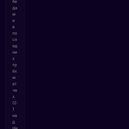
бе
да
м
и
в
по
сл
ед
ни
х
тр
ёх
м
ат
ча
х
(2:
1
на
д
Ни