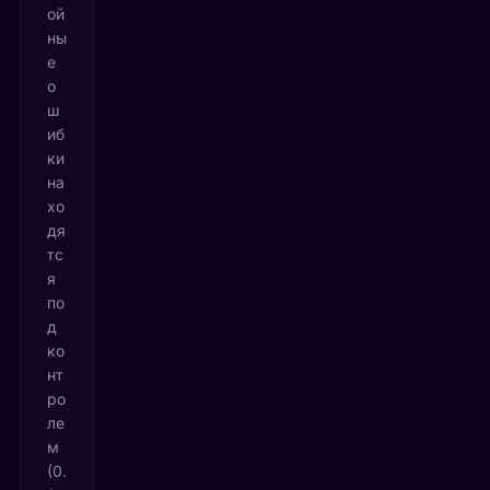
ой
ны
е
о
ш
иб
ки
на
хо
дя
тс
я
по
д
ко
нт
ро
ле
м
(0.