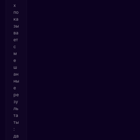
х
по
ка
зы
ва
ет
с
м
е
ш
ан
ны
е
ре
зу
ль
та
ты
:
дв