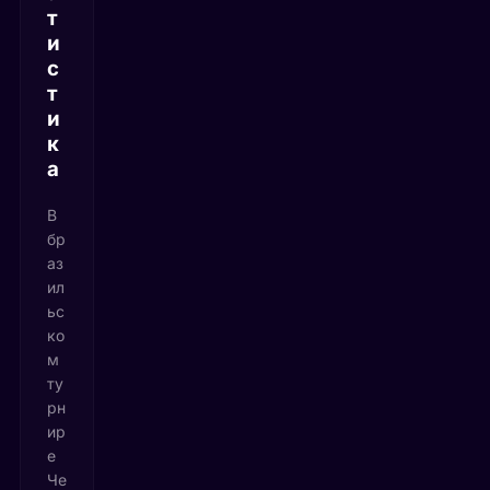
т
и
с
т
и
к
а
В
бр
аз
ил
ьс
ко
м
ту
рн
ир
е
Че