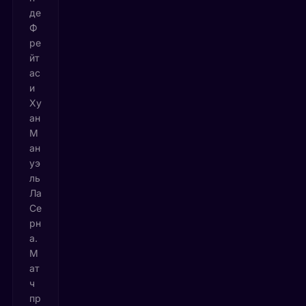
де
Ф
ре
йт
ас
и
Ху
ан
М
ан
уэ
ль
Ла
Се
рн
а.
М
ат
ч
пр