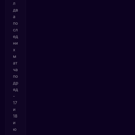
л
дв
а
по
сл
ед
ни
х
м
ат
ча
по
др
яд
-
17
и
18
и
ю