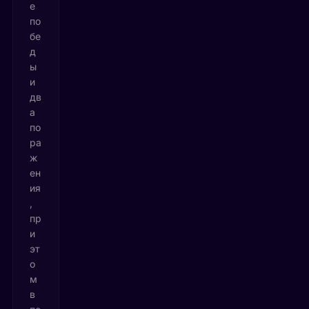
е
по
бе
д
ы
и
дв
а
по
ра
ж
ен
ия
,
пр
и
эт
о
м
в