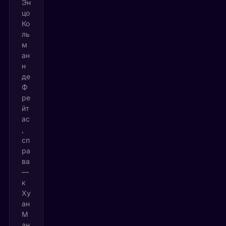
Эн
цо
Ко
ль
м
ан
н
де
Ф
ре
йт
ас
,
сп
ра
ва
—
к
Ху
ан
М
ан