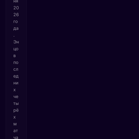
ня
20
26
го
да
.
Эн
цо
в
по
сл
ед
ни
х
че
ты
рё
х
м
ат
ча