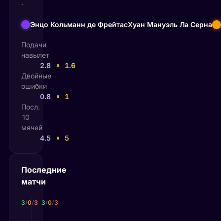
.
Энцо Кольманн де Фрейтас
Хуан Мануэль Ла Серна
Подачи
навылет
2.8
1.6
Двойные
ошибки
0.8
1
Посл.
10
мячей
4.5
5
Последние
матчи
Энцо Кольманн де Фрейтас
Хуан Мануэль Ла Серна
3
/
0
/
3
3
/
0
/
3