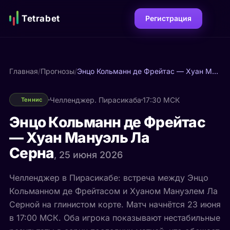
Tetrabet
Регистрация
Главная
/
Прогнозы
/
Энцо Кольманн де Фрейтас — Хуан Мануэль Ла Серна
Челленджер. Пирасикаба
17:30 МСК
Теннис
Энцо Кольманн де Фрейтас
— Хуан Мануэль Ла
Серна
, 25 июня 2026
Челленджер в Пирасикабе: встреча между Энцо
Кольманном де Фрейтасом и Хуаном Мануэлем Ла
Серной на глинистом корте. Матч начнётся 23 июня
в 17:00 МСК. Оба игрока показывают нестабильные