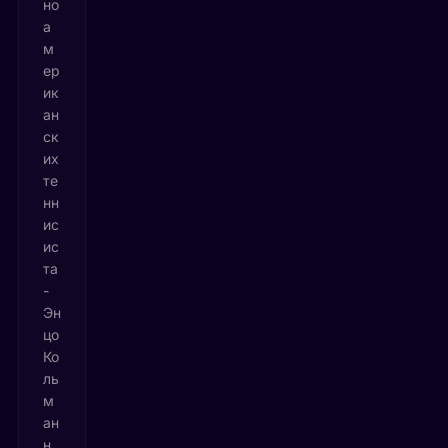
но
а
м
ер
ик
ан
ск
их
те
нн
ис
ис
та
-
Эн
цо
Ко
ль
м
ан
н