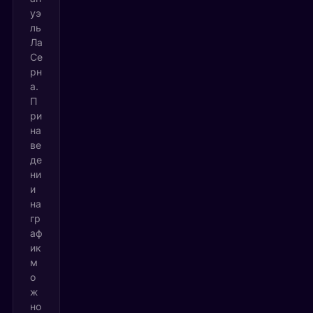
уэ
ль
Ла
Се
рн
а.
П
ри
на
ве
де
ни
и
на
гр
аф
ик
м
о
ж
но