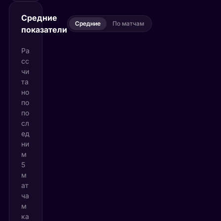
Средние
Средние
По матчам
показатели
Ра
сс
чи
та
но
по
по
сл
ед
ни
м
5
м
ат
ча
м
ка