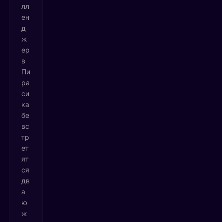
лл
ен
д
ж
ер
в
Пи
ра
си
ка
бе
вс
тр
ет
ят
ся
дв
а
ю
ж