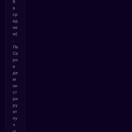
8
в
ср
ед
не
м)
.
Ла
Се
рн
а
де
м
он
ст
ри
ру
ет
лу
ч
ш