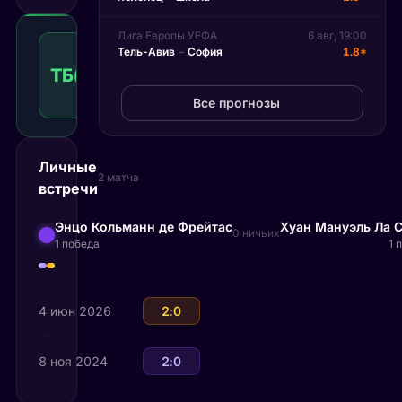
Лига Европы УЕФА
6 авг, 19:00
Тотал
Тель-Авив
–
София
1.8*
больше
ТБ(19.00)
1.71
Победа
19.00
КФ
Рекомендуемая
Все прогнозы
ставка
Личные
2 матча
встречи
Энцо Кольманн де Фрейтас
Хуан Мануэль Ла 
0 ничьих
1 победа
1 
4 июн 2026
Хуан Мануэль Ла Серна
2
:
0
Энцо Кольманн де Фрейтас
8 ноя 2024
Энцо Кольманн де Фрейтас
2
:
0
Хуан Мануэль Ла Серна