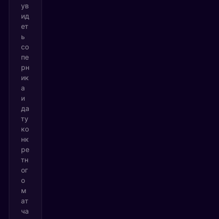
ув
ид
ет
ь
со
пе
рн
ик
а
и
да
ту
ко
нк
ре
тн
ог
о
м
ат
ча