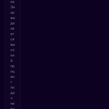
ке
Эн
цо
вы
де
ля
ет
ся
вы
со
ки
й
пр
оц
ен
т
по
да
ч
на
вы