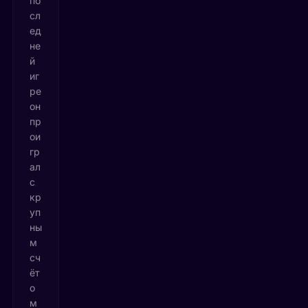
по
сл
ед
не
й
иг
ре
он
пр
ои
гр
ал
с
кр
уп
ны
м
сч
ёт
о
м