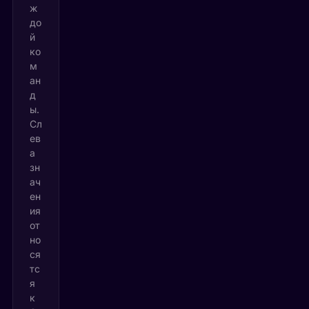
ж
до
й
ко
м
ан
д
ы.
Сл
ев
а
зн
ач
ен
ия
от
но
ся
тс
я
к