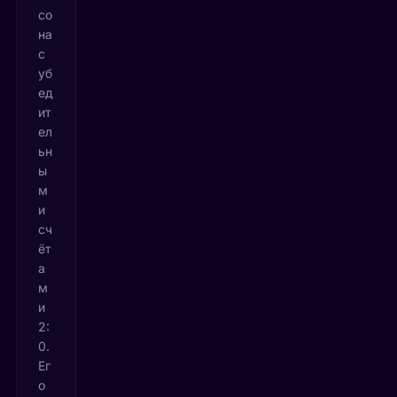
со
на
с
уб
ед
ит
ел
ьн
ы
м
и
сч
ёт
а
м
и
2:
0.
Ег
о