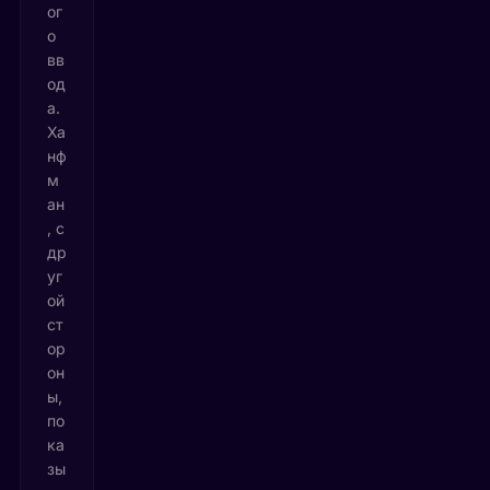
ог
о
вв
од
а.
Ха
нф
м
ан
, с
др
уг
ой
ст
ор
он
ы,
по
ка
зы