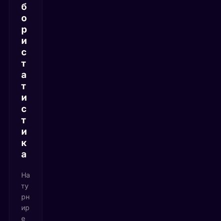
б
о
р
и
с
т
а
т
и
с
т
и
к
а
На
ту
рн
ир
е