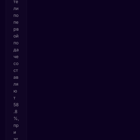
те
ли
по
пе
рв
ой
по
да
че
со
ст
ав
ля
ю
т
58
.8
%,
пр
и
эт