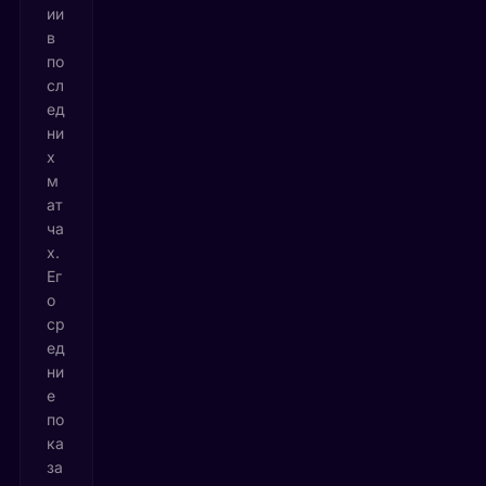
ии
в
по
сл
ед
ни
х
м
ат
ча
х.
Ег
о
ср
ед
ни
е
по
ка
за