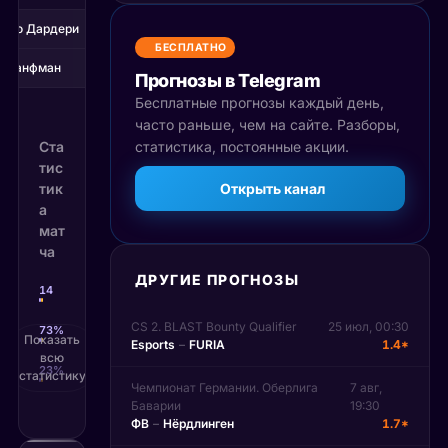
ано Дардери
7
6
БЕСПЛАТНО
к Ханфман
5
3
Прогнозы в Telegram
Бесплатные прогнозы каждый день,
часто раньше, чем на сайте. Разборы,
Ста
статистика, постоянные акции.
тис
Открыть канал
тик
а
мат
ча
ДРУГИЕ ПРОГНОЗЫ
14
Подачи навылет
4
12
Двойные ошибки
57%
3
Первой подачи
64%
CS 2. BLAST Bounty Qualifier
25 июл, 00:30
73%
Очки выигр. на п.п.
46%
77%
Очки выигр. на в.п.
0%
50%
Спасенные брейкпоинты
0%
Показать
Esports
–
FURIA
1.4*
всю
23%
Очки выигр. с п.п.
50%
27%
Очки выигр. со в.п.
0%
54%
Реализованные брейкпойнты
0%
статистику
Чемпионат Германии. Оберлига
7 авг,
Баварии
19:30
ФВ
–
Нёрдлинген
1.7*