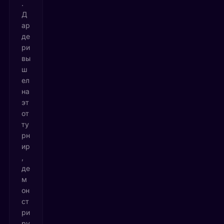
.
Д
ар
де
ри
вы
ш
ел
на
эт
от
ту
рн
ир
,
де
м
он
ст
ри
ру