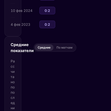
10 фев 2024
Янник Ханфман
0
:
2
Лучано Дардери
4 фев 2023
Янник Ханфман
0
:
2
Лучано Дардери
Средние
Средние
По матчам
показатели
Ра
сс
чи
та
но
по
по
сл
ед
ни