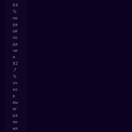
64
%
пе
рв
ой
по
да
чи
и
82
.7
%
оч
ко
в
вы
иг
ра
нн
ых