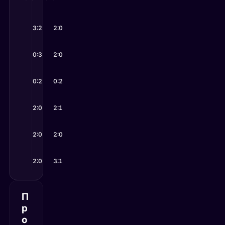
28 мая 2026
21 июн 2026
Комесана
3:2
Ханфман
2:0
—
Дардери
—
Валлехо
26 мая 2026
18 июн 2026
Офнер
0:3
—
Зверев
2:0
Дардери
—
Ханфман
21 мая 2026
16 июн 2026
Дардери
0:2
Фонсека
0:2
—
Минаур
—
Ханфман
20 мая 2026
10 июн 2026
Дардери
2:0
Беллуччи
2:1
—
Ханфман
—
Ханфман
19 мая 2026
9 июн 2026
Дардери
2:0
Ханфман
2:0
—
Бурручага
—
Ковачевич
15 мая 2026
24 мая 2026
Рууд
2:0
—
Дардери
Медьедович
3:1
—
Ханфман
П
р
о