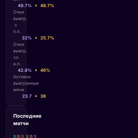
49.7%
48.7%
Очки
выигр.
с
п.п.
32%
25.7%
Очки
выигр.
со
в.п.
42.8%
46%
Активно
выигранные
мячи
23.7
36
Последние
матчи
Лучано Дардери
Янник Ханфман
3
/
0
/
3
3
/
0
/
3