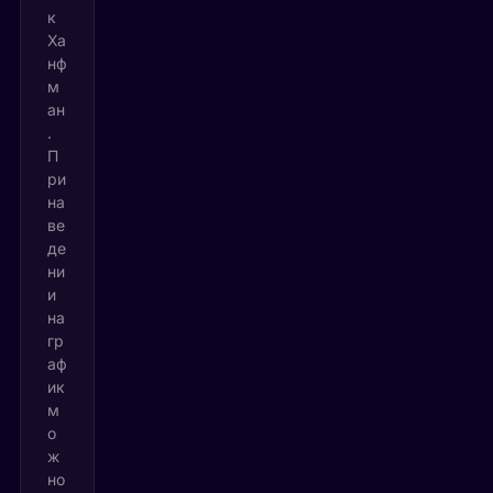
к
Ха
нф
м
ан
.
П
ри
на
ве
де
ни
и
на
гр
аф
ик
м
о
ж
но