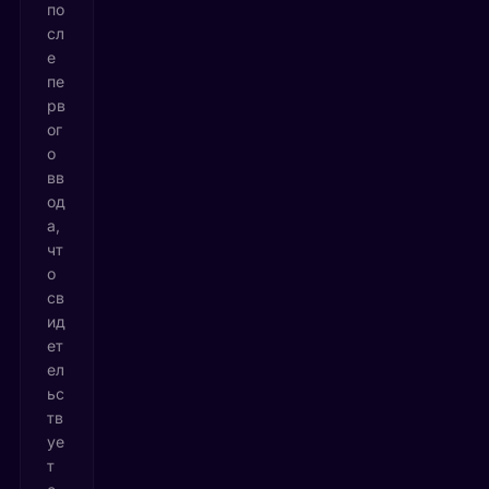
по
сл
е
пе
рв
ог
о
вв
од
а,
чт
о
св
ид
ет
ел
ьс
тв
уе
т