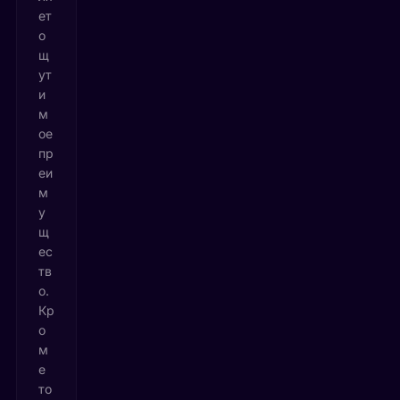
ет
о
щ
ут
и
м
ое
пр
еи
м
у
щ
ес
тв
о.
Кр
о
м
е
то