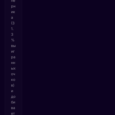
пе
рн
ик
а
(3
1.
3
%
вы
иг
ра
нн
ых
оч
ко
в)
и
до
би
ва
ет