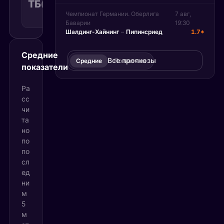
ТБ(22.00)
1.66
Поражение
22.00
КФ
Чемпионат Германии. Оберлига
7 авг,
Рекомендуемая
Баварии
19:30
ставка
Шалдинг-Хайнинг
–
Пипинсриед
1.7*
Средние
Все прогнозы
Средние
По матчам
показатели
Ра
сс
чи
та
но
по
по
сл
ед
ни
м
5
м