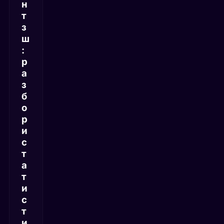
н
т
з
ш
:
р
а
з
б
о
р
и
с
т
а
т
и
с
т
и