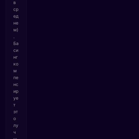
в
ср
ед
не
м)
.
Ба
си
нг
ко
м
пе
нс
ир
уе
т
эт
о
лу
ч
ш