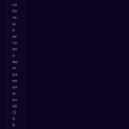
ся
бо
ль
ш
е
ак
ти
вн
о
вы
иг
ра
нн
ых
м
яч
ей
(2
5.
8