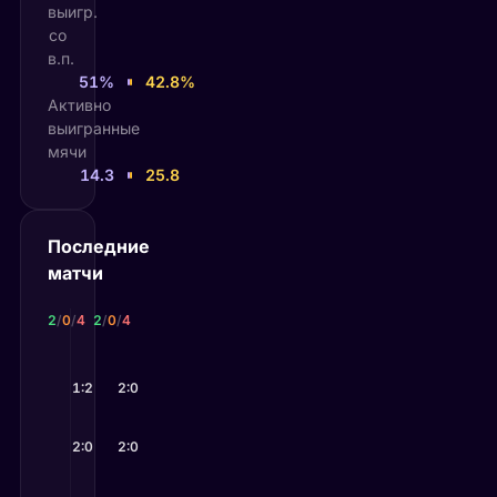
выигр.
со
в.п.
51%
42.8%
Активно
выигранные
мячи
14.3
25.8
Последние
матчи
Макс Басинг
Том Гентзш
2
/
0
/
4
2
/
0
/
4
22 июн 2026
22 июн 2026
Маэстрелли
1:2
Гентзш
2:0
—
—
Басинг
Колар
13 июн 2026
14 июн 2026
Холмгрен
2:0
Ландалус
2:0
—
Басинг
—
Гентзш
7 июн 2026
13 июн 2026