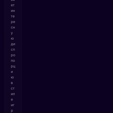
ет
ин
те
ре
сн
у
ю
ди
сп
ро
по
рц
и
ю
в
ст
ил
е
иг
р