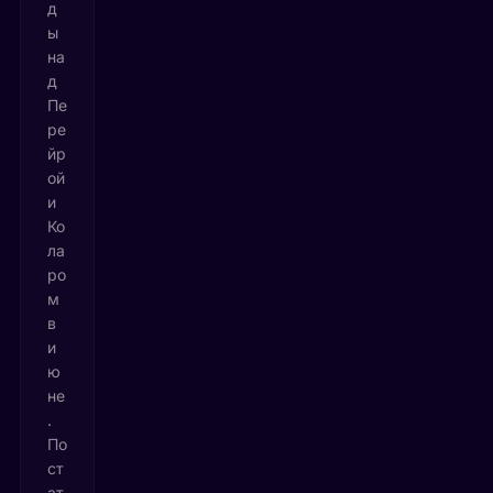
д
ы
на
д
Пе
ре
йр
ой
и
Ко
ла
ро
м
в
и
ю
не
.
По
ст
ат