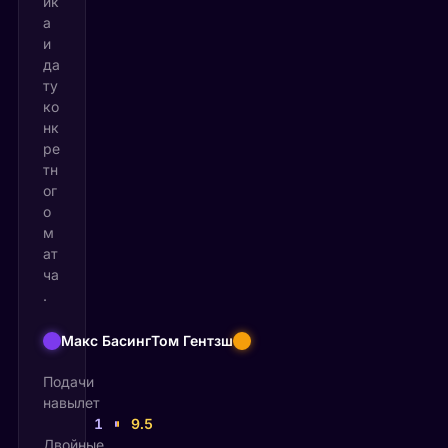
ик
а
и
да
ту
ко
нк
ре
тн
ог
о
м
ат
ча
.
Макс Басинг
Том Гентзш
Подачи
навылет
1
9.5
Двойные