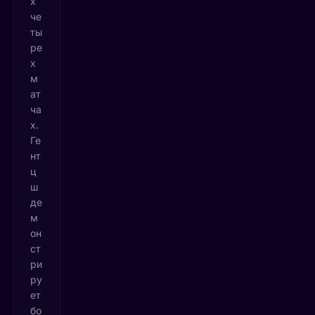
х
че
ты
ре
х
м
ат
ча
х.
Ге
нт
ц
ш
де
м
он
ст
ри
ру
ет
бо