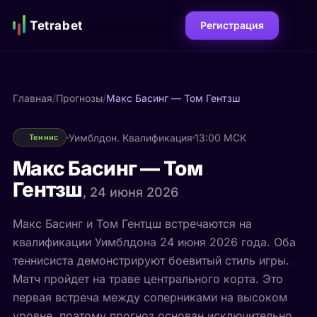
Tetrabet
Регистрация
Главная
/
Прогнозы
/
Макс Басинг — Том Гентзш
Уимблдон. Квалификация
13:00 МСК
Теннис
Макс Басинг — Том
Гентзш
, 24 июня 2026
Макс Басинг и Том Гентцш встречаются на
квалификации Уимблдона 24 июня 2026 года. Оба
теннисиста демонстрируют боевитый стиль игры.
Матч пройдет на траве центрального корта. Это
первая встреча между соперниками на высоком
уровне, поэтому прогноз основан исключительно