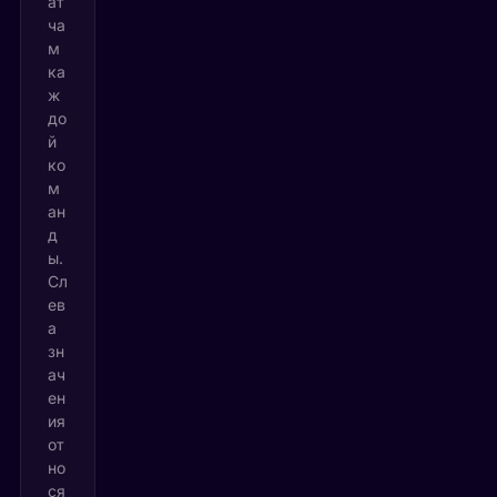
ат
ча
м
ка
ж
до
й
ко
м
ан
д
ы.
Сл
ев
а
зн
ач
ен
ия
от
но
ся