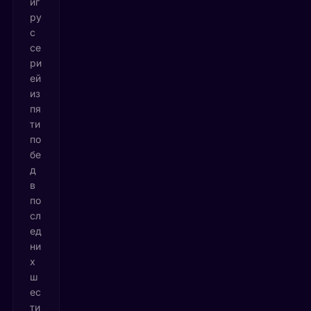
иг
ру
с
се
ри
ей
из
пя
ти
по
бе
д
в
по
сл
ед
ни
х
ш
ес
ти