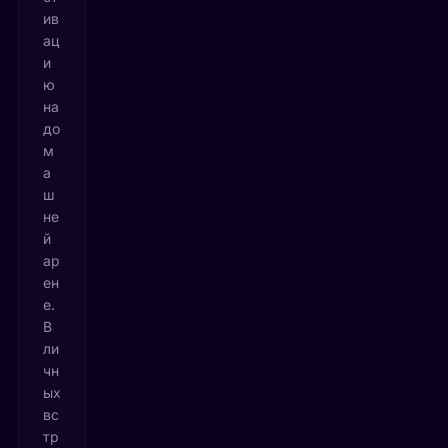
ив
ац
и
ю
на
до
м
а
ш
не
й
ар
ен
е.
В
ли
чн
ых
вс
тр