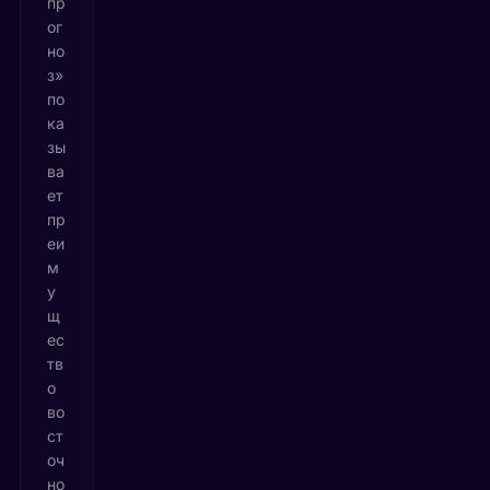
пр
ог
но
з»
по
ка
зы
ва
ет
пр
еи
м
у
щ
ес
тв
о
во
ст
оч
но