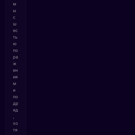
м
ы
с
ш
ес
ть
ю
по
ра
ж
ен
ия
м
и
по
др
яд
,
хо
тя