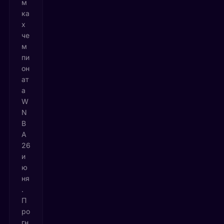
м
ка
х
че
м
пи
он
ат
а
W
N
B
A
26
и
ю
ня
.
П
ро
гн