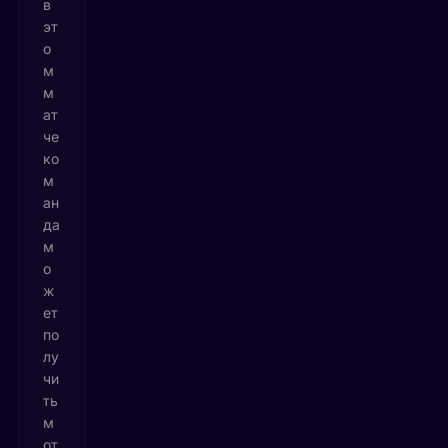
в
эт
о
м
м
ат
че
ко
м
ан
да
м
о
ж
ет
по
лу
чи
ть
м
от