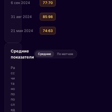
6 сен 2024
Нью-Йорк Либерти (жен)
77
:
70
Сиэттл Шторм (жен)
31 авг 2024
Сиэттл Шторм (жен)
85
:
98
Нью-Йорк Либерти (жен)
21 мая 2024
Нью-Йорк Либерти (жен)
74
:
63
Сиэттл Шторм (жен)
Средние
Средние
По матчам
показатели
Ра
сс
чи
та
но
по
по
сл
ед