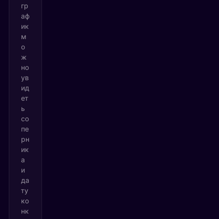
гр
аф
ик
м
о
ж
но
ув
ид
ет
ь
со
пе
рн
ик
а
и
да
ту
ко
нк