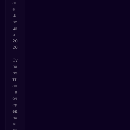
ат
а
Ш
ве
ци
и
20
26
,
Су
пе
рэ
тт
ан
, в
оч
ер
ед
но
м