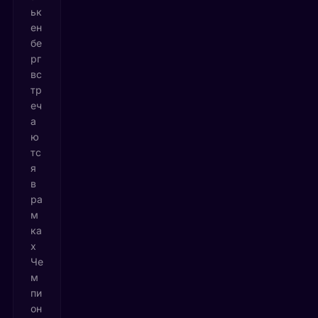
ьк
ен
бе
рг
вс
тр
еч
а
ю
тс
я
в
ра
м
ка
х
Че
м
пи
он