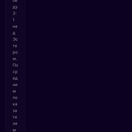
бе
ду
3:
1
на
д
Эс
те
ро
м.
По
ср
ед
ни
м
по
ка
за
те
ля
м