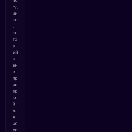
по
ед
ин
ке
,
ко
то
р
ый
ст
ан
ет
пр
ов
ер
ко
й
дл
я
об
еи