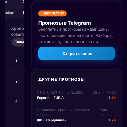
раге
2
0
кенберг
1
3
БЕСПЛАТНО
Прогнозы в Telegram
Хронология
Бесплатные прогнозы каждый день,
событий
часто раньше, чем на сайте. Разборы,
статистика, постоянные акции.
Только счёт
Все события
Открыть канал
Гол
: Норд
13'
Г.
→
1
:
0
Трпчевски
Гол
:
ДРУГИЕ ПРОГНОЗЫ
17'
Нильссон
1
:
1
Ме.
CS 2. BLAST Bounty Qualifier
25 июл, 00:30
Esports
–
FURIA
1.4*
Гол
:
45+3'
2
:
1
Мортенсен
Чемпионат Германии. Оберлига
7 авг,
Гол
:
Баварии
19:30
51'
2
:
2
Кальстрем
ФВ
–
Нёрдлинген
1.7*