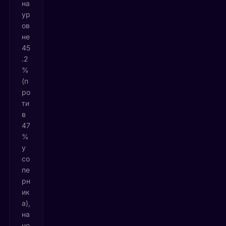
на
ур
ов
не
45
.2
%
(п
ро
ти
в
47
%
у
со
пе
рн
ик
а),
на
но