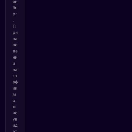
ен
бе
рг
.
П
ри
на
ве
де
ни
и
на
гр
аф
ик
м
о
ж
но
ув
ид
ет