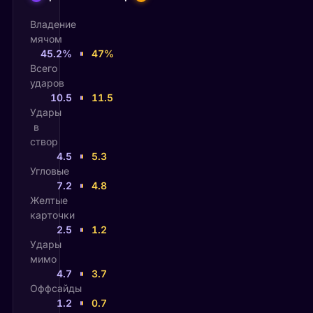
Владение
мячом
45.2%
47%
Всего
ударов
10.5
11.5
Удары
в
створ
4.5
5.3
Угловые
7.2
4.8
Желтые
карточки
2.5
1.2
Удары
мимо
4.7
3.7
Оффсайды
1.2
0.7