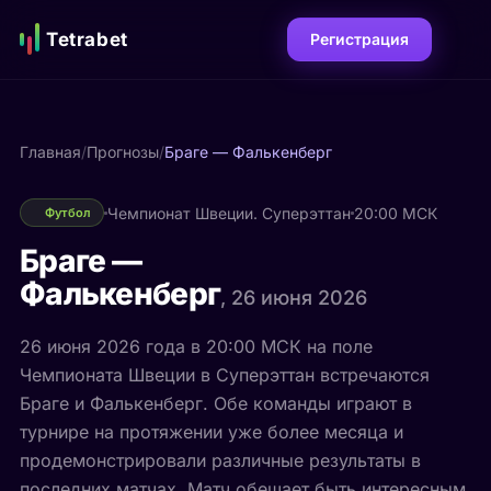
Tetrabet
Регистрация
Главная
/
Прогнозы
/
Браге — Фалькенберг
Чемпионат Швеции. Суперэттан
20:00 МСК
Футбол
Браге —
Фалькенберг
, 26 июня 2026
26 июня 2026 года в 20:00 МСК на поле
Чемпионата Швеции в Суперэттан встречаются
Браге и Фалькенберг. Обе команды играют в
турнире на протяжении уже более месяца и
продемонстрировали различные результаты в
последних матчах. Матч обещает быть интересным