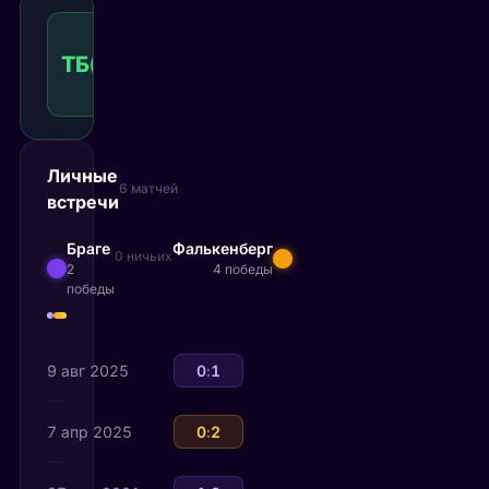
Тотал
больше
ТБ(3.00)
1.89
Победа
3.00
КФ
Рекомендуемая
ставка
Личные
6 матчей
встречи
Браге
Фалькенберг
0 ничьих
2
4 победы
победы
9 авг 2025
Фалькенберг
0
:
1
Браге
7 апр 2025
Браге
0
:
2
Фалькенберг