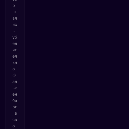
р
ш
ал
ис
ь
уб
ед
ит
ел
ьн
о.
Ф
ал
ьк
ен
бе
рг
, в
св
о