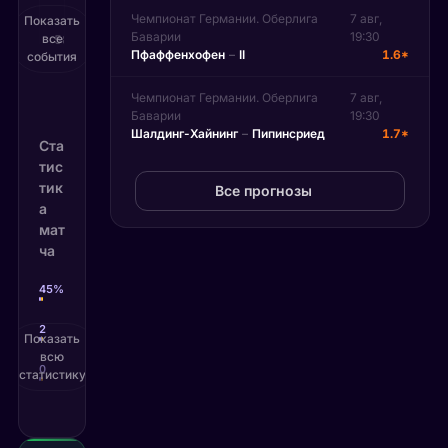
Гол
:
Чемпионат Германии. Оберлига
7 авг,
Показать
Кальстрем
Баварии
19:30
все
58'
2
:
3
→
Пфаффенхофен
–
II
1.6*
события
Мухаммад
Чемпионат Германии. Оберлига
7 авг,
Баварии
19:30
Шалдинг-Хайнинг
–
Пипинсриед
1.7*
Ста
тис
тик
Все прогнозы
а
мат
ча
45%
Владение мячом
6
55%
Всего ударов
4
6
Удары в створ
3
2
Угловые
2
3
Желтые карточки
2
0
Удары мимо
2
Показать
всю
0
Ударов заблокировано
5
1
Оффсайды
12
1
Штрафные удары
19
статистику