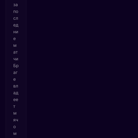
за
по
сл
ед
ни
е
м
ат
чи
Бр
аг
е
вл
ад
ее
т
м
яч
о
м