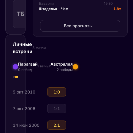
Тотал
Баварии
19:30
больше
Штадельн
–
Чам
1.8*
ТБ(1.50)
1.72
Поражение
1.50
КФ
Рекомендуемая
ставка
Все прогнозы
Личные
3 матча
встречи
Парагвай
Австралия
1 ничья
0 побед
2 победы
9 окт 2010
Австралия
1
:
0
Парагвай
7 окт 2006
Австралия
1
:
1
Парагвай
14 июн 2000
Австралия
2
:
1
Парагвай