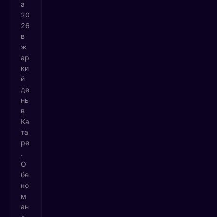
а
20
26
в
ж
ар
ки
й
де
нь
в
Ка
та
ре
.
О
бе
ко
м
ан