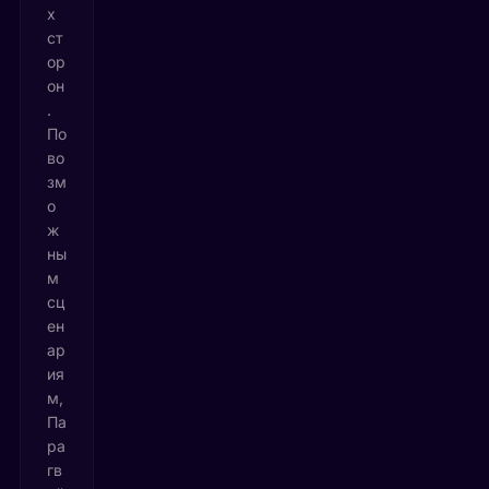
х
ст
ор
он
.
По
во
зм
о
ж
ны
м
сц
ен
ар
ия
м,
Па
ра
гв