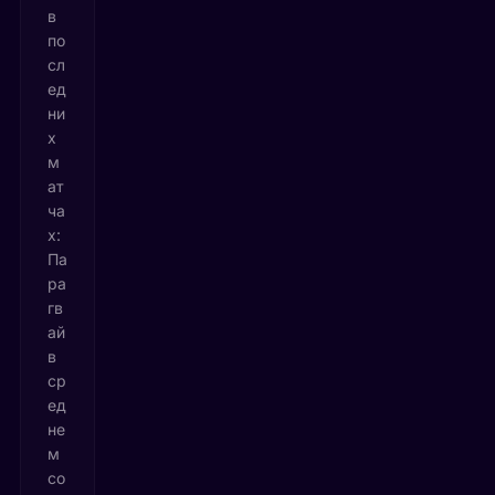
в
по
сл
ед
ни
х
м
ат
ча
х:
Па
ра
гв
ай
в
ср
ед
не
м
со