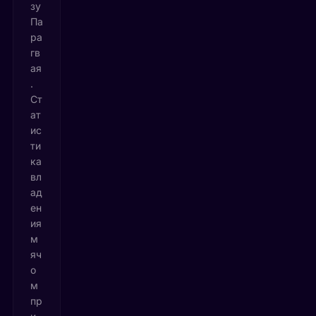
зу
Па
ра
гв
ая
.
Ст
ат
ис
ти
ка
вл
ад
ен
ия
м
яч
о
м
пр