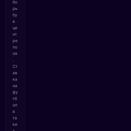
бо
рь
бу
в
це
нт
ре
по
ля
.
Ст
ав
ка
на
фу
тб
ол
в
та
ки
х