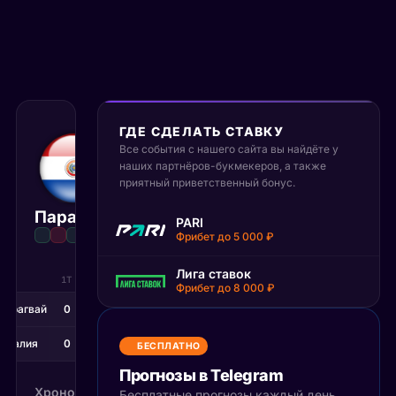
ГДЕ СДЕЛАТЬ СТАВКУ
26 июня 2026
Все события с нашего сайта вы найдёте у
05:00 МСК
наших партнёров-букмекеров, а также
:
0
0
приятный приветственный бонус.
Парагвай
Австралия
PARI
Матч завершён
Фрибет до 5 000 ₽
Лига ставок
1Т
2Т
Фрибет до 8 000 ₽
Парагвай
0
0
тралия
0
0
БЕСПЛАТНО
Прогнозы в Telegram
Хронология
Бесплатные прогнозы каждый день,