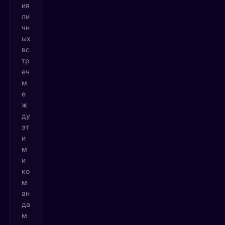
ия
ли
чн
ых
вс
тр
еч
м
е
ж
ду
эт
и
м
и
ко
м
ан
да
м