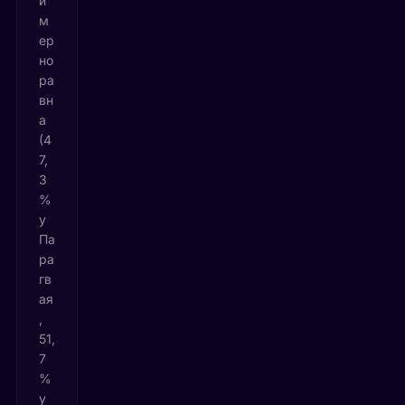
и
м
ер
но
ра
вн
а
(4
7,
3
%
у
Па
ра
гв
ая
,
51,
7
%
у