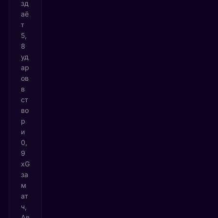
зд
аё
т
5,
8
уд
ар
ов
в
ст
во
р
и
0,
9
xG
за
м
ат
ч,
Ав