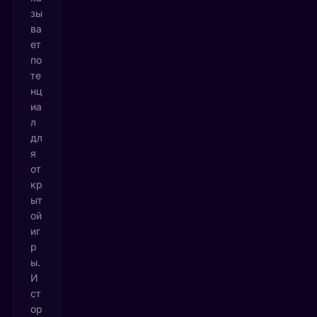
зы
ва
ет
по
те
нц
иа
л
дл
я
от
кр
ыт
ой
иг
р
ы.
И
ст
ор