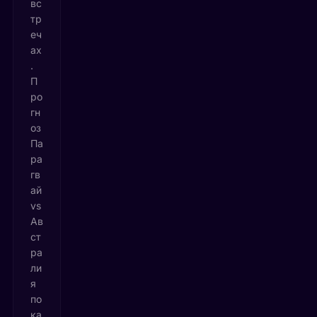
вс
тр
еч
ах
.
П
ро
гн
оз
Па
ра
гв
ай
vs
Ав
ст
ра
ли
я
по
ка