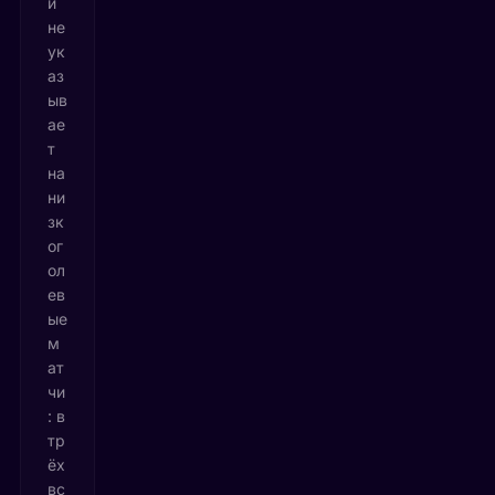
и
не
ук
аз
ыв
ае
т
на
ни
зк
ог
ол
ев
ые
м
ат
чи
: в
тр
ёх
вс