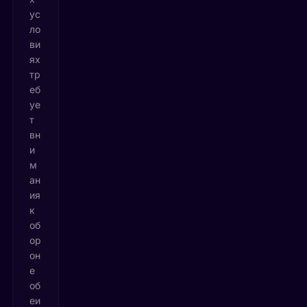
ус
ло
ви
ях
тр
еб
уе
т
вн
и
м
ан
ия
к
об
ор
он
е
об
еи