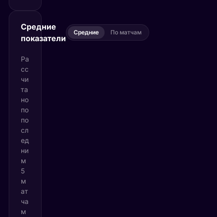
Средние
Средние
По матчам
показатели
Ра
сс
чи
та
но
по
по
сл
ед
ни
м
5
м
ат
ча
м