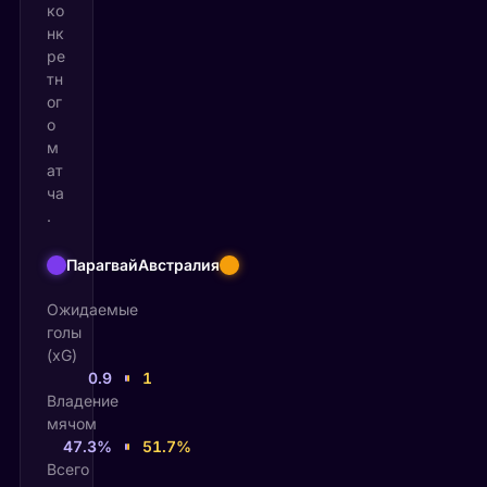
ко
нк
ре
тн
ог
о
м
ат
ча
.
Парагвай
Австралия
Ожидаемые
голы
(xG)
0.9
1
Владение
мячом
47.3%
51.7%
Всего