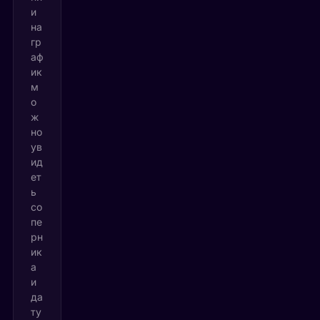
и
на
гр
аф
ик
м
о
ж
но
ув
ид
ет
ь
со
пе
рн
ик
а
и
да
ту