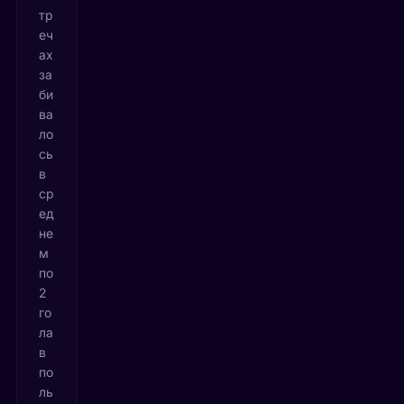
тр
еч
ах
за
би
ва
ло
сь
в
ср
ед
не
м
по
2
го
ла
в
по
ль