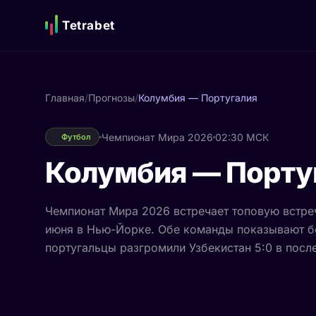
Tetrabet
Главная
/
Прогнозы
/
Колумбия — Португалия
Чемпионат Мира 2026
02:30 МСК
Футбол
Колумбия — Порту
Чемпионат Мира 2026 встречает топовую встреч
июня в Нью-Йорке. Обе команды показывают б
португальцы разгромили Узбекистан 5:0 в посл