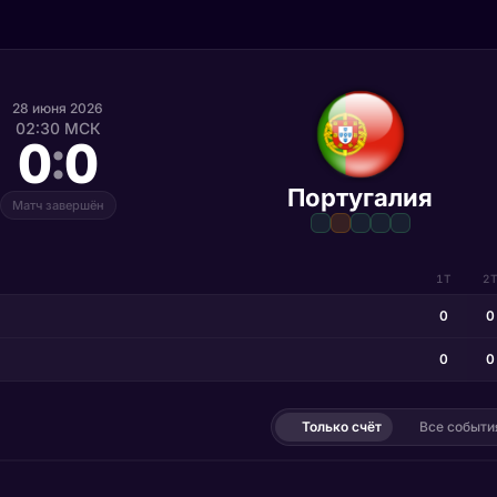
28 июня 2026
02:30 МСК
:
0
0
Португалия
Матч завершён
1Т
2
0
0
0
0
Только счёт
Все событи