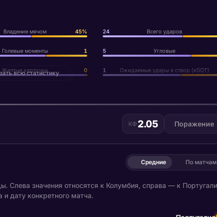
Владение мячом
45%
24
Всего ударов
Голевые моменты
1
5
Угловые
Желтые карточки
0
1
Ожидаемые удары в створ (xGOT)
зать всю статистику
2.05
Поражение
КФ
Средние
По матчам
. Слева значения относятся к Колумбия, справа — к Португали
 и дату конкретного матча.