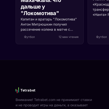
«Краснод
дальше у
трансфер
"Локомотива"
«Нанта» 
Капитан и вратарь "Локомотива"
Сумма сд
Антон Митрюшкин получил
источника
рассечение колена в матче с
млн евро,
махачкалинским "Динамо" и
конкурир
Футбол
12 мин чтения
Футбол
пропустит 10-12 дней. Разбираем,
Лиги 1 и 
кто встанет в ворота и как это
Разбирае
скажется на ближайших матчах.
логику «
трансфер
Tetrabet
Внимание! Tetrabet.com не принимает ставки
и не проводит игры на деньги, а оказывает