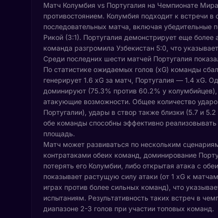
Матч Колумбия vs Португалия на Чемпионате Мир
противостоянием. Колумбия подходит к встречи в 
последовательных матча, включая убедительные по
Рикой (3:1). Португалия демонстрирует еще более
команда разгромила Узбекистан 5:0, что указывае
Среди последних шести матчей Португалия показал
По статистике ожидаемых голов (xG) команды сба
генерирует 1.6 xG за матч, Португалия — 1.4 xG. 
доминируют (75.3% против 60.2% у колумбийцев),
атакующие возможности. Общее количество ударов 
Португалии), удары в створ также близки (5.7 и 5.2
обе команды способны эффективно реализовывать
площадь.
Матч может развиваться по нескольким сценариям:
контратаками обеих команд, доминирование Порту
потерять его Колумбии, либо открытая атака с об
показывает растущую силу атаки (от 1 xG к матчам 
играх против более сильных команд), что указывае
испытаниям. Результативность таких встреч в чем
диапазоне 2-3 голов при участии топовых команд.