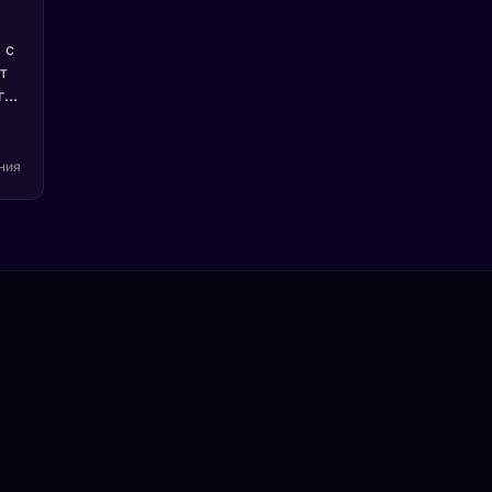
 с
т
го
ения