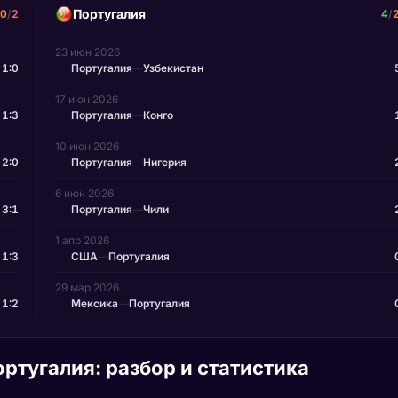
Португалия
0
/
2
4
/
23 июн 2026
1:0
Португалия
—
Узбекистан
17 июн 2026
1:3
Португалия
—
Конго
10 июн 2026
2:0
Португалия
—
Нигерия
6 июн 2026
3:1
Португалия
—
Чили
1 апр 2026
1:3
США
—
Португалия
29 мар 2026
1:2
Мексика
—
Португалия
ртугалия: разбор и статистика