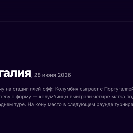
галия
, 28 июня 2026
у на стадии плей-офф: Колумбия сыграет с Португалие
оевую форму — колумбийцы выиграли четыре матча по
еднем туре. На кону место в следующем раунде турнира