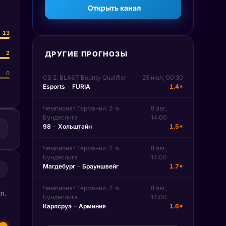
Открыть канал
13
2
ДРУГИЕ ПРОГНОЗЫ
0
CS 2. BLAST Bounty Qualifier
25 июл, 00:30
Esports
–
FURIA
1.4*
Чемпионат Германии. 2-я
8 авг,
Бундеслига
14:00
98
–
Хольштайн
1.5*
Чемпионат Германии. 2-я
8 авг,
Бундеслига
14:00
Магдебург
–
Брауншвейг
1.7*
Чемпионат Германии. 2-я
8 авг,
я.
Бундеслига
14:00
Карлсруэ
–
Арминия
1.6*