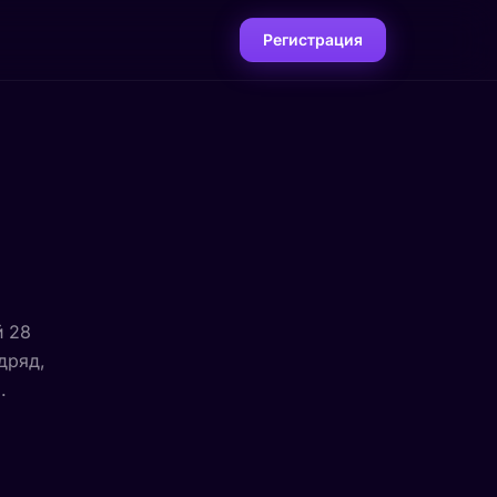
Регистрация
й 28
дряд,
.