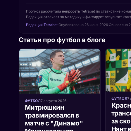
Прогноз рассчитала нейросеть Tetrabet по статистике кома
Редакция отвечает за методику и фиксирует результат кажд
Редакция Tetrabet
·
Опубликовано
26 июня 2026
·
Обновлено 2
Статьи про футбол в блоге
ФУТБОЛ
7 
ФУТБОЛ
7 августа 2026
Красн
Митрюшкин
транс
травмировался в
за ск
матче с "Динамо"
Нант 
Махачкала: что