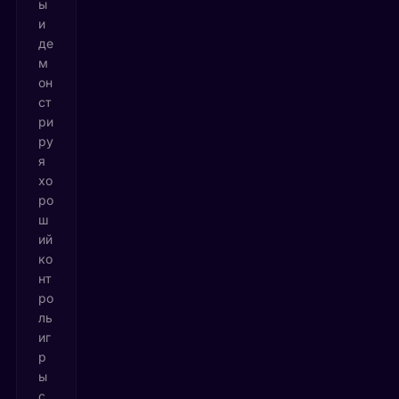
ы
и
де
м
он
ст
ри
ру
я
хо
ро
ш
ий
ко
нт
ро
ль
иг
р
ы
с