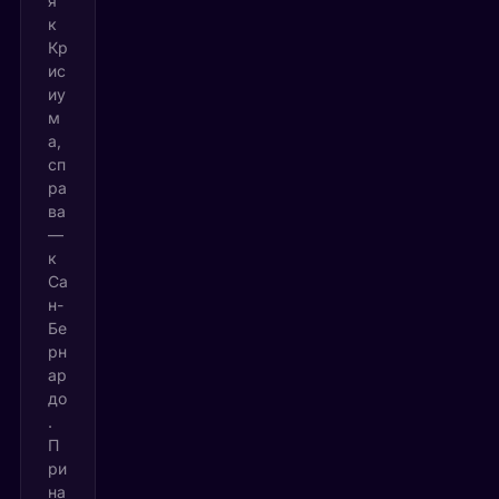
я
к
Кр
ис
иу
м
а,
сп
ра
ва
—
к
Са
н-
Бе
рн
ар
до
.
П
ри
на