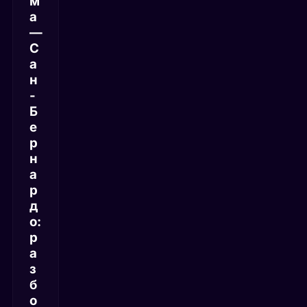
м
а
—
С
а
н
-
Б
е
р
н
а
р
д
о:
р
а
з
б
о