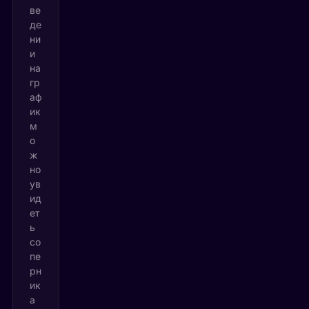
ве
де
ни
и
на
гр
аф
ик
м
о
ж
но
ув
ид
ет
ь
со
пе
рн
ик
а