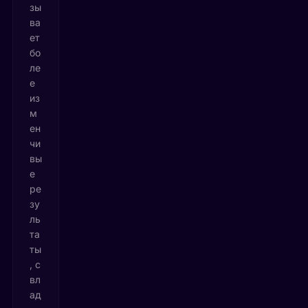
зы
ва
ет
бо
ле
е
из
м
ен
чи
вы
е
ре
зу
ль
та
ты
, с
вл
ад