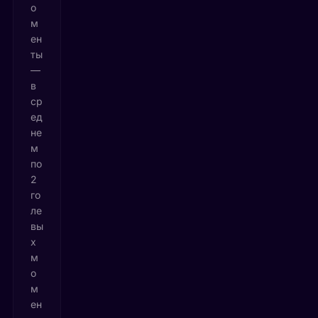
о
м
ен
ты
—
в
ср
ед
не
м
по
2
го
ле
вы
х
м
о
м
ен