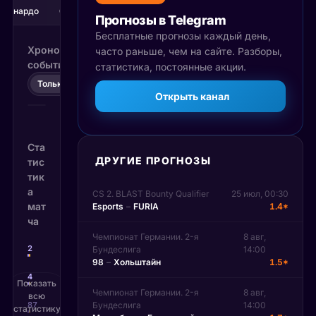
Бернардо
0
0
Прогнозы в Telegram
Бесплатные прогнозы каждый день,
Хронология
часто раньше, чем на сайте. Разборы,
событий
статистика, постоянные акции.
Только счёт
Все события
Открыть канал
Ста
ДРУГИЕ ПРОГНОЗЫ
тис
тик
а
CS 2. BLAST Bounty Qualifier
25 июл, 00:30
мат
Esports
–
FURIA
1.4*
ча
Чемпионат Германии. 2-я
8 авг,
2
Ожидаемые голы (xG)
51%
0
Владение мячом
17
49%
Всего ударов
10
Бундеслига
14:00
98
–
Хольштайн
1.5*
4
Удары в створ
1
3
Голевые моменты
7
0
Угловые
2
Показать
Чемпионат Германии. 2-я
8 авг,
всю
87
Передачи
3
84
Желтые карточки
1
4
Ожидаемые удары в створ (xGOT)
0
Бундеслига
14:00
статистику