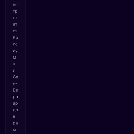
вс
тр
ет
ят
ся
Кр
ис
иу
м
а
и
Са
н-
Бе
рн
ар
до
в
ра
м