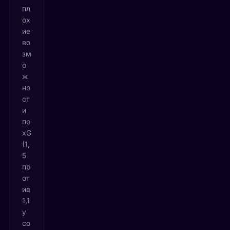
пл
ох
ие
во
зм
о
ж
но
ст
и
по
xG
(1,
5
пр
от
ив
1,1
у
со