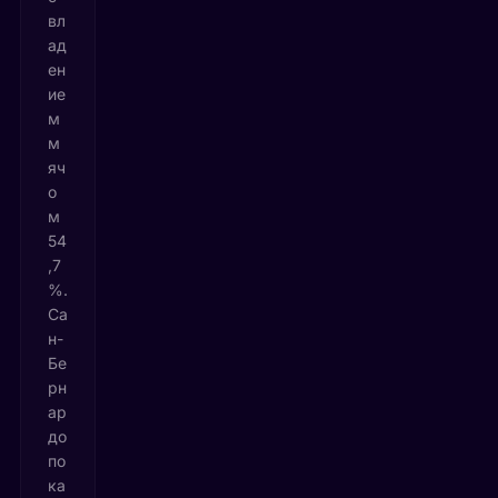
вл
ад
ен
ие
м
м
яч
о
м
54
,7
%.
Са
н-
Бе
рн
ар
до
по
ка