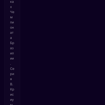
ка
х
Че
м
пи
он
ат
а
Бр
аз
ил
ии
.
Се
ри
я
B.
Кр
ис
иу
м