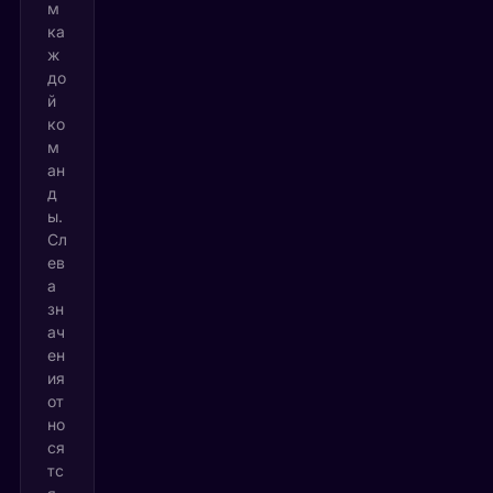
м
ка
ж
до
й
ко
м
ан
д
ы.
Сл
ев
а
зн
ач
ен
ия
от
но
ся
тс