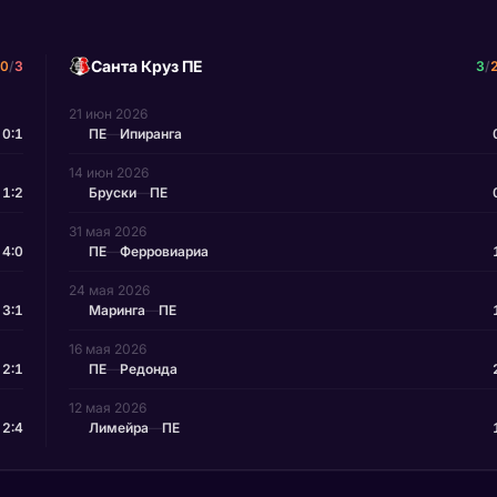
Санта Круз ПЕ
0
/
3
3
/
21 июн 2026
0:1
ПЕ
—
Ипиранга
14 июн 2026
1:2
Бруски
—
ПЕ
31 мая 2026
4:0
ПЕ
—
Ферровиариа
24 мая 2026
3:1
Маринга
—
ПЕ
16 мая 2026
2:1
ПЕ
—
Редонда
12 мая 2026
2:4
Лимейра
—
ПЕ