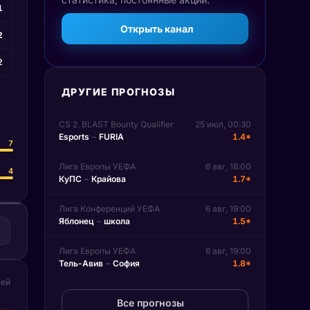
1
Открыть канал
2
2
ДРУГИЕ ПРОГНОЗЫ
CS 2. BLAST Bounty Qualifier
25 июл, 00:30
Esports
–
FURIA
1.4*
7
Лига Европы УЕФА
6 авг, 18:00
4
КуПС
–
Крайова
1.7*
Лига Конференций УЕФА
6 авг, 19:00
Яблонец
–
школа
1.5*
Лига Европы УЕФА
6 авг, 19:00
Тель-Авив
–
София
1.8*
чей
Все прогнозы