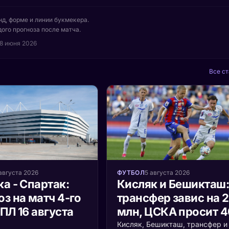
нд, форме и линии букмекера.
ого прогноза после матча.
8 июня 2026
Все ст
августа 2026
ФУТБОЛ
5 августа 2026
ка - Спартак:
Кисляк и Бешикташ
оз на матч 4-го
трансфер завис на 
ПЛ 16 августа
млн, ЦСКА просит 4
Кисляк, Бешикташ, трансфер и