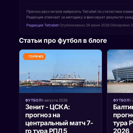
Прогноз рассчитала нейросеть Tetrabet по статистике кома
Редакция отвечает за методику и фиксирует результат кажд
Редакция Tetrabet
·
Опубликовано
26 июня 2026
·
Обновлено 2
Статьи про футбол в блоге
ГОРЯЧЕЕ
ФУТБОЛ
6 августа 2026
ФУТБОЛ
5 
Зенит - ЦСКА:
Балти
прогноз на
прогн
центральный матч 7-
тура Р
го тура РПЛ 5
2026