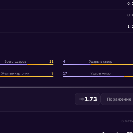
0
:
0
:
1
:
Всего ударов
11
4
Удары в створ
Желтые карточки
3
17
Удары мимо
1.73
Поражение
КФ
6 мат