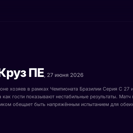
Круз ПЕ
, 27 июня 2026
ионе хозяев в рамках Чемпионата Бразилии Серия С 27 
а как гости показывают нестабильные результаты. Матч
ником обещает быть напряжённым испытанием для обеи