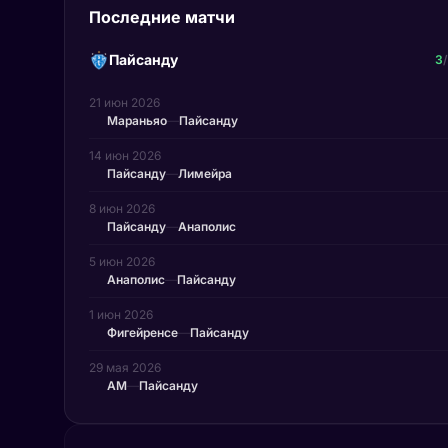
Последние матчи
Пайсанду
3
/
21 июн 2026
Мараньяо
—
Пайсанду
14 июн 2026
Пайсанду
—
Лимейра
8 июн 2026
Пайсанду
—
Анаполис
5 июн 2026
Анаполис
—
Пайсанду
1 июн 2026
Фигейренсе
—
Пайсанду
29 мая 2026
АМ
—
Пайсанду