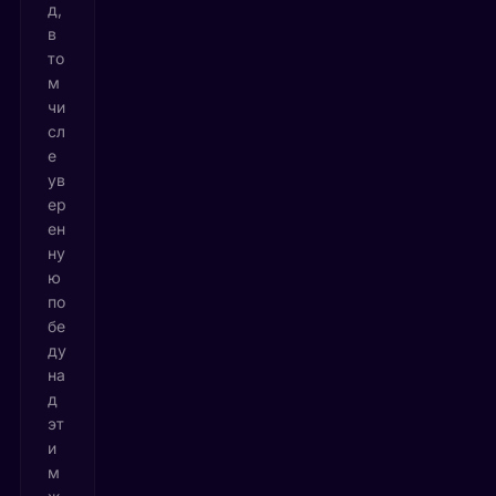
д,
в
то
м
чи
сл
е
ув
ер
ен
ну
ю
по
бе
ду
на
д
эт
и
м