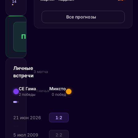
14
Штрафные удары
16
20
Вбрасывания
16
28
Фолы
13
Все прогнозы
Победа
игрока
П1
1.50
Победа
1
КФ
Рекомендуемая
ставка
Личные
3 матча
встречи
СЕ Гама
Миксто
1 ничья
2 победы
0 побед
21 июн 2026
Миксто
1
:
2
СЕ Гама
5 июл 2009
Миксто
2
:
2
СЕ Гама