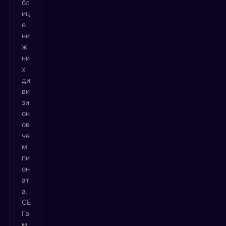
бл
иц
е
ни
ж
ни
х
ди
ви
зи
он
ов
че
м
пи
он
ат
а.
СЕ
Га
м