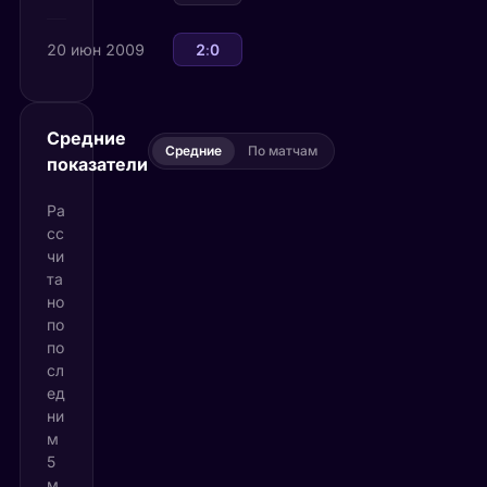
20 июн 2009
СЕ Гама
2
:
0
Миксто
Средние
Средние
По матчам
показатели
Ра
сс
чи
та
но
по
по
сл
ед
ни
м
5
м