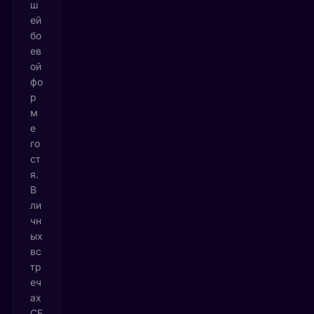
ш
ей
бо
ев
ой
фо
р
м
е
го
ст
я.
В
ли
чн
ых
вс
тр
еч
ах
СЕ