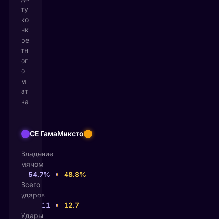
ту
ко
нк
ре
тн
ог
о
м
ат
ча
.
СЕ Гама
Миксто
Владение
мячом
54.7%
48.8%
Всего
ударов
11
12.7
Удары