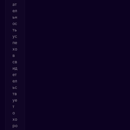
ат
ел
ьн
ос
ть
ус
пе
хо
в
св
ид
ет
ел
ьс
тв
уе
т
о
хо
ро