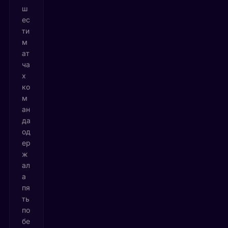
ш
ес
ти
м
ат
ча
х
ко
м
ан
да
од
ер
ж
ал
а
пя
ть
по
бе