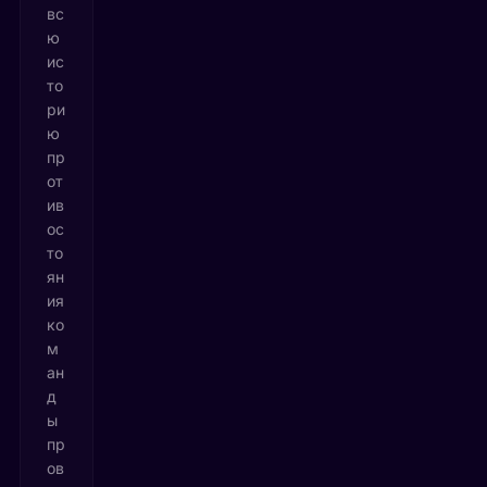
вс
ю
ис
то
ри
ю
пр
от
ив
ос
то
ян
ия
ко
м
ан
д
ы
пр
ов