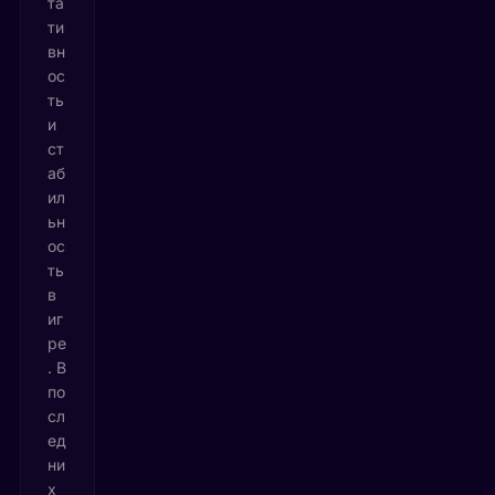
та
ти
вн
ос
ть
и
ст
аб
ил
ьн
ос
ть
в
иг
ре
. В
по
сл
ед
ни
х