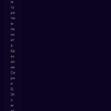
м
ту
ре
Че
м
пи
он
ат
а
Бр
аз
ил
ии
Се
ри
я
D.
Эт
о
м
ат