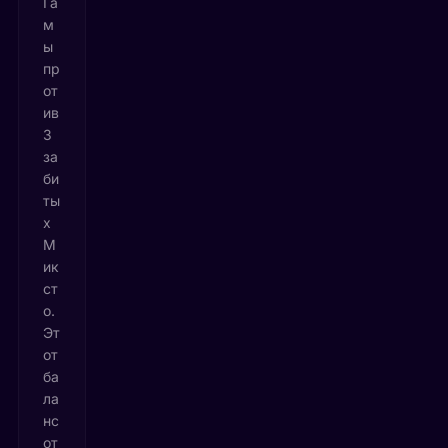
Га
м
ы
пр
от
ив
3
за
би
ты
х
М
ик
ст
о.
Эт
от
ба
ла
нс
от