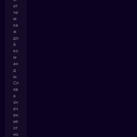
ат
ча
м
ка
ж
до
й
ко
м
ан
д
ы.
Сл
ев
а
зн
ач
ен
ия
от
но