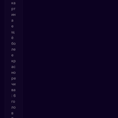
ка
рт
ин
а
е
щ
ё
бо
ле
е
кр
ас
но
ре
чи
ва
: 6
го
ло
в