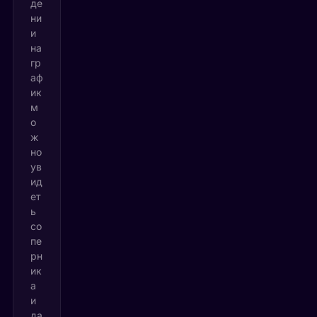
де
ни
и
на
гр
аф
ик
м
о
ж
но
ув
ид
ет
ь
со
пе
рн
ик
а
и
да