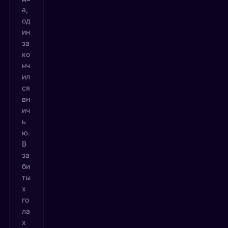
а,
од
ин
за
ко
нч
ил
ся
вн
ич
ь
ю.
В
за
би
ты
х
го
ла
х