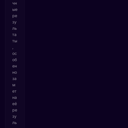
чн
ые
ре
зу
ль
та
ты
,
ос
об
ен
но
за
м
ет
на
её
ре
зу
ль