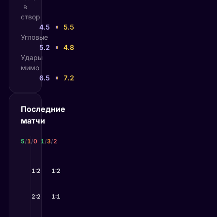
в
створ
4.5
5.5
Угловые
5.2
4.8
Удары
мимо
6.5
7.2
Последние
матчи
СЕ Гама
Миксто
5
/
1
/
0
1
/
3
/
2
21 июн 2026
21 июн 2026
Миксто
1:2
Миксто
—
1:2
Гама
—
Гама
7 июн 2026
7 июн 2026
Гама
2:2
—
Миксто
Апарекиденсе
1:1
—
Сейландия
31 мая 2026
30 мая 2026