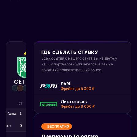
ГДЕ СДЕЛАТЬ СТАВКУ
28 июня 2026
Все события с нашего сайта вы найдёте у
01:30 МСК
наших партнёров-букмекеров, а также
:
1
0
приятный приветственный бонус.
СЕ Гама
Миксто
PARI
Матч завершён
Фрибет до 5 000 ₽
Лига ставок
1Т
2Т
Фрибет до 8 000 ₽
СЕ Гама
1
0
иксто
0
0
БЕСПЛАТНО
Прогнозы в Telegram