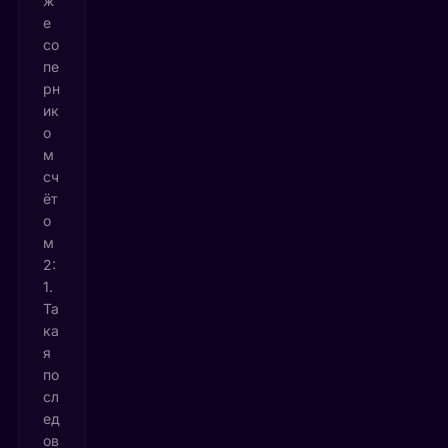
ж
е
со
пе
рн
ик
о
м
сч
ёт
о
м
2:
1.
Та
ка
я
по
сл
ед
ов