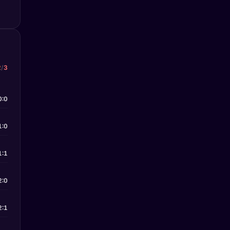
2
/
3
0:0
1:0
1:1
2:0
2:1