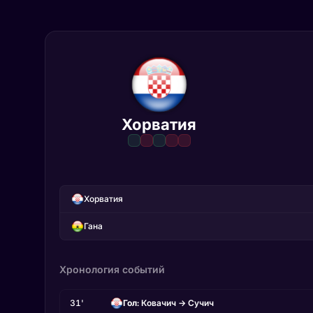
Хорватия
Хорватия
Гана
Хронология событий
31'
Гол
: Ковачич
→ Сучич