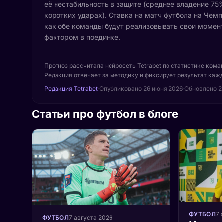
её нестабильность в защите (среднее владение 75
коротких ударах). Ставка на матч футбола на Чем
как обе команды будут реализовывать свои моме
фактором в поединке.
Прогноз рассчитала нейросеть Tetrabet по статистике кома
Редакция отвечает за методику и фиксирует результат кажд
Редакция Tetrabet
·
Опубликовано
26 июня 2026
·
Обновлено 2
Статьи про футбол в блоге
ФУТБОЛ
7 
ФУТБОЛ
7 августа 2026