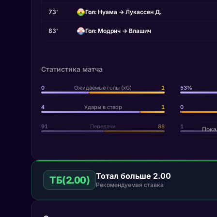
73'
Гол
: Нуама
→ Лукассен Д.
83'
Гол
: Модрич
→ Влашич
Статистика матча
0
Ожидаемые голы (xG)
1
53%
4
Удары в створ
1
0
91
Передачи
88
1
Пока
Тотал больше 2.00
ТБ(2.00)
Рекомендуемая ставка