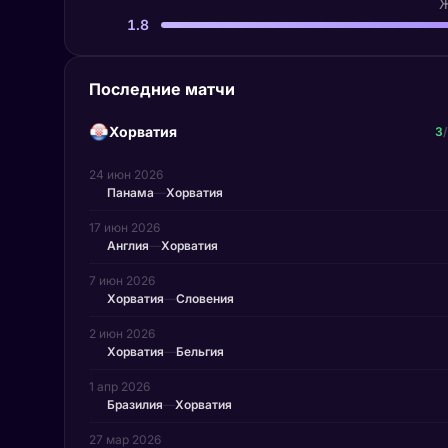
Ж
1.8
Последние матчи
Хорватия
3
/
24 июн 2026
Панама
—
Хорватия
17 июн 2026
Англия
—
Хорватия
7 июн 2026
Хорватия
—
Словения
2 июн 2026
Хорватия
—
Бельгия
1 апр 2026
Бразилия
—
Хорватия
27 мар 2026