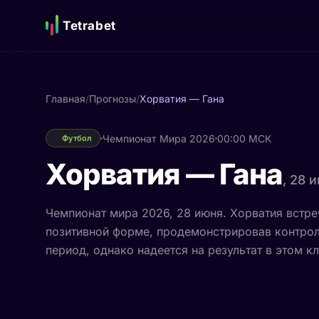
Tetrabet
Главная
/
Прогнозы
/
Хорватия — Гана
Чемпионат Мира 2026
00:00 МСК
Футбол
Хорватия — Гана
, 28 
Чемпионат мира 2026, 28 июня. Хорватия встреч
позитивной форме, продемонстрировав контрол
период, однако надеется на результат в этом 