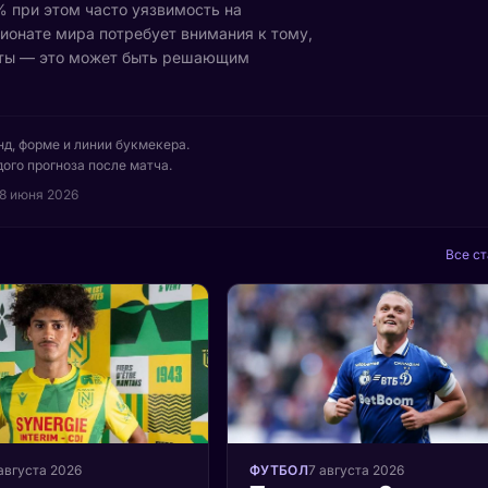
% при этом часто уязвимость на
пионате мира потребует внимания к тому,
нты — это может быть решающим
нд, форме и линии букмекера.
ого прогноза после матча.
8 июня 2026
Все ст
августа 2026
ФУТБОЛ
7 августа 2026