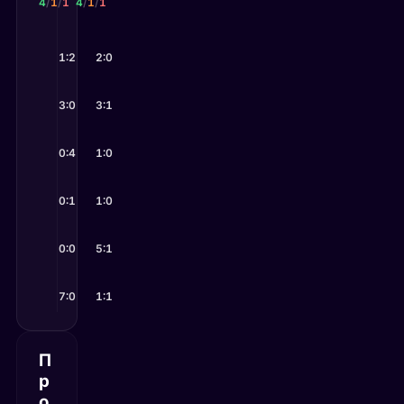
Алжир
Австрия
4
/
1
/
1
4
/
1
/
1
23 июн 2026
22 июн 2026
Иордания
1:2
Аргентина
2:0
—
Алжир
—
Австрия
17 июн 2026
17 июн 2026
Аргентина
3:0
Австрия
3:1
—
Алжир
—
Иордания
11 июн 2026
1 июн 2026
Боливия
0:4
Австрия
1:0
—
Алжир
—
Тунис
3 июн 2026
31 мар 2026
Нидерланды
0:1
Австрия
1:0
—
Алжир
—
Корея
31 мар 2026
27 мар 2026
Алжир
0:0
—
Австрия
5:1
Уругвай
—
Гана
27 мар 2026
18 ноя 2025
Алжир
7:0
—
Австрия
1:1
Гватемала
—
Герцеговина
П
р
о