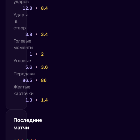
ударов
12.8
8.4
Удары
в
створ
3.8
3.4
Голевые
моменты
1
2
Угловые
5.6
3.6
Передачи
86.5
86
Желтые
карточки
1.3
1.4
Последние
матчи