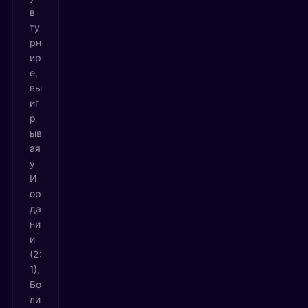
в
ту
рн
ир
е,
вы
иг
р
ыв
ая
у
И
ор
да
ни
и
(2:
1),
Бо
ли