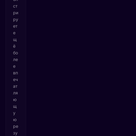
ст
ри
ру
ет
е
щ
ё
бо
ле
е
вп
еч
ат
ля
ю
щ
у
ю
ре
зу