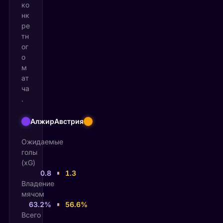
ко
нк
ре
тн
ог
о
м
ат
ча
.
Алжир
Австрия
Ожидаемые
голы
(xG)
0.8
1.3
Владение
мячом
63.2%
56.6%
Всего