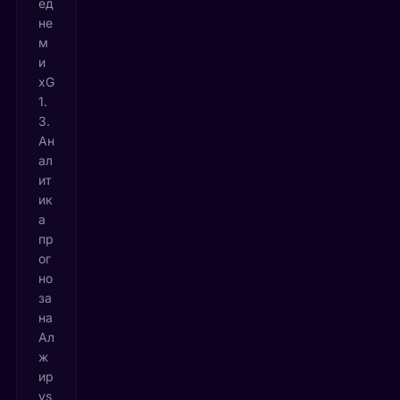
ед
не
м
и
xG
1.
3.
Ан
ал
ит
ик
а
пр
ог
но
за
на
Ал
ж
ир
vs