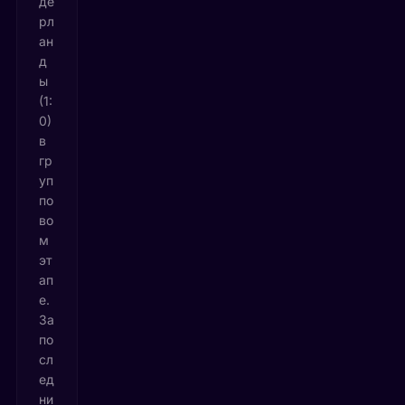
де
рл
ан
д
ы
(1:
0)
в
гр
уп
по
во
м
эт
ап
е.
За
по
сл
ед
ни