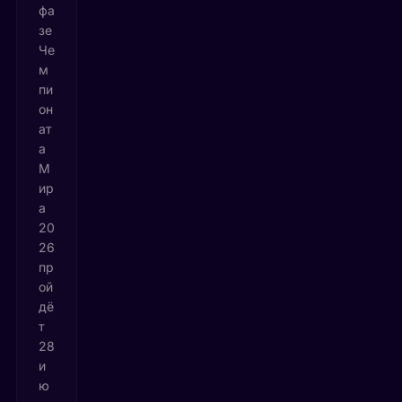
фа
зе
Че
м
пи
он
ат
а
М
ир
а
20
26
пр
ой
дё
т
28
и
ю