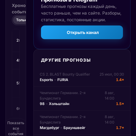
Хронология
Бесплатные прогнозы каждый день,
событий
часто раньше, чем на сайте. Разборы,
статистика, постоянные акции.
Только счёт
Все события
Открыть канал
Гол
: Алаба
28'
→
0
:
1
Арнаутович
Гол
:
ДРУГИЕ ПРОГНОЗЫ
45'
1
:
1
Бельгали
CS 2. BLAST Bounty Qualifier
25 июл, 00:30
Гол
:
Esports
–
FURIA
1.4*
Лаймер
55'
1
:
2
→
Забитцер
Чемпионат Германии. 2-я
8 авг,
Бундеслига
14:00
Гол
:
98
–
Хольштайн
1.5*
60'
Ауар
→
2
:
2
Махрез
Чемпионат Германии. 2-я
8 авг,
Бундеслига
14:00
Показать
Гол
:
Магдебург
–
Брауншвейг
1.7*
все
90+3'
Ауар
→
3
:
2
события