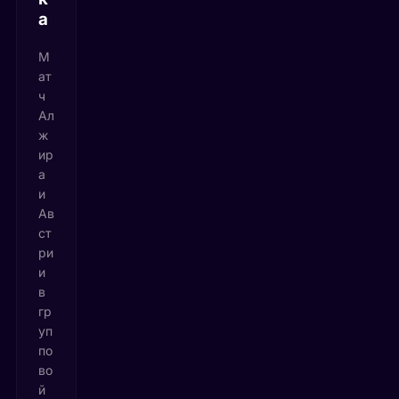
а
М
ат
ч
Ал
ж
ир
а
и
Ав
ст
ри
и
в
гр
уп
по
во
й