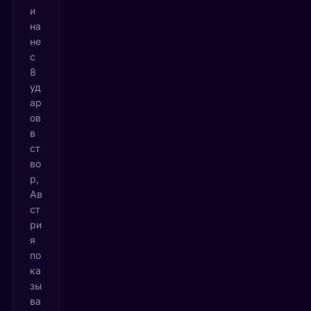
и
на
не
с
8
уд
ар
ов
в
ст
во
р,
Ав
ст
ри
я
по
ка
зы
ва