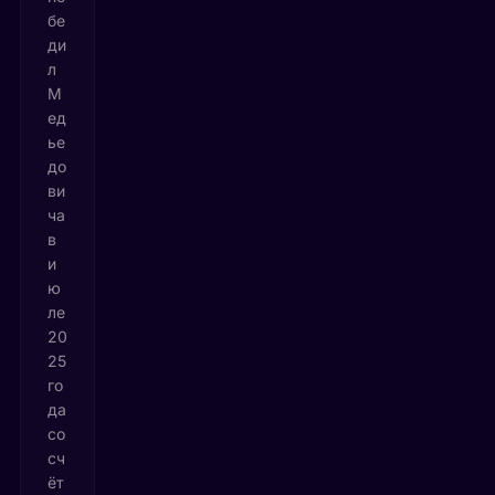
бе
ди
л
М
ед
ье
до
ви
ча
в
и
ю
ле
20
25
го
да
со
сч
ёт