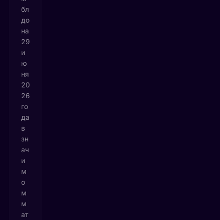
бл
до
на
29
и
ю
ня
20
26
го
да
в
зн
ач
и
м
о
м
м
ат