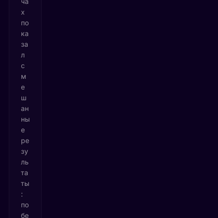
ча
х
по
ка
за
л
с
м
е
ш
ан
ны
е
ре
зу
ль
та
ты
:
по
бе