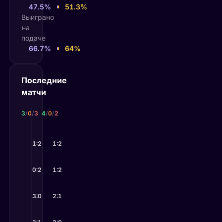
47.5%
51.3%
Выиграно
на
подаче
66.7%
64%
Последние
матчи
Хамад Медьедович
Себастьян Офнер
3
/
0
/
3
4
/
0
/
2
19 июн 2026
20 июн 2026
Медьедович
1:2
Офнер
1:2
—
—
Умбер
Ассше
16 июн 2026
19 июн 2026
Риндеркнех
0:2
Дьере
1:2
—
—
Медьедович
Офнер
27 мая 2026
18 июн 2026
Рууд
3:0
—
Медьедович
Офнер
2:1
—
Баэна
24 мая 2026
17 июн 2026