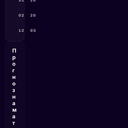
Медьедович
3:1
Офнер
2:0
—
—
Ханфман
Валле
12 мая 2026
15 июн 2026
Медьедович
0:2
Офнер
2:0
—
—
Ландалус
Бранкаччо
11 мая 2026
26 мая 2026
Навоне
1:2
Офнер
—
0:3
Медьедович
—
Дардери
П
р
о
г
н
о
з
н
а
м
а
т