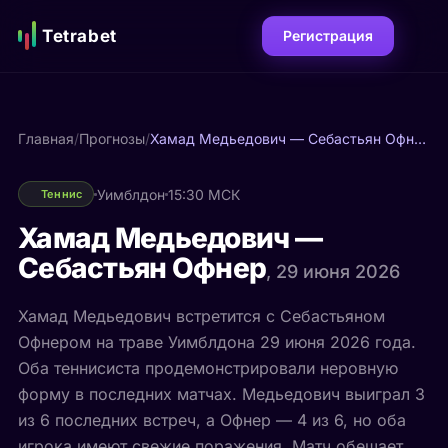
Tetrabet
Регистрация
Главная
/
Прогнозы
/
Хамад Медьедович — Себастьян Офнер
Уимблдон
15:30 МСК
Теннис
Хамад Медьедович —
Себастьян Офнер
, 29 июня 2026
Хамад Медьедович встретится с Себастьяном
Офнером на траве Уимблдона 29 июня 2026 года.
Оба теннисиста продемонстрировали неровную
форму в последних матчах. Медьедович выиграл 3
из 6 последних встреч, а Офнер — 4 из 6, но оба
игрока имеют свежие поражения. Матч обещает