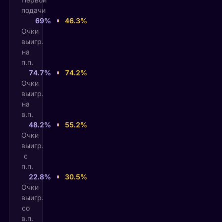
подачи
69%
46.3%
Очки
выигр.
на
п.п.
74.7%
74.2%
Очки
выигр.
на
в.п.
48.2%
55.2%
Очки
выигр.
с
п.п.
22.8%
30.5%
Очки
выигр.
со
в.п.