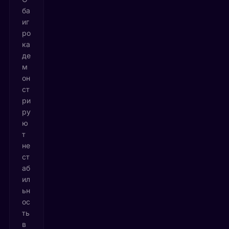
ба
иг
ро
ка
де
м
он
ст
ри
ру
ю
т
не
ст
аб
ил
ьн
ос
ть
в