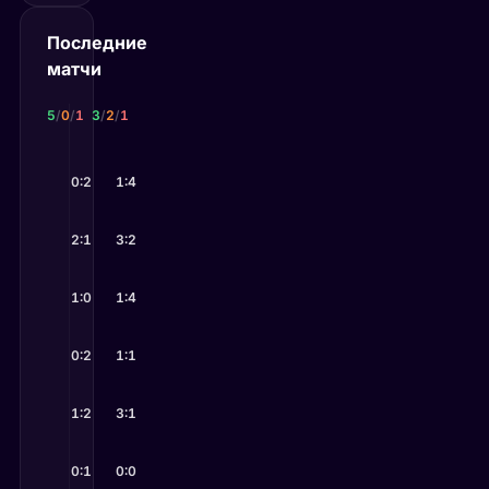
Последние
матчи
Кот-д’Ивуар
Норвегия
5
/
0
/
1
3
/
2
/
1
25 июн 2026
26 июн 2026
Кюрасао
0:2
Норвегия
1:4
—
Кот-д’Ивуар
—
Франция
20 июн 2026
23 июн 2026
Германия
2:1
Норвегия
3:2
—
Кот-д’Ивуар
—
Сенегал
15 июн 2026
17 июн 2026
Кот-д’Ивуар
1:0
Ирак
1:4
—
—
Норвегия
Эквадор
9 июн 2026
7 июн 2026
II
0:2
—
Кот-д’Ивуар
Норвегия
1:1
—
Марокко
4 июн 2026
1 июн 2026
Франция
1:2
Норвегия
3:1
—
Кот-д’Ивуар
—
Швеция
31 мар 2026
31 мар 2026
Шотландия
0:1
Норвегия
0:0
—
Кот-д’Ивуар
—
Швейцария