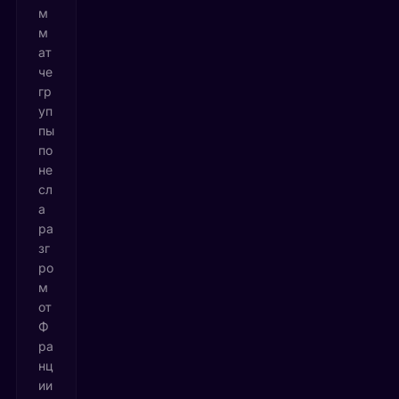
м
м
ат
че
гр
уп
пы
по
не
сл
а
ра
зг
ро
м
от
Ф
ра
нц
ии