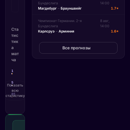
Холанн
Бундеслига
14:00
Э.
Магдебург
–
Брауншвейг
1.7*
Чемпионат Германии. 2-я
8 авг,
Бундеслига
14:00
Ста
Карлсруэ
–
Арминия
1.6*
тис
тик
а
Все прогнозы
мат
ча
1
Ожидаемые голы (xG)
47%
2
Владение мячом
14
53%
Всего ударов
9
5
Удары в створ
3
4
Голевые моменты
14
4
Угловые
3
Показать
всю
85
Передачи
0
88
Желтые карточки
1
1
Ожидаемые удары в створ (xGOT)
2
статистику
Обе
забьют: