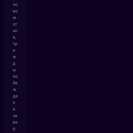
по
во
м
эт
ап
е,
тр
и
ж
д
ы
по
бе
ж
да
я
и
за
ве
р