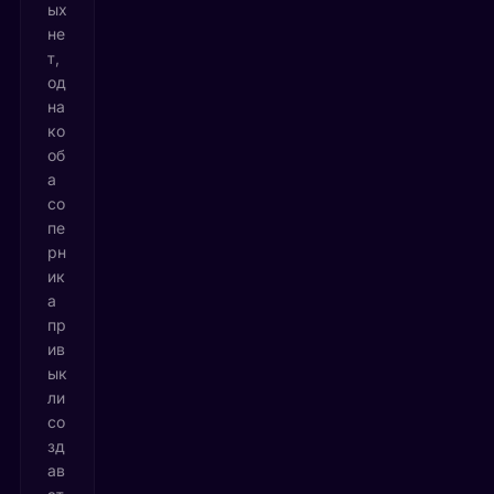
ых
не
т,
од
на
ко
об
а
со
пе
рн
ик
а
пр
ив
ык
ли
со
зд
ав