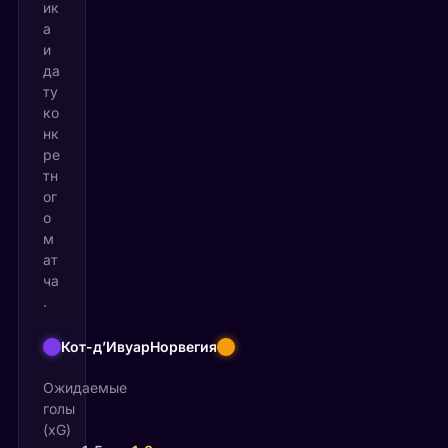
ик
а
и
да
ту
ко
нк
ре
тн
ог
о
м
ат
ча
.
Кот-д’Ивуар
Норвегия
Ожидаемые
голы
(xG)