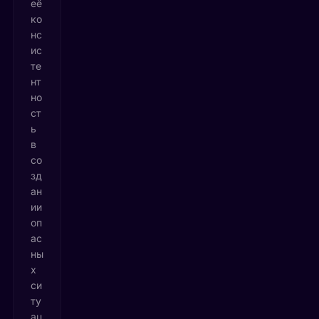
её
ко
нс
ис
те
нт
но
ст
ь
в
со
зд
ан
ии
оп
ас
ны
х
си
ту
ац