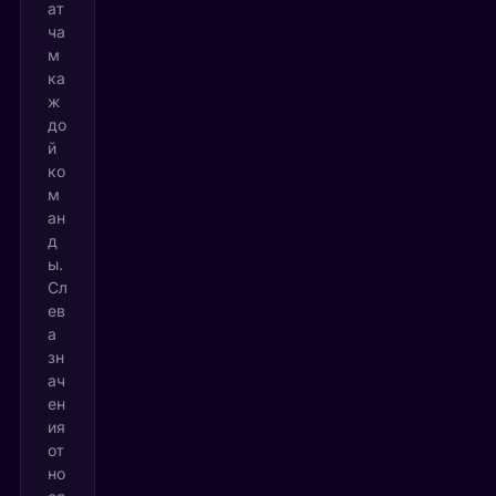
ат
ча
м
ка
ж
до
й
ко
м
ан
д
ы.
Сл
ев
а
зн
ач
ен
ия
от
но