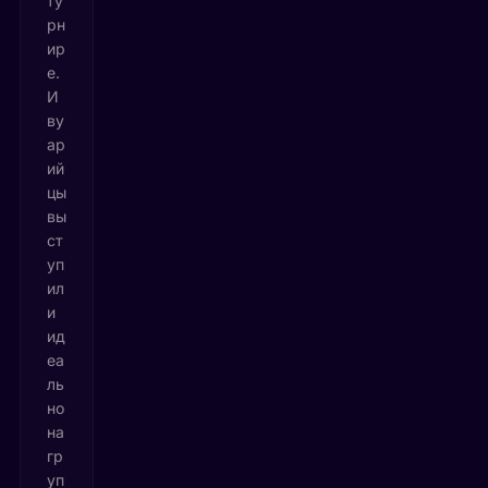
ту
рн
ир
е.
И
ву
ар
ий
цы
вы
ст
уп
ил
и
ид
еа
ль
но
на
гр
уп