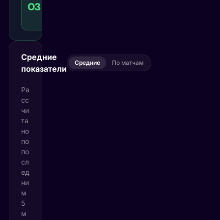
ОЗ да
1.68
Победа
да
КФ
Рекомендуемая
ставка
Средние
Средние
По матчам
показатели
Ра
сс
чи
та
но
по
по
сл
ед
ни
м
5
м