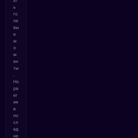
ат
ь
го
ле
вы
е
м
о
м
ен
ты
.
Но
рв
ег
ия
в
по
сл
ед
не