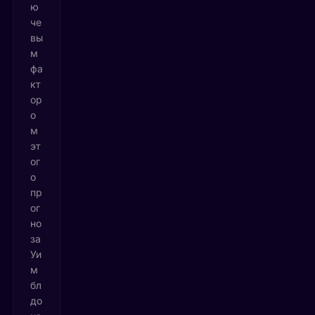
ю
че
вы
м
фа
кт
ор
о
м
эт
ог
о
пр
ог
но
за
Уи
м
бл
до