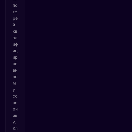
по
те
ре
й
кв
ал
иф
иц
ир
ов
ан
но
м
у
со
пе
рн
ик
у.
Кл