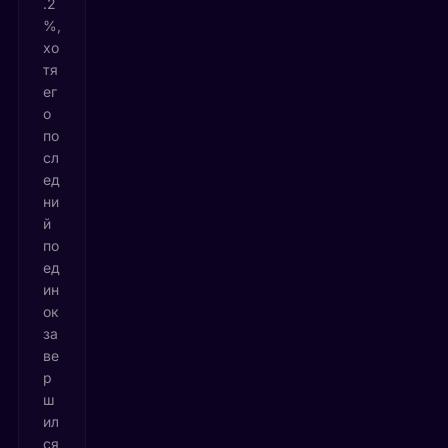
.2
%,
хо
тя
ег
о
по
сл
ед
ни
й
по
ед
ин
ок
за
ве
р
ш
ил
ся