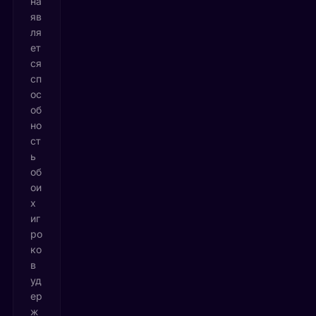
на
яв
ля
ет
ся
сп
ос
об
но
ст
ь
об
ои
х
иг
ро
ко
в
уд
ер
ж