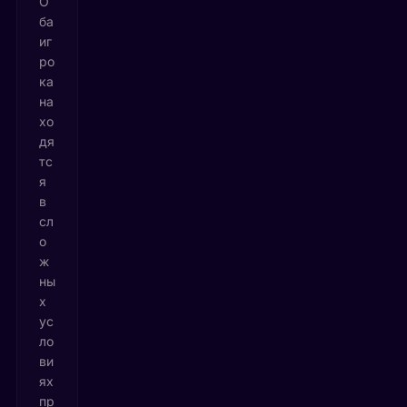
О
ба
иг
ро
ка
на
хо
дя
тс
я
в
сл
о
ж
ны
х
ус
ло
ви
ях
пр