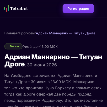
Tetrabet
Регистрация
Главная
/
Прогнозы
/
Адриан Маннарино — Титуан Дроге
Уимблдон
13:00 МСК
Теннис
Адриан Маннарино — Титуан
Дроге
, 30 июня 2026
На Уимблдоне встречаются Адриан Маннарино и
Титуан Дроге 30 июня в 13:00 МСК. Маннарино
только что проиграл Нуно Борхесу в прямых сетах,
тогда как Дроге одержал две победы подряд
перед поражением Родионову. Это противостояние
двух французских теннисистов на траве обещает