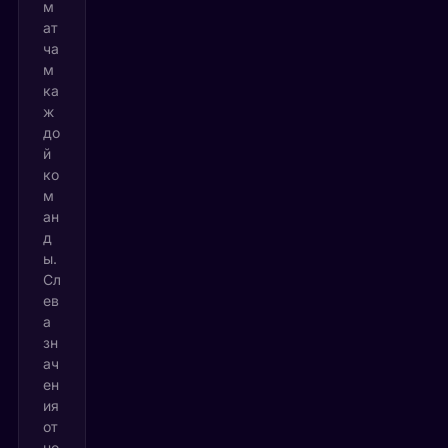
м
ат
ча
м
ка
ж
до
й
ко
м
ан
д
ы.
Сл
ев
а
зн
ач
ен
ия
от
но