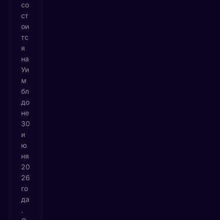
со
ст
ои
тс
я
на
Уи
м
бл
до
не
30
и
ю
ня
20
26
го
да
.