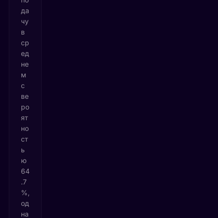
да
чу
в
ср
ед
не
м
с
ве
ро
ят
но
ст
ь
ю
64
.7
%,
од
на