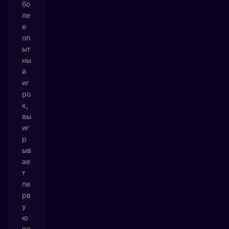
бо
ле
е
оп
ыт
ны
й
иг
ро
к,
вы
иг
р
ыв
ае
т
пе
рв
у
ю
по