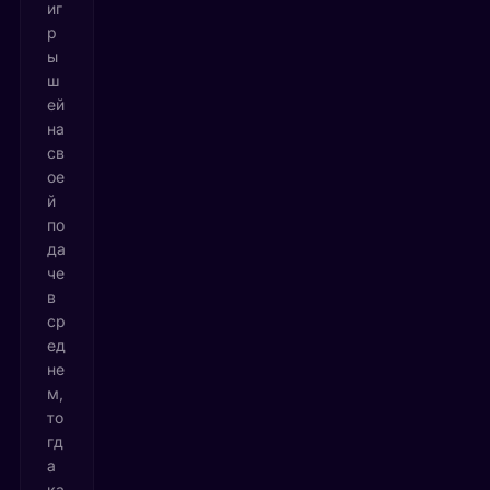
иг
р
ы
ш
ей
на
св
ое
й
по
да
че
в
ср
ед
не
м,
то
гд
а
ка