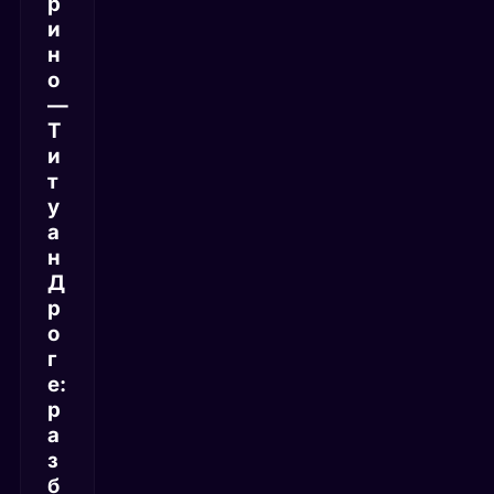
р
и
н
о
—
Т
и
т
у
а
н
Д
р
о
г
е:
р
а
з
б