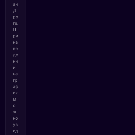
ан
Д
ро
ге.
П
ри
на
ве
де
ни
и
на
гр
аф
ик
м
о
ж
но
ув
ид