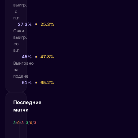
выигр.
с
п.п.
27.3%
25.3%
Очки
выигр.
со
в.п.
45%
47.8%
Выиграно
на
подаче
61%
65.2%
Последние
матчи
Адриан Маннарино
Титуан Дроге
3
/
0
/
3
3
/
0
/
3
21 июн 2026
20 июн 2026