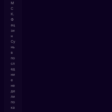
М
С
К.
Ф
ац
зи
н
Су
нь
в
по
сл
ед
ни
е
не
де
ли
по
ка