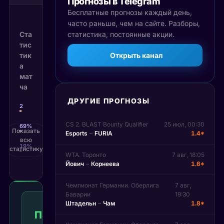
Прогнозы в Telegram
Бесплатные прогнозы каждый день,
часто раньше, чем на сайте. Разборы,
Ста
статистика, постоянные акции.
тис
Открыть канал
тик
а
мат
ча
ДРУГИЕ ПРОГНОЗЫ
2
Подачи навылет
2
6
Двойные ошибки
39%
1
Первой подачи
63%
CS 2. BLAST Bounty Qualifier
25 июл, 00:30
69%
Очки выигр. на п.п.
36%
81%
Очки выигр. на в.п.
0%
69%
Спасенные брейкпоинты
0%
Показать
Esports
–
FURIA
1.4*
всю
19%
Очки выигр. с п.п.
31%
31%
Очки выигр. со в.п.
0%
64%
Реализованные брейкпойнты
0%
статистику
WTA. Торонто
7 авг, 18:05
Йович
–
Корнеева
1.6*
Чемпионат Германии. Оберлига
7 авг,
Баварии
19:30
Победа
Штадельн
–
Чам
1.8*
игрока
П2
1.84
Победа
2
КФ