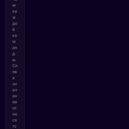
м
ка
ж
до
й
ко
м
ан
д
ы.
Сл
ев
а
зн
ач
ен
ия
от
но
ся
тс