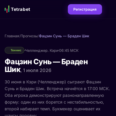
Tetrabet
Регистрация
Главная
/
Прогнозы
/
Фацзин Сунь — Браден Шик
Челленджер. Кэри
06:45 МСК
Теннис
Фацзин Сунь — Браден
Шик
, 1 июля 2026
30 июня в Кэри (Челленджер) сыграют Фацзин
Сунь и Браден Шик. Встреча начнётся в 17:00 МСК.
Оба игрока демонстрируют разнонаправленную
форму: один из них борется с нестабильностью,
второй набирает темп. Букмекер оценивает их
шансы поровну.