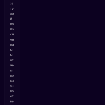
за
те
ле
й
по
по
сл
ед
ни
м
м
ат
ча
м
по
ка
зы
ва
ет
вы