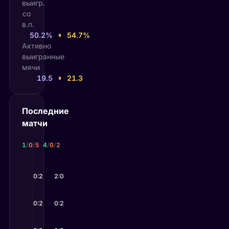
выигр.
со
в.п.
50.2%
54.7%
Активно
выигранные
мячи
19.5
21.3
Последние
матчи
Фацзин Сунь
Браден Шик
1
/
0
/
5
4
/
0
/
2
3 июн 2026
19 июн 2026
Сунь
0:2
—
Фенти
Илаган
2:0
—
Шик
29 мая 2026
18 июн 2026
Сунь
0:2
—
Чан
Фриенд
0:2
—
Шик
26 мая 2026
17 июн 2026