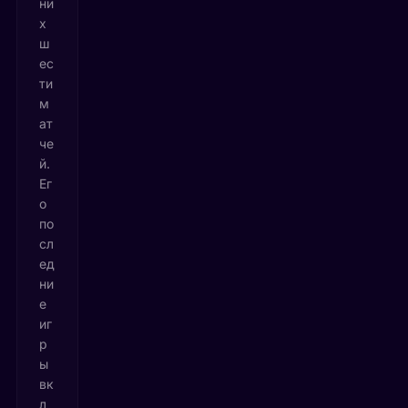
ни
х
ш
ес
ти
м
ат
че
й.
Ег
о
по
сл
ед
ни
е
иг
р
ы
вк
л