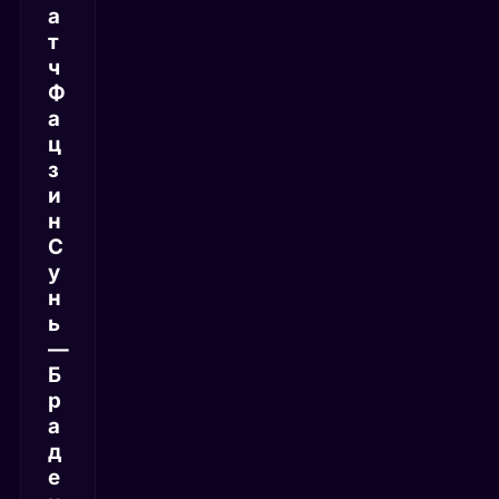
а
т
ч
Ф
а
ц
з
и
н
С
у
н
ь
—
Б
р
а
д
е