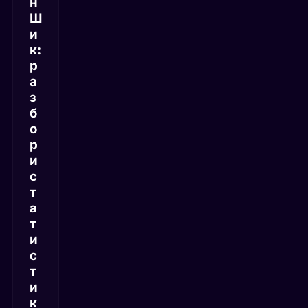
н
Ш
и
к:
р
а
з
б
о
р
и
с
т
а
т
и
с
т
и
к