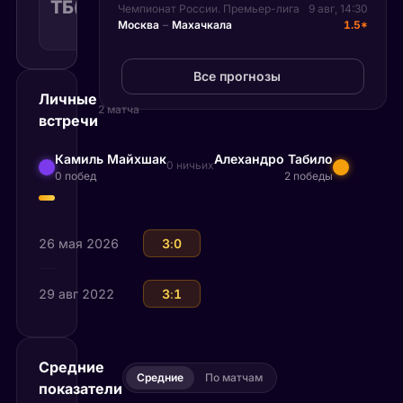
ТБ(36.50)
1.58
Поражение
36.50
КФ
Чемпионат России. Премьер-лига
9 авг, 14:30
Москва
–
Махачкала
1.5*
Рекомендуемая
ставка
Все прогнозы
Личные
2 матча
встречи
Камиль Майхшак
Алехандро Табило
0 ничьих
0 побед
2 победы
26 мая 2026
Алехандро Табило
3
:
0
Камиль Майхшак
29 авг 2022
Алехандро Табило
3
:
1
Камиль Майхшак
Средние
Средние
По матчам
показатели