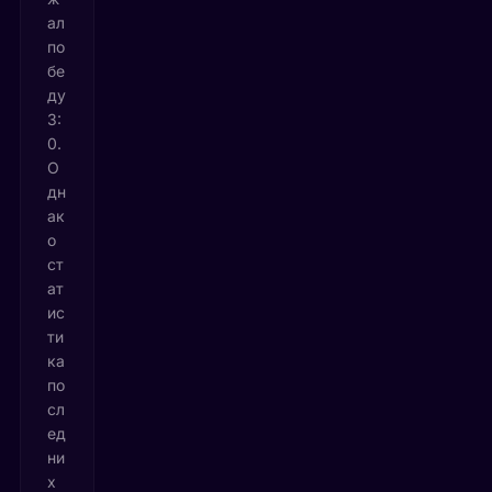
ал
по
бе
ду
3:
0.
О
дн
ак
о
ст
ат
ис
ти
ка
по
сл
ед
ни
х