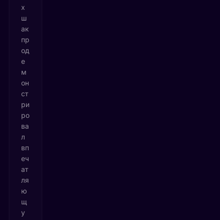
х
ш
ак
пр
од
е
м
он
ст
ри
ро
ва
л
вп
еч
ат
ля
ю
щ
у