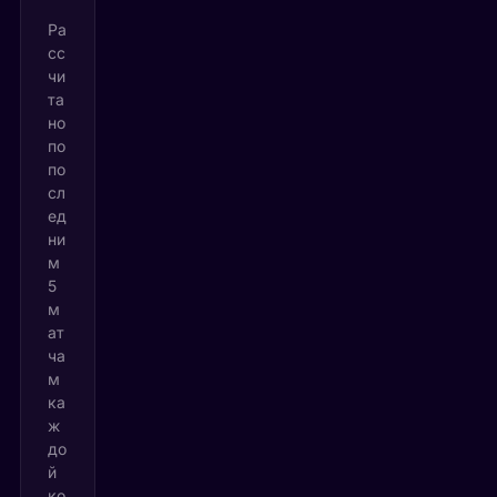
Ра
сс
чи
та
но
по
по
сл
ед
ни
м
5
м
ат
ча
м
ка
ж
до
й
ко