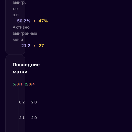
выигр.
со
в.п.
50.2%
47%
Активно
выигранные
мячи
21.2
27
Последние
матчи
Камиль Майхшак
Алехандро Табило
5
/
0
/
1
2
/
0
/
4
16 июн 2026
23 июн 2026
Майхшак
0:2
Марозсан
2:0
—
Лехекка
—
Табило
14 июн 2026
16 июн 2026
Майхшак
2:1
Хиджиката
2:0
—
Минаур
—
Табило
13 июн 2026
1 июн 2026