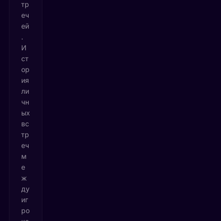
тр
еч
ей
.
И
ст
ор
ия
ли
чн
ых
вс
тр
еч
м
е
ж
ду
иг
ро