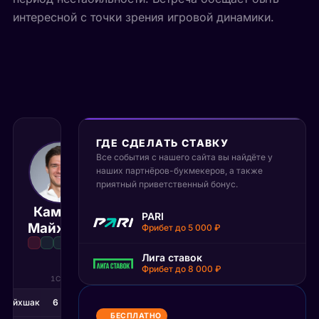
интересной с точки зрения игровой динамики.
ГДЕ СДЕЛАТЬ СТАВКУ
Все события с нашего сайта вы найдёте у
30 июня 2026
наших партнёров-букмекеров, а также
12:45 МСК
:
3
0
приятный приветственный бонус.
Камиль
Алехандро
PARI
Матч завершён
Майхшак
Табило
Фрибет до 5 000 ₽
Лига ставок
Фрибет до 8 000 ₽
1С
2С
3С
 Майхшак
6
7
7
БЕСПЛАТНО