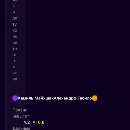
а
и
да
ту
ко
нк
ре
тн
ог
о
м
ат
ча
.
Камиль Майхшак
Алехандро Табило
Подачи
навылет
4.2
6.8
Двойные