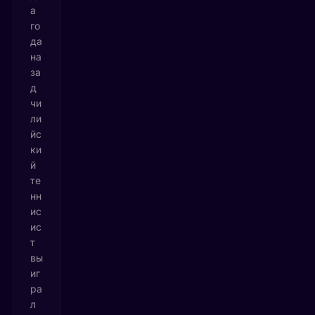
а
го
да
на
за
д
чи
ли
йс
ки
й
те
нн
ис
ис
т
вы
иг
ра
л