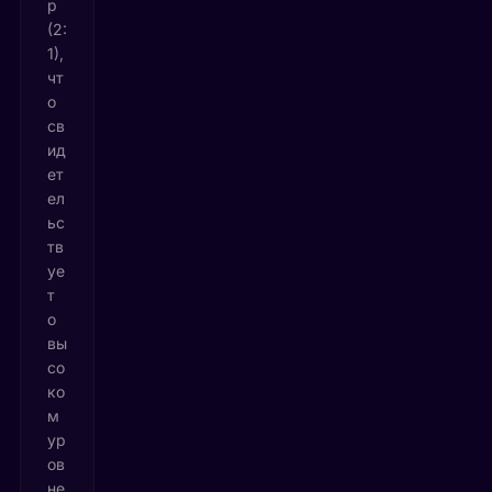
р
(2:
1),
чт
о
св
ид
ет
ел
ьс
тв
уе
т
о
вы
со
ко
м
ур
ов
не