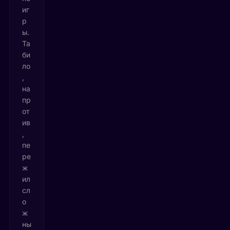
иг
р
ы.
Та
би
ло
,
на
пр
от
ив
,
пе
ре
ж
ил
сл
о
ж
ны