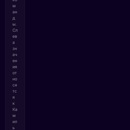
м
ан
д
ы.
Сл
ев
а
зн
ач
ен
ия
от
но
ся
тс
я
к
Ка
м
ил
ь