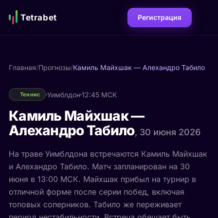
Tetrabet
Регистрация
Главная
/
Прогнозы
/
Камиль Майхшак — Алехандро Табило
Уимблдон
12:45 МСК
Теннис
Камиль Майхшак —
Алехандро Табило
, 30 июня 2026
На траве Уимблдона встречаются Камиль Майхшак
и Алехандро Табило. Матч запланирован на 30
июня в 13:00 МСК. Майхшак прибыл на турнир в
отличной форме после серии побед, включая
топовых соперников. Табило же переживает
период нестабильности. Встреча обещает быть