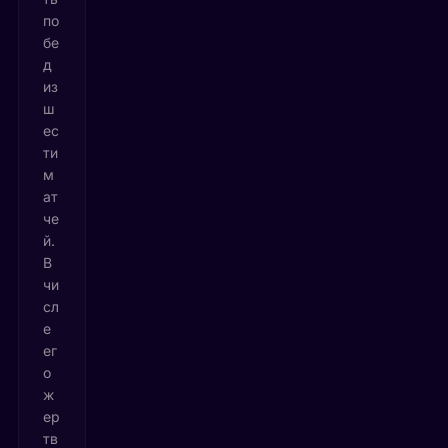
по
бе
д
из
ш
ес
ти
м
ат
че
й.
В
чи
сл
е
ег
о
ж
ер
тв