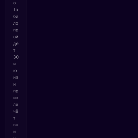
о
Та
би
ло
пр
ой
дё
т
30
и
ю
ня
и
пр
ив
ле
чё
т
вн
и