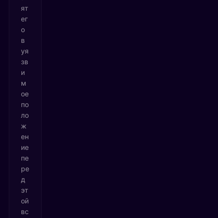
ят
ег
о
в
уя
зв
и
м
ое
по
ло
ж
ен
ие
пе
ре
д
эт
ой
вс