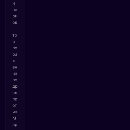
й
пе
ри
од
:
тр
и
по
ра
ж
ен
ия
по
др
яд
пр
от
ив
М
ар