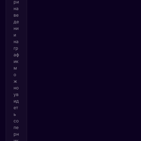
ри
на
ве
де
ни
и
на
гр
аф
ик
м
о
ж
но
ув
ид
ет
ь
со
пе
рн
ик