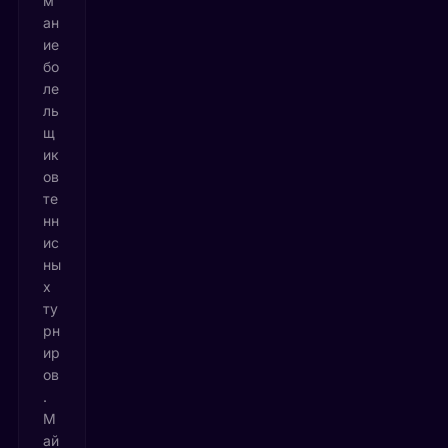
м
ан
ие
бо
ле
ль
щ
ик
ов
те
нн
ис
ны
х
ту
рн
ир
ов
.
М
ай