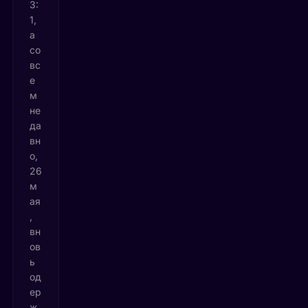
3:
1,
а
со
вс
е
м
не
да
вн
о,
26
м
ая
,
вн
ов
ь
од
ер
ж