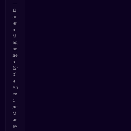
—
Д
ан
ии
л
М
ед
ве
де
в
(2:
0)
и
Ал
ек
с
де
М
ин
ау