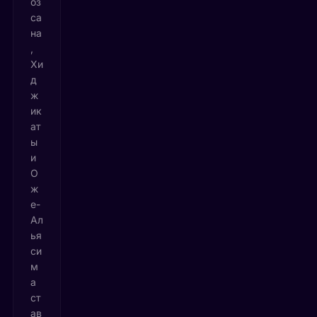
оз
са
на
,
Хи
д
ж
ик
ат
ы
и
О
ж
е-
Ал
ья
си
м
а
ст
ав