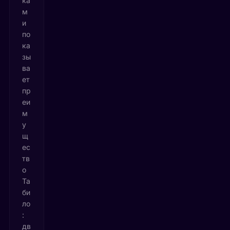
ка
м
и
по
ка
зы
ва
ет
пр
еи
м
у
щ
ес
тв
о
Та
би
ло
:
дв