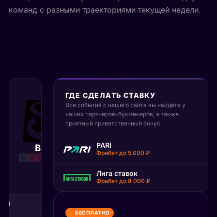
команд с разными траекториями текущей недели.
ГДЕ СДЕЛАТЬ СТАВКУ
Все события с нашего сайта вы найдёте у
2 июля 2026
наших партнёров-букмекеров, а также
18:40 МСК
:
10
13
приятный приветственный бонус.
Team
PARI
B8
Матч завершён
Nemesis
Фрибет до 5 000 ₽
Лига ставок
Фрибет до 8 000 ₽
1К
B8
10
БЕСПЛАТНО