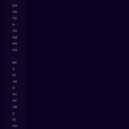
ра
ла
тр
и
по
ед
ин
ка
,
вк
л
ю
ча
я
зн
ак
ов
у
ю
по