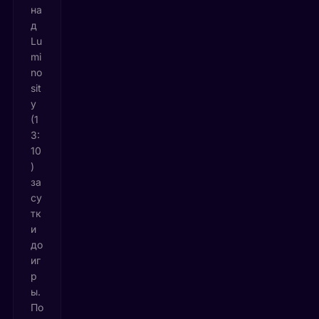
на
д
Lu
mi
no
sit
y
(1
3:
10
)
за
су
тк
и
до
иг
р
ы.
По