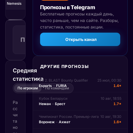
eam Nemesis
13
Прогнозы в Telegram
Бесплатные прогнозы каждый день,
часто раньше, чем на сайте. Разборы,
статистика, постоянные акции.
Победа
игрока
П1
1.74
Открыть канал
Поражение
1
КФ
Рекомендуемая
ставка
ДРУГИЕ ПРОГНОЗЫ
Средняя
статистика
CS 2. BLAST Bounty Qualifier
25 июл, 00:30
Esports
–
FURIA
1.4*
По игрокам
По командам
Кубок Беларуси
10 авг, 18:55
Ра
Неман
–
Брест
1.7*
сс
чи
Чемпионат России. Премьер-лига
10 авг, 19:30
та
Воронеж
–
Ахмат
1.6*
но