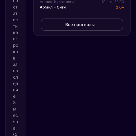
по
Англия. Кубок лиги
10 авг, 22:00
ст
Аргайл
–
Сити
1.6*
ат
ис
Все прогнозы
ти
ке
иг
ро
ко
в
за
по
сл
ед
ни
е
3
м
ес
яц
а.
Сл