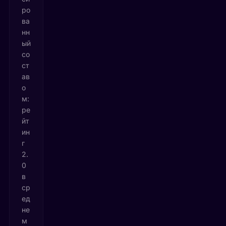
ро
ва
нн
ый
со
ст
ав
о
м:
ре
йт
ин
г
2.
0
в
ср
ед
не
м