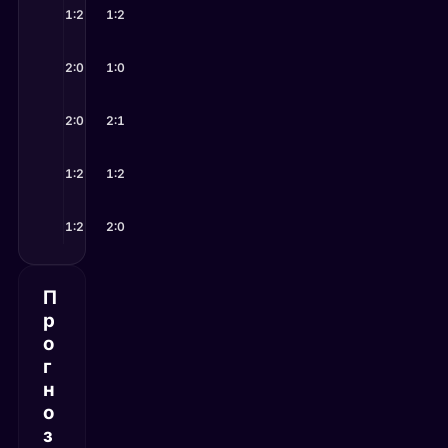
B8
1:2
—
Esports
Nemesis
1:2
—
TDK
12 июн 2026
18 июн 2026
TheMongolz
2:0
Nemesis
1:0
—
B8
—
Bebop
11 июн 2026
17 июн 2026
FURIA
2:0
—
TigeRES
2:1
B8
—
Nemesis
9 июн 2026
17 июн 2026
BIG
1:2
—
B8
TDK
1:2
—
Nemesis
8 июн 2026
16 июн 2026
MIBR
1:2
—
Nemesis
B8
2:0
—
INFINITE
П
р
о
г
н
о
з