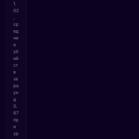
1.
02
,
ср
ед
не
е
уб
ий
ст
в
за
ра
ун
д
0.
67
пр
и
ур