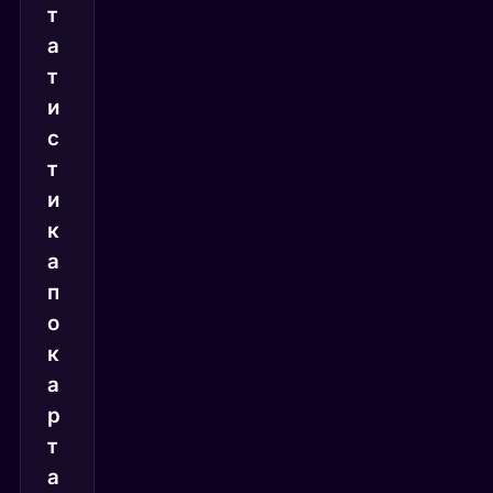
т
а
т
и
с
т
и
к
а
п
о
к
а
р
т
а