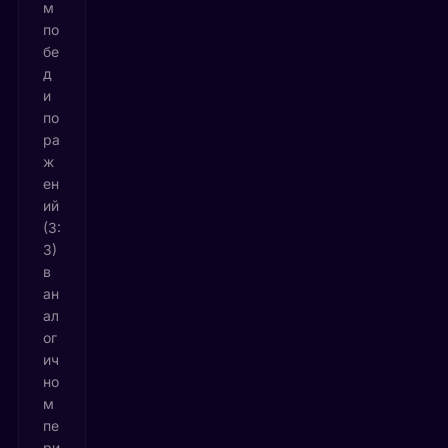
м
по
бе
д
и
по
ра
ж
ен
ий
(3:
3)
в
ан
ал
ог
ич
но
м
пе
ри