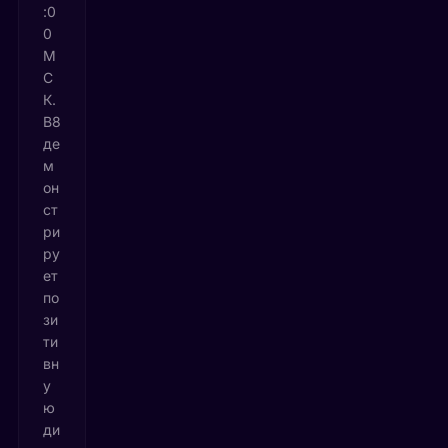
:0
0
М
С
К.
B8
де
м
он
ст
ри
ру
ет
по
зи
ти
вн
у
ю
ди