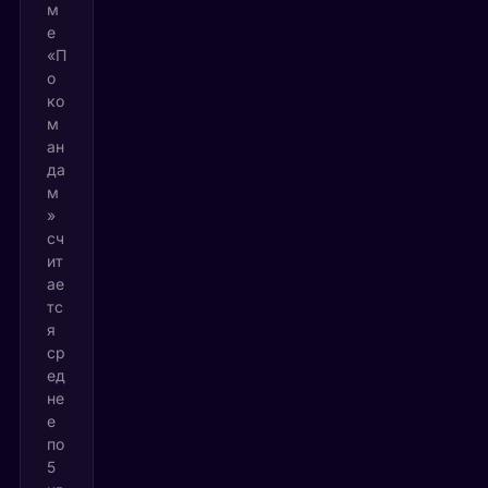
м
е
«П
о
ко
м
ан
да
м
»
сч
ит
ае
тс
я
ср
ед
не
е
по
5