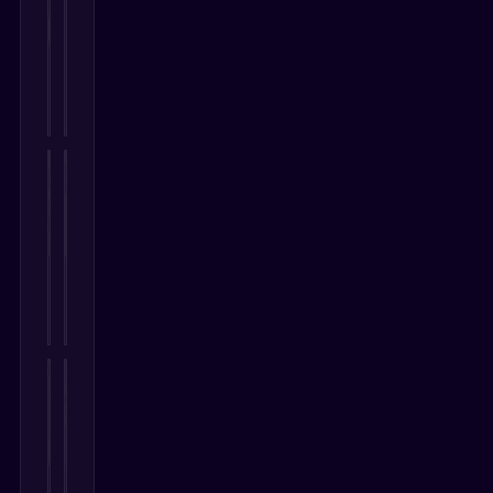
ANCIENT
CACHE
—
71%
—
58%
VS
VS
Карт:
Карт:
Карт:
Карт: 19
0
14
0
DUST2
MIRAGE
60%
71%
47%
55%
VS
VS
Карт:
Карт:
Карт: 19
Карт: 11
10
14
INFERNO
NUKE
50%
57%
78%
83%