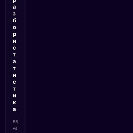
а
з
б
о
р
и
с
т
а
т
и
с
т
и
к
а
B8
vs