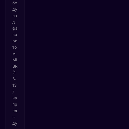
бе
ду
на
д
фа
во
ри
то
м
MI
BR
(1
6:
13
)
на
пр
ед
ы
ду