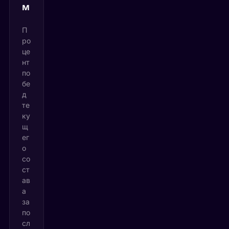
м
П
ро
це
нт
по
бе
д
те
ку
щ
ег
о
со
ст
ав
а
за
по
сл