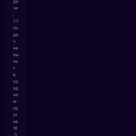
да
чи
:
7.7
по
да
ч
на
вы
ле
т
в
ср
ед
не
м
пр
от
ив
16
.3