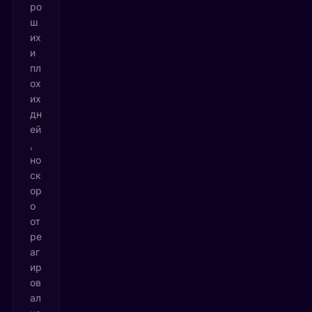
ро
ш
их
и
пл
ох
их
дн
ей
,
но
ск
ор
о
от
ре
аг
ир
ов
ал