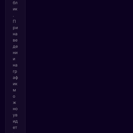
бл
ик
.
П
ри
на
ве
де
ни
и
на
гр
аф
ик
м
о
ж
но
ув
ид
ет