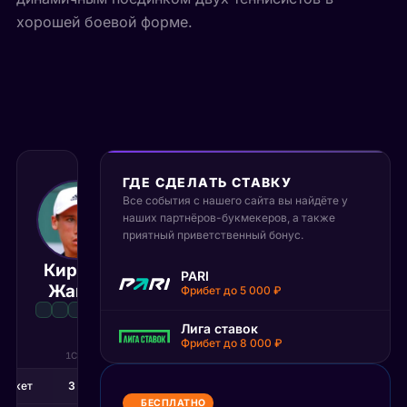
хорошей боевой форме.
ГДЕ СДЕЛАТЬ СТАВКУ
Все события с нашего сайта вы найдёте у
2 июля 2026
наших партнёров-букмекеров, а также
20:00 МСК
:
0
3
приятный приветственный бонус.
Кириян
Александр
PARI
Матч завершён
Жакет
Бублик
Фрибет до 5 000 ₽
Лига ставок
Фрибет до 8 000 ₽
1С
2С
3С
 Жакет
3
4
6
БЕСПЛАТНО