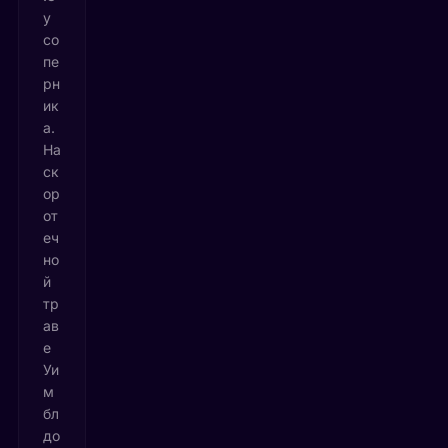
у
со
пе
рн
ик
а.
На
ск
ор
от
еч
но
й
тр
ав
е
Уи
м
бл
до