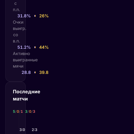
с
п.п.
31.8%
26%
Очки
выигр.
со
в.п.
51.2%
44%
Активно
выигранные
мячи
28.8
39.8
Последние
матчи
Кириян Жакет
Александр Бублик
5
/
0
/
1
3
/
0
/
3
30 июн 2026
30 июн 2026
Жакет
3:0
—
Коккинакис
2:3
Гаубас
—
Бублик