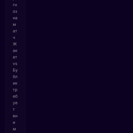
гн
оз
на
м
ат
ч
Ж
ак
ет
vs
Бу
бл
ик
тр
еб
уе
т
вн
и
м