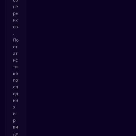
пе
рн
ик
ов
.
По
ст
ат
ис
ти
ке
по
сл
ед
ни
х
иг
р
ви
де