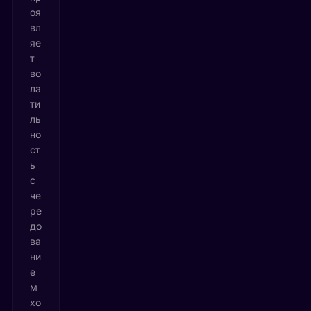
оя
вл
яе
т
во
ла
ти
ль
но
ст
ь
с
че
ре
до
ва
ни
е
м
хо